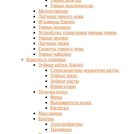
Умные розетки
Умные выключатели
Метеостанции
Датчики умного дома
IP-камеры Xiaomi
Умные колонки
Устройства управления умным домом
Умные звонки
Датчики двери
Гаджеты умного дома
Умные чайники
Красота и здоровье
Зубные щётки Xiaomi
Стерилизаторы-держатели щеток
Зубные нити
Зубные пасты
Ирригаторы
Укладка волос
Фены
Выпрямители волос
Расчески
Массажёры
Бритвы
Электробритвы
Триммеры