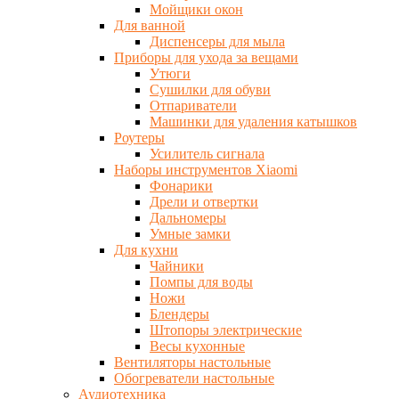
Мойщики окон
Для ванной
Диспенсеры для мыла
Приборы для ухода за вещами
Утюги
Сушилки для обуви
Отпариватели
Машинки для удаления катышков
Роутеры
Усилитель сигнала
Наборы инструментов Xiaomi
Фонарики
Дрели и отвертки
Дальномеры
Умные замки
Для кухни
Чайники
Помпы для воды
Ножи
Блендеры
Штопоры электрические
Весы кухонные
Вентиляторы настольные
Обогреватели настольные
Аудиотехника