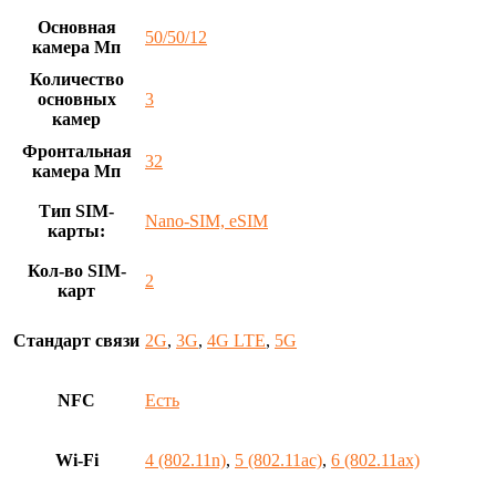
Основная
50/50/12
камера Мп
Количество
основных
3
камер
Фронтальная
32
камера Мп
Тип SIM-
Nano-SIM, eSIM
карты:
Кол-во SIM-
2
карт
Стандарт связи
2G
,
3G
,
4G LTE
,
5G
NFC
Есть
Wi-Fi
4 (802.11n)
,
5 (802.11ac)
,
6 (802.11ax)