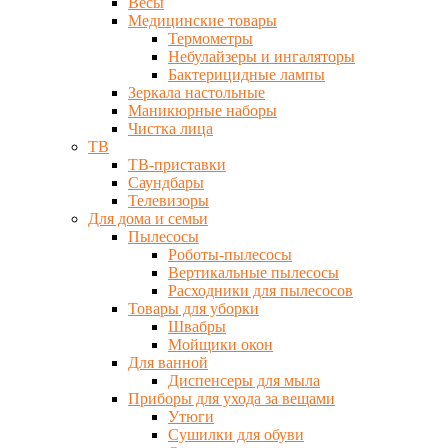
Весы
Медицинские товары
Термометры
Небулайзеры и ингаляторы
Бактерицидные лампы
Зеркала настольные
Маникюрные наборы
Чистка лица
ТВ
ТВ-приставки
Саундбары
Телевизоры
Для дома и семьи
Пылесосы
Роботы-пылесосы
Вертикальные пылесосы
Расходники для пылесосов
Товары для уборки
Швабры
Мойщики окон
Для ванной
Диспенсеры для мыла
Приборы для ухода за вещами
Утюги
Сушилки для обуви