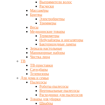
Выпрямители волос
Расчески
Массажёры
Бритвы
Электробритвы
Триммеры
Весы
Медицинские товары
Термометры
Небулайзеры и ингаляторы
Бактерицидные лампы
Зеркала настольные
Маникюрные наборы
Чистка лица
ТВ
ТВ-приставки
Саундбары
Телевизоры
Для дома и семьи
Пылесосы
Роботы-пылесосы
Вертикальные пылесосы
Расходники для пылесосов
Товары для уборки
Швабры