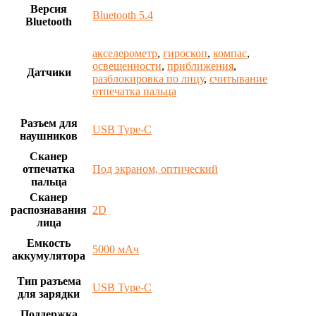
Версия
Bluetooth 5.4
Bluetooth
акселерометр
,
гироскоп
,
компас
,
освещенности
,
приближения
,
Датчики
разблокировка по лицу
,
считывание
отпечатка пальца
Разъем для
USB Type-C
наушников
Сканер
отпечатка
Под экраном, оптический
пальца
Сканер
распознавания
2D
лица
Емкость
5000 мАч
аккумулятора
Тип разъема
USB Type-C
для зарядки
Поддержка