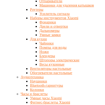
Отпариватели
Машинки для удаления катышков
Роутеры
Усилитель сигнала
Наборы инструментов Xiaomi
Фонарики
Дрели и отвертки
Дальномеры
Умные замки
Для кухни
Чайники
Помпы для воды
Ножи
Блендеры
Штопоры электрические
Весы кухонные
Вентиляторы настольные
Обогреватели настольные
Аудиотехника
Наушники
Bluetooth-гарнитуры
Колонки
Часы и браслеты
Умные часы Xiaomi
Фитнес-браслеты Xiaomi