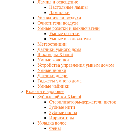
Лампы и освещение
Настольные лампы
Лампочки
Увлажнители воздуха
Очистители воздуха
Умные розетки и выключатели
Умные розетки
Умные выключатели
Метеостанции
Датчики умного дома
IP-камеры Xiaomi
Умные колонки
Устройства управления умным домом
Умные звонки
Датчики двери
Гаджеты умного дома
Умные чайники
Красота и здоровье
Зубные щётки Xiaomi
Стерилизаторы-держатели щеток
Зубные нити
Зубные пасты
Ирригаторы
Укладка волос
Фены