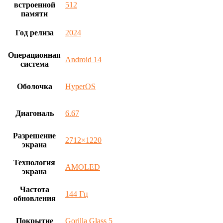
встроенной
512
памяти
Год релиза
2024
Операционная
Android 14
система
Оболочка
HyperOS
Диагональ
6.67
Разрешение
2712×1220
экрана
Технология
AMOLED
экрана
Частота
144 Гц
обновления
Покрытие
Gorilla Glass 5