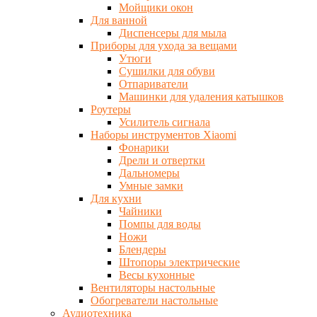
Мойщики окон
Для ванной
Диспенсеры для мыла
Приборы для ухода за вещами
Утюги
Сушилки для обуви
Отпариватели
Машинки для удаления катышков
Роутеры
Усилитель сигнала
Наборы инструментов Xiaomi
Фонарики
Дрели и отвертки
Дальномеры
Умные замки
Для кухни
Чайники
Помпы для воды
Ножи
Блендеры
Штопоры электрические
Весы кухонные
Вентиляторы настольные
Обогреватели настольные
Аудиотехника