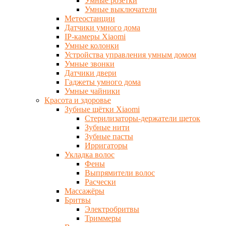
Умные розетки
Умные выключатели
Метеостанции
Датчики умного дома
IP-камеры Xiaomi
Умные колонки
Устройства управления умным домом
Умные звонки
Датчики двери
Гаджеты умного дома
Умные чайники
Красота и здоровье
Зубные щётки Xiaomi
Стерилизаторы-держатели щеток
Зубные нити
Зубные пасты
Ирригаторы
Укладка волос
Фены
Выпрямители волос
Расчески
Массажёры
Бритвы
Электробритвы
Триммеры