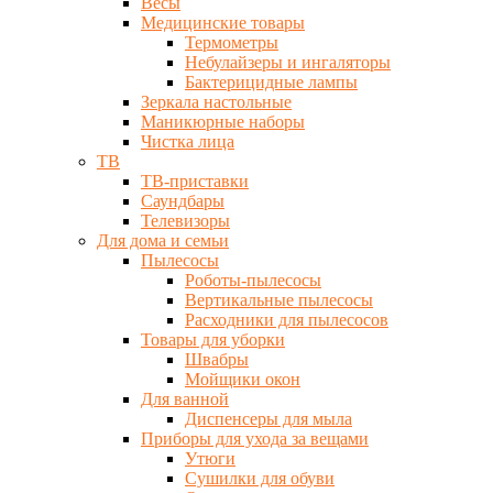
Весы
Медицинские товары
Термометры
Небулайзеры и ингаляторы
Бактерицидные лампы
Зеркала настольные
Маникюрные наборы
Чистка лица
ТВ
ТВ-приставки
Саундбары
Телевизоры
Для дома и семьи
Пылесосы
Роботы-пылесосы
Вертикальные пылесосы
Расходники для пылесосов
Товары для уборки
Швабры
Мойщики окон
Для ванной
Диспенсеры для мыла
Приборы для ухода за вещами
Утюги
Сушилки для обуви