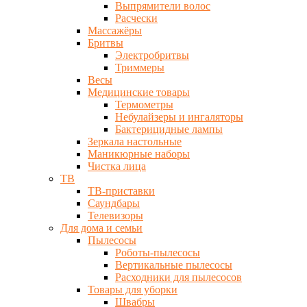
Выпрямители волос
Расчески
Массажёры
Бритвы
Электробритвы
Триммеры
Весы
Медицинские товары
Термометры
Небулайзеры и ингаляторы
Бактерицидные лампы
Зеркала настольные
Маникюрные наборы
Чистка лица
ТВ
ТВ-приставки
Саундбары
Телевизоры
Для дома и семьи
Пылесосы
Роботы-пылесосы
Вертикальные пылесосы
Расходники для пылесосов
Товары для уборки
Швабры