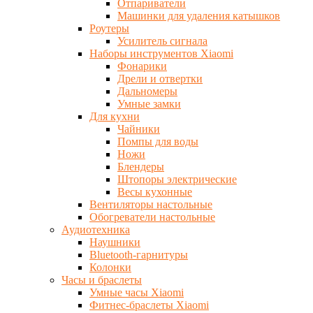
Отпариватели
Машинки для удаления катышков
Роутеры
Усилитель сигнала
Наборы инструментов Xiaomi
Фонарики
Дрели и отвертки
Дальномеры
Умные замки
Для кухни
Чайники
Помпы для воды
Ножи
Блендеры
Штопоры электрические
Весы кухонные
Вентиляторы настольные
Обогреватели настольные
Аудиотехника
Наушники
Bluetooth-гарнитуры
Колонки
Часы и браслеты
Умные часы Xiaomi
Фитнес-браслеты Xiaomi