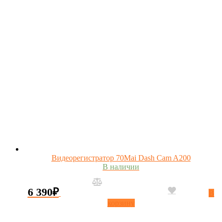
Видеорегистратор 70Mai Dash Cam A200
В наличии
6 390
₽
В
корзину