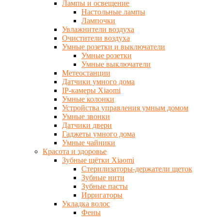
Лампы и освещение
Настольные лампы
Лампочки
Увлажнители воздуха
Очистители воздуха
Умные розетки и выключатели
Умные розетки
Умные выключатели
Метеостанции
Датчики умного дома
IP-камеры Xiaomi
Умные колонки
Устройства управления умным домом
Умные звонки
Датчики двери
Гаджеты умного дома
Умные чайники
Красота и здоровье
Зубные щётки Xiaomi
Стерилизаторы-держатели щеток
Зубные нити
Зубные пасты
Ирригаторы
Укладка волос
Фены