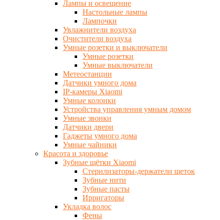
Лампы и освещение
Настольные лампы
Лампочки
Увлажнители воздуха
Очистители воздуха
Умные розетки и выключатели
Умные розетки
Умные выключатели
Метеостанции
Датчики умного дома
IP-камеры Xiaomi
Умные колонки
Устройства управления умным домом
Умные звонки
Датчики двери
Гаджеты умного дома
Умные чайники
Красота и здоровье
Зубные щётки Xiaomi
Стерилизаторы-держатели щеток
Зубные нити
Зубные пасты
Ирригаторы
Укладка волос
Фены