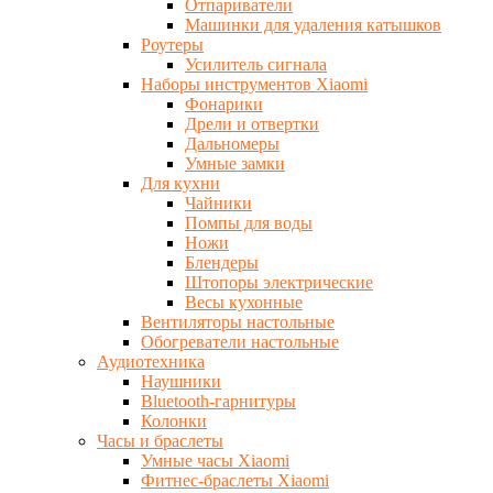
Отпариватели
Машинки для удаления катышков
Роутеры
Усилитель сигнала
Наборы инструментов Xiaomi
Фонарики
Дрели и отвертки
Дальномеры
Умные замки
Для кухни
Чайники
Помпы для воды
Ножи
Блендеры
Штопоры электрические
Весы кухонные
Вентиляторы настольные
Обогреватели настольные
Аудиотехника
Наушники
Bluetooth-гарнитуры
Колонки
Часы и браслеты
Умные часы Xiaomi
Фитнес-браслеты Xiaomi