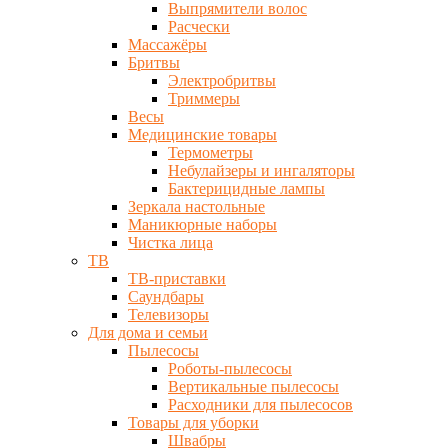
Выпрямители волос
Расчески
Массажёры
Бритвы
Электробритвы
Триммеры
Весы
Медицинские товары
Термометры
Небулайзеры и ингаляторы
Бактерицидные лампы
Зеркала настольные
Маникюрные наборы
Чистка лица
ТВ
ТВ-приставки
Саундбары
Телевизоры
Для дома и семьи
Пылесосы
Роботы-пылесосы
Вертикальные пылесосы
Расходники для пылесосов
Товары для уборки
Швабры