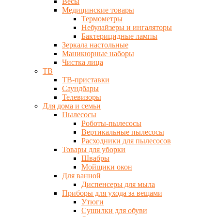
Весы
Медицинские товары
Термометры
Небулайзеры и ингаляторы
Бактерицидные лампы
Зеркала настольные
Маникюрные наборы
Чистка лица
ТВ
ТВ-приставки
Саундбары
Телевизоры
Для дома и семьи
Пылесосы
Роботы-пылесосы
Вертикальные пылесосы
Расходники для пылесосов
Товары для уборки
Швабры
Мойщики окон
Для ванной
Диспенсеры для мыла
Приборы для ухода за вещами
Утюги
Сушилки для обуви