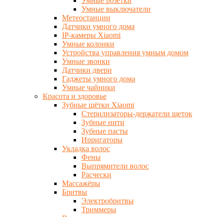
Умные розетки
Умные выключатели
Метеостанции
Датчики умного дома
IP-камеры Xiaomi
Умные колонки
Устройства управления умным домом
Умные звонки
Датчики двери
Гаджеты умного дома
Умные чайники
Красота и здоровье
Зубные щётки Xiaomi
Стерилизаторы-держатели щеток
Зубные нити
Зубные пасты
Ирригаторы
Укладка волос
Фены
Выпрямители волос
Расчески
Массажёры
Бритвы
Электробритвы
Триммеры