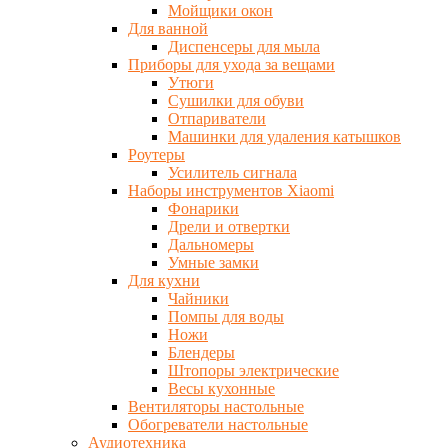
Мойщики окон
Для ванной
Диспенсеры для мыла
Приборы для ухода за вещами
Утюги
Сушилки для обуви
Отпариватели
Машинки для удаления катышков
Роутеры
Усилитель сигнала
Наборы инструментов Xiaomi
Фонарики
Дрели и отвертки
Дальномеры
Умные замки
Для кухни
Чайники
Помпы для воды
Ножи
Блендеры
Штопоры электрические
Весы кухонные
Вентиляторы настольные
Обогреватели настольные
Аудиотехника