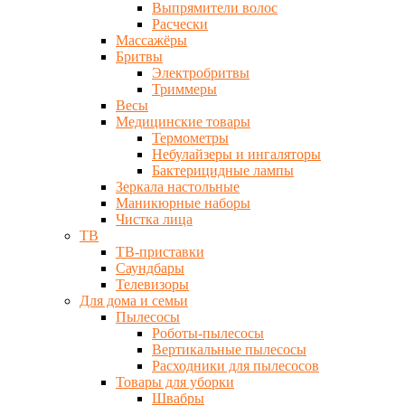
Выпрямители волос
Расчески
Массажёры
Бритвы
Электробритвы
Триммеры
Весы
Медицинские товары
Термометры
Небулайзеры и ингаляторы
Бактерицидные лампы
Зеркала настольные
Маникюрные наборы
Чистка лица
ТВ
ТВ-приставки
Саундбары
Телевизоры
Для дома и семьи
Пылесосы
Роботы-пылесосы
Вертикальные пылесосы
Расходники для пылесосов
Товары для уборки
Швабры