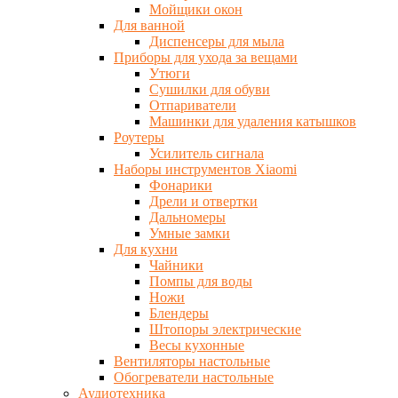
Мойщики окон
Для ванной
Диспенсеры для мыла
Приборы для ухода за вещами
Утюги
Сушилки для обуви
Отпариватели
Машинки для удаления катышков
Роутеры
Усилитель сигнала
Наборы инструментов Xiaomi
Фонарики
Дрели и отвертки
Дальномеры
Умные замки
Для кухни
Чайники
Помпы для воды
Ножи
Блендеры
Штопоры электрические
Весы кухонные
Вентиляторы настольные
Обогреватели настольные
Аудиотехника