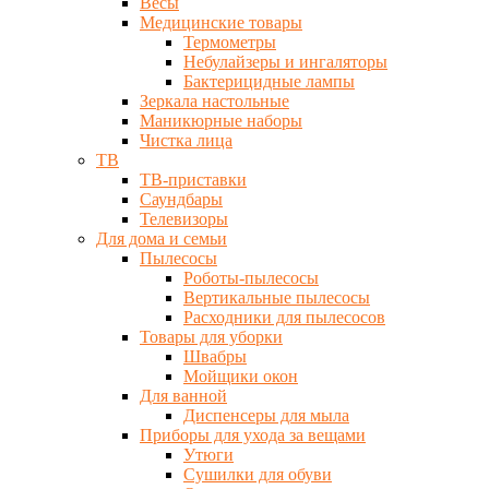
Весы
Медицинские товары
Термометры
Небулайзеры и ингаляторы
Бактерицидные лампы
Зеркала настольные
Маникюрные наборы
Чистка лица
ТВ
ТВ-приставки
Саундбары
Телевизоры
Для дома и семьи
Пылесосы
Роботы-пылесосы
Вертикальные пылесосы
Расходники для пылесосов
Товары для уборки
Швабры
Мойщики окон
Для ванной
Диспенсеры для мыла
Приборы для ухода за вещами
Утюги
Сушилки для обуви