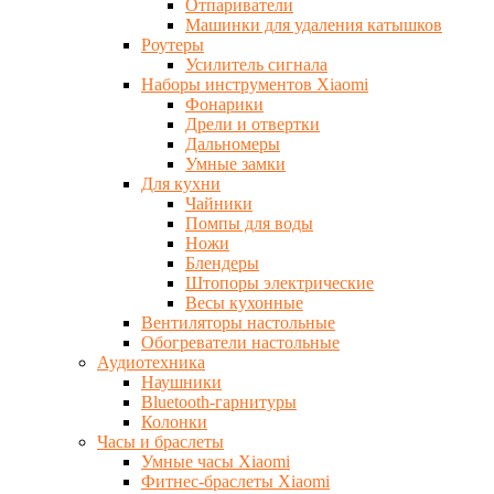
Отпариватели
Машинки для удаления катышков
Роутеры
Усилитель сигнала
Наборы инструментов Xiaomi
Фонарики
Дрели и отвертки
Дальномеры
Умные замки
Для кухни
Чайники
Помпы для воды
Ножи
Блендеры
Штопоры электрические
Весы кухонные
Вентиляторы настольные
Обогреватели настольные
Аудиотехника
Наушники
Bluetooth-гарнитуры
Колонки
Часы и браслеты
Умные часы Xiaomi
Фитнес-браслеты Xiaomi