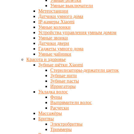
Умные розетки
Умные выключатели
Метеостанции
Датчики умного дома
IP-камеры Xiaomi
Умные колонки
Устройства управления умным домом
Умные звонки
Датчики двери
Гаджеты умного дома
Умные чайники
Красота и здоровье
Зубные щётки Xiaomi
Стерилизаторы-держатели щеток
Зубные нити
Зубные пасты
Ирригаторы
Укладка волос
Фены
Выпрямители волос
Расчески
Массажёры
Бритвы
Электробритвы
Триммеры