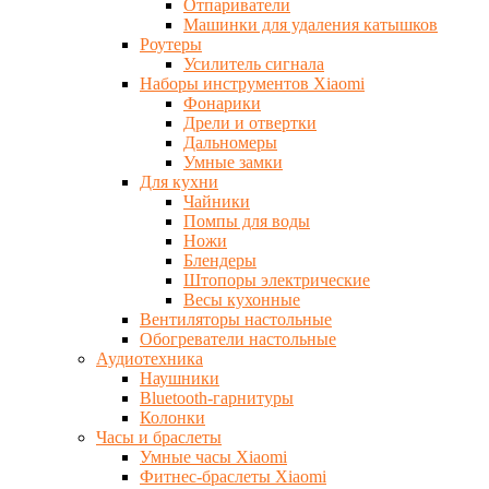
Отпариватели
Машинки для удаления катышков
Роутеры
Усилитель сигнала
Наборы инструментов Xiaomi
Фонарики
Дрели и отвертки
Дальномеры
Умные замки
Для кухни
Чайники
Помпы для воды
Ножи
Блендеры
Штопоры электрические
Весы кухонные
Вентиляторы настольные
Обогреватели настольные
Аудиотехника
Наушники
Bluetooth-гарнитуры
Колонки
Часы и браслеты
Умные часы Xiaomi
Фитнес-браслеты Xiaomi