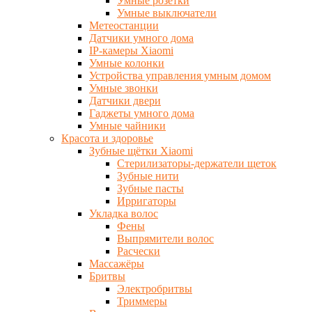
Умные розетки
Умные выключатели
Метеостанции
Датчики умного дома
IP-камеры Xiaomi
Умные колонки
Устройства управления умным домом
Умные звонки
Датчики двери
Гаджеты умного дома
Умные чайники
Красота и здоровье
Зубные щётки Xiaomi
Стерилизаторы-держатели щеток
Зубные нити
Зубные пасты
Ирригаторы
Укладка волос
Фены
Выпрямители волос
Расчески
Массажёры
Бритвы
Электробритвы
Триммеры