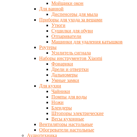
Мойщики окон
Для ванной
Диспенсеры для мыла
Приборы для ухода за вещами
Утюги
Сушилки для обуви
Отпариватели
Машинки для удаления катышков
Роутеры
Усилитель сигнала
Наборы инструментов Xiaomi
Фонарики
Дрели и отвертки
Дальномеры
Умные замки
Для кухни
Чайники
Помпы для воды
Ножи
Блендеры
Штопоры электрические
Весы кухонные
Вентиляторы настольные
Обогреватели настольные
Аудиотехника