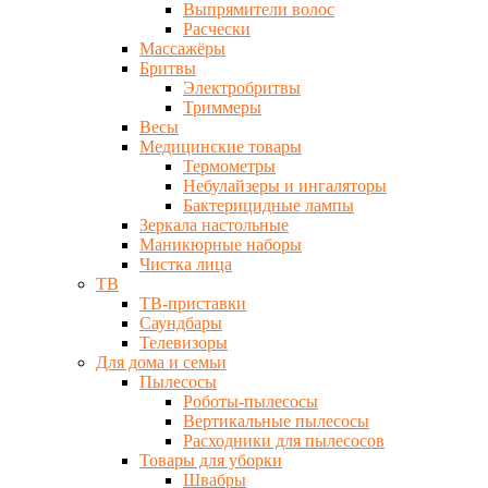
Выпрямители волос
Расчески
Массажёры
Бритвы
Электробритвы
Триммеры
Весы
Медицинские товары
Термометры
Небулайзеры и ингаляторы
Бактерицидные лампы
Зеркала настольные
Маникюрные наборы
Чистка лица
ТВ
ТВ-приставки
Саундбары
Телевизоры
Для дома и семьи
Пылесосы
Роботы-пылесосы
Вертикальные пылесосы
Расходники для пылесосов
Товары для уборки
Швабры