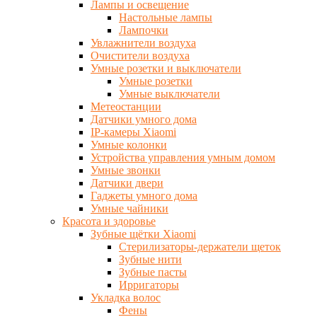
Лампы и освещение
Настольные лампы
Лампочки
Увлажнители воздуха
Очистители воздуха
Умные розетки и выключатели
Умные розетки
Умные выключатели
Метеостанции
Датчики умного дома
IP-камеры Xiaomi
Умные колонки
Устройства управления умным домом
Умные звонки
Датчики двери
Гаджеты умного дома
Умные чайники
Красота и здоровье
Зубные щётки Xiaomi
Стерилизаторы-держатели щеток
Зубные нити
Зубные пасты
Ирригаторы
Укладка волос
Фены