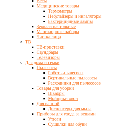
Весы
Медицинские товары
Термометры
Небулайзеры и ингаляторы
Бактерицидные лампы
Зеркала настольные
Маникюрные наборы
Чистка лица
ТВ
ТВ-приставки
Саундбары
Телевизоры
Для дома и семьи
Пылесосы
Роботы-пылесосы
Вертикальные пылесосы
Расходники для пылесосов
Товары для уборки
Швабры
Мойщики окон
Для ванной
Диспенсеры для мыла
Приборы для ухода за вещами
Утюги
Сушилки для обуви