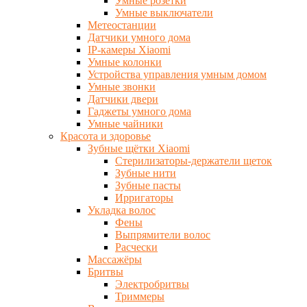
Умные розетки
Умные выключатели
Метеостанции
Датчики умного дома
IP-камеры Xiaomi
Умные колонки
Устройства управления умным домом
Умные звонки
Датчики двери
Гаджеты умного дома
Умные чайники
Красота и здоровье
Зубные щётки Xiaomi
Стерилизаторы-держатели щеток
Зубные нити
Зубные пасты
Ирригаторы
Укладка волос
Фены
Выпрямители волос
Расчески
Массажёры
Бритвы
Электробритвы
Триммеры