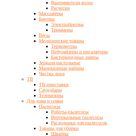
Выпрямители волос
Расчески
Массажёры
Бритвы
Электробритвы
Триммеры
Весы
Медицинские товары
Термометры
Небулайзеры и ингаляторы
Бактерицидные лампы
Зеркала настольные
Маникюрные наборы
Чистка лица
ТВ
ТВ-приставки
Саундбары
Телевизоры
Для дома и семьи
Пылесосы
Роботы-пылесосы
Вертикальные пылесосы
Расходники для пылесосов
Товары для уборки
Швабры