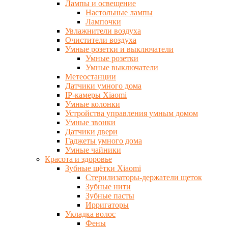
Лампы и освещение
Настольные лампы
Лампочки
Увлажнители воздуха
Очистители воздуха
Умные розетки и выключатели
Умные розетки
Умные выключатели
Метеостанции
Датчики умного дома
IP-камеры Xiaomi
Умные колонки
Устройства управления умным домом
Умные звонки
Датчики двери
Гаджеты умного дома
Умные чайники
Красота и здоровье
Зубные щётки Xiaomi
Стерилизаторы-держатели щеток
Зубные нити
Зубные пасты
Ирригаторы
Укладка волос
Фены