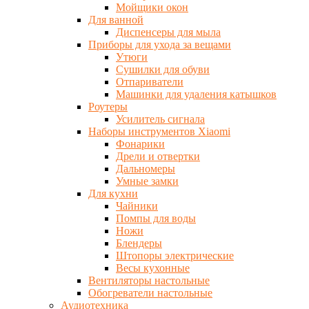
Мойщики окон
Для ванной
Диспенсеры для мыла
Приборы для ухода за вещами
Утюги
Сушилки для обуви
Отпариватели
Машинки для удаления катышков
Роутеры
Усилитель сигнала
Наборы инструментов Xiaomi
Фонарики
Дрели и отвертки
Дальномеры
Умные замки
Для кухни
Чайники
Помпы для воды
Ножи
Блендеры
Штопоры электрические
Весы кухонные
Вентиляторы настольные
Обогреватели настольные
Аудиотехника