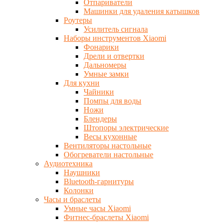
Отпариватели
Машинки для удаления катышков
Роутеры
Усилитель сигнала
Наборы инструментов Xiaomi
Фонарики
Дрели и отвертки
Дальномеры
Умные замки
Для кухни
Чайники
Помпы для воды
Ножи
Блендеры
Штопоры электрические
Весы кухонные
Вентиляторы настольные
Обогреватели настольные
Аудиотехника
Наушники
Bluetooth-гарнитуры
Колонки
Часы и браслеты
Умные часы Xiaomi
Фитнес-браслеты Xiaomi