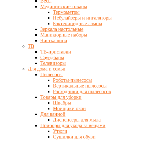
Весы
Медицинские товары
Термометры
Небулайзеры и ингаляторы
Бактерицидные лампы
Зеркала настольные
Маникюрные наборы
Чистка лица
ТВ
ТВ-приставки
Саундбары
Телевизоры
Для дома и семьи
Пылесосы
Роботы-пылесосы
Вертикальные пылесосы
Расходники для пылесосов
Товары для уборки
Швабры
Мойщики окон
Для ванной
Диспенсеры для мыла
Приборы для ухода за вещами
Утюги
Сушилки для обуви