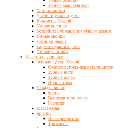
Умные розетки
Умные выключатели
Метеостанции
Датчики умного дома
IP-камеры Xiaomi
Умные колонки
Устройства управления умным домом
Умные звонки
Датчики двери
Гаджеты умного дома
Умные чайники
Красота и здоровье
Зубные щётки Xiaomi
Стерилизаторы-держатели щеток
Зубные нити
Зубные пасты
Ирригаторы
Укладка волос
Фены
Выпрямители волос
Расчески
Массажёры
Бритвы
Электробритвы
Триммеры