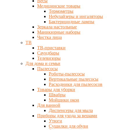
Весы
Медицинские товары
Термометры
Небулайзеры и ингаляторы
Бактерицидные лампы
Зеркала настольные
Маникюрные наборы
Чистка лица
ТВ
ТВ-приставки
Саундбары
Телевизоры
Для дома и семьи
Пылесосы
Роботы-пылесосы
Вертикальные пылесосы
Расходники для пылесосов
Товары для уборки
Швабры
Мойщики окон
Для ванной
Диспенсеры для мыла
Приборы для ухода за вещами
Утюги
Сушилки для обуви