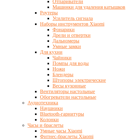
Отпариватели
Машинки для удаления катышков
Роутеры
Усилитель сигнала
Наборы инструментов Xiaomi
Фонарики
Дрели и отвертки
Дальномеры
Умные замки
Для кухни
Чайники
Помпы для воды
Ножи
Блендеры
Штопоры электрические
Весы кухонные
Вентиляторы настольные
Обогреватели настольные
Аудиотехника
Наушники
Bluetooth-гарнитуры
Колонки
Часы и браслеты
Умные часы Xiaomi
Фитнес-браслеты Xiaomi