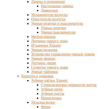
Лампы и освещение
Настольные лампы
Лампочки
Увлажнители воздуха
Очистители воздуха
Умные розетки и выключатели
Умные розетки
Умные выключатели
Метеостанции
Датчики умного дома
IP-камеры Xiaomi
Умные колонки
Устройства управления умным домом
Умные звонки
Датчики двери
Гаджеты умного дома
Умные чайники
Красота и здоровье
Зубные щётки Xiaomi
Стерилизаторы-держатели щеток
Зубные нити
Зубные пасты
Ирригаторы
Укладка волос
Фены