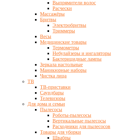
Выпрямители волос
Расчески
Массажёры
Бритвы
Электробритвы
Триммеры
Весы
Медицинские товары
Термометры
Небулайзеры и ингаляторы
Бактерицидные лампы
Зеркала настольные
Маникюрные наборы
Чистка лица
ТВ
ТВ-приставки
Саундбары
Телевизоры
Для дома и семьи
Пылесосы
Роботы-пылесосы
Вертикальные пылесосы
Расходники для пылесосов
Товары для уборки
Швабры