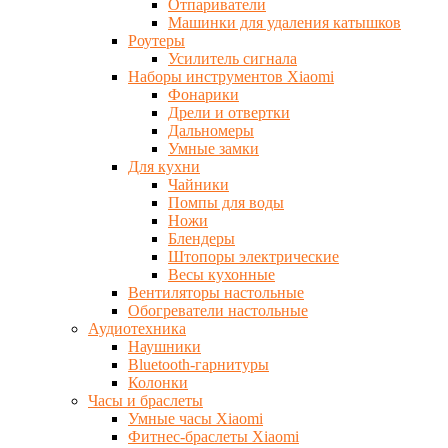
Отпариватели
Машинки для удаления катышков
Роутеры
Усилитель сигнала
Наборы инструментов Xiaomi
Фонарики
Дрели и отвертки
Дальномеры
Умные замки
Для кухни
Чайники
Помпы для воды
Ножи
Блендеры
Штопоры электрические
Весы кухонные
Вентиляторы настольные
Обогреватели настольные
Аудиотехника
Наушники
Bluetooth-гарнитуры
Колонки
Часы и браслеты
Умные часы Xiaomi
Фитнес-браслеты Xiaomi