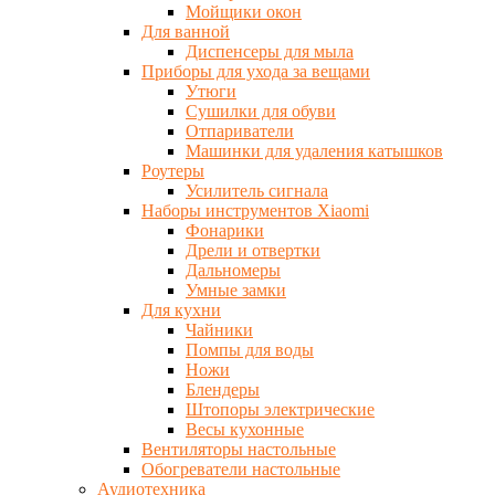
Мойщики окон
Для ванной
Диспенсеры для мыла
Приборы для ухода за вещами
Утюги
Сушилки для обуви
Отпариватели
Машинки для удаления катышков
Роутеры
Усилитель сигнала
Наборы инструментов Xiaomi
Фонарики
Дрели и отвертки
Дальномеры
Умные замки
Для кухни
Чайники
Помпы для воды
Ножи
Блендеры
Штопоры электрические
Весы кухонные
Вентиляторы настольные
Обогреватели настольные
Аудиотехника