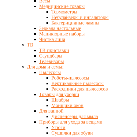
Весы
Медицинские товары
Термометры
Небулайзеры и ингаляторы
Бактерицидные лампы
Зеркала настольные
Маникюрные наборы
Чистка лица
ТВ
ТВ-приставки
Саундбары
Телевизоры
Для дома и семьи
Пылесосы
Роботы-пылесосы
Вертикальные пылесосы
Расходники для пылесосов
Товары для уборки
Швабры
Мойщики окон
Для ванной
Диспенсеры для мыла
Приборы для ухода за вещами
Утюги
Сушилки для обуви