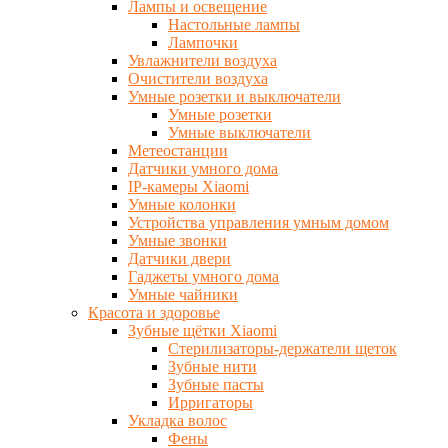
Лампы и освещение
Настольные лампы
Лампочки
Увлажнители воздуха
Очистители воздуха
Умные розетки и выключатели
Умные розетки
Умные выключатели
Метеостанции
Датчики умного дома
IP-камеры Xiaomi
Умные колонки
Устройства управления умным домом
Умные звонки
Датчики двери
Гаджеты умного дома
Умные чайники
Красота и здоровье
Зубные щётки Xiaomi
Стерилизаторы-держатели щеток
Зубные нити
Зубные пасты
Ирригаторы
Укладка волос
Фены