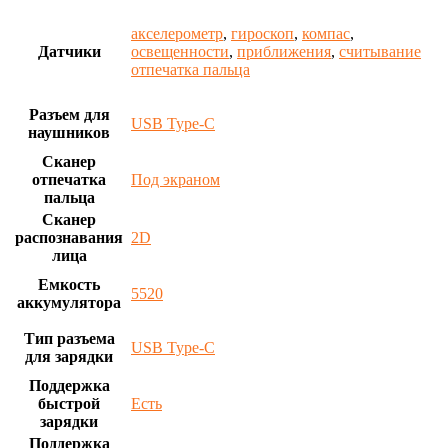
акселерометр
,
гироскоп
,
компас
,
Датчики
освещенности
,
приближения
,
считывание
отпечатка пальца
Разъем для
USB Type-C
наушников
Сканер
отпечатка
Под экраном
пальца
Сканер
распознавания
2D
лица
Емкость
5520
аккумулятора
Тип разъема
USB Type-C
для зарядки
Поддержка
быстрой
Есть
зарядки
Поддержка