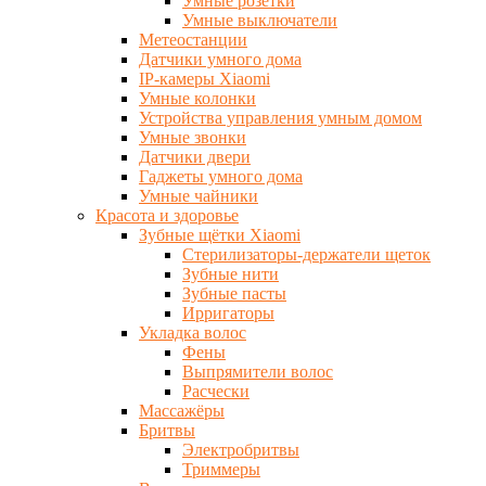
Умные розетки
Умные выключатели
Метеостанции
Датчики умного дома
IP-камеры Xiaomi
Умные колонки
Устройства управления умным домом
Умные звонки
Датчики двери
Гаджеты умного дома
Умные чайники
Красота и здоровье
Зубные щётки Xiaomi
Стерилизаторы-держатели щеток
Зубные нити
Зубные пасты
Ирригаторы
Укладка волос
Фены
Выпрямители волос
Расчески
Массажёры
Бритвы
Электробритвы
Триммеры