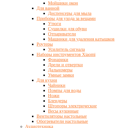
Мойщики окон
Для ванной
Диспенсеры для мыла
Приборы для ухода за вещами
Утюги
Сушилки для обуви
Отпариватели
Машинки для удаления катышков
Роутеры
Усилитель сигнала
Наборы инструментов Xiaomi
Фонарики
Дрели и отвертки
Дальномеры
Умные замки
Для кухни
Чайники
Помпы для воды
Ножи
Блендеры
Штопоры электрические
Весы кухонные
Вентиляторы настольные
Обогреватели настольные
Аудиотехника