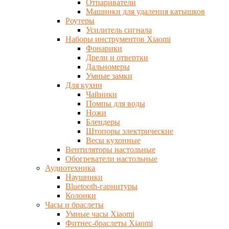
Отпариватели
Машинки для удаления катышков
Роутеры
Усилитель сигнала
Наборы инструментов Xiaomi
Фонарики
Дрели и отвертки
Дальномеры
Умные замки
Для кухни
Чайники
Помпы для воды
Ножи
Блендеры
Штопоры электрические
Весы кухонные
Вентиляторы настольные
Обогреватели настольные
Аудиотехника
Наушники
Bluetooth-гарнитуры
Колонки
Часы и браслеты
Умные часы Xiaomi
Фитнес-браслеты Xiaomi