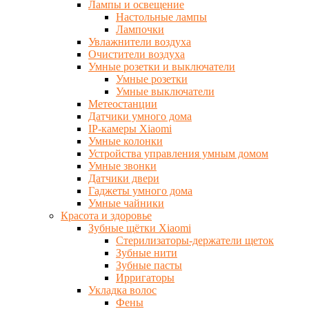
Лампы и освещение
Настольные лампы
Лампочки
Увлажнители воздуха
Очистители воздуха
Умные розетки и выключатели
Умные розетки
Умные выключатели
Метеостанции
Датчики умного дома
IP-камеры Xiaomi
Умные колонки
Устройства управления умным домом
Умные звонки
Датчики двери
Гаджеты умного дома
Умные чайники
Красота и здоровье
Зубные щётки Xiaomi
Стерилизаторы-держатели щеток
Зубные нити
Зубные пасты
Ирригаторы
Укладка волос
Фены