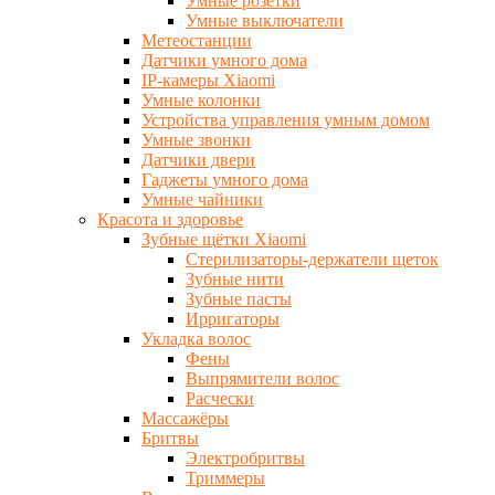
Умные розетки
Умные выключатели
Метеостанции
Датчики умного дома
IP-камеры Xiaomi
Умные колонки
Устройства управления умным домом
Умные звонки
Датчики двери
Гаджеты умного дома
Умные чайники
Красота и здоровье
Зубные щётки Xiaomi
Стерилизаторы-держатели щеток
Зубные нити
Зубные пасты
Ирригаторы
Укладка волос
Фены
Выпрямители волос
Расчески
Массажёры
Бритвы
Электробритвы
Триммеры