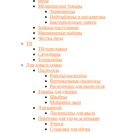
Весы
Медицинские товары
Термометры
Небулайзеры и ингаляторы
Бактерицидные лампы
Зеркала настольные
Маникюрные наборы
Чистка лица
ТВ
ТВ-приставки
Саундбары
Телевизоры
Для дома и семьи
Пылесосы
Роботы-пылесосы
Вертикальные пылесосы
Расходники для пылесосов
Товары для уборки
Швабры
Мойщики окон
Для ванной
Диспенсеры для мыла
Приборы для ухода за вещами
Утюги
Сушилки для обуви