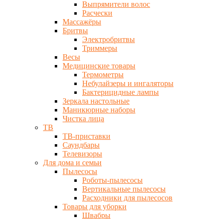
Выпрямители волос
Расчески
Массажёры
Бритвы
Электробритвы
Триммеры
Весы
Медицинские товары
Термометры
Небулайзеры и ингаляторы
Бактерицидные лампы
Зеркала настольные
Маникюрные наборы
Чистка лица
ТВ
ТВ-приставки
Саундбары
Телевизоры
Для дома и семьи
Пылесосы
Роботы-пылесосы
Вертикальные пылесосы
Расходники для пылесосов
Товары для уборки
Швабры