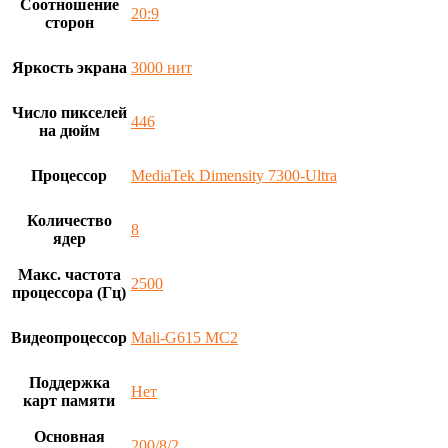
Соотношение
20:9
сторон
Яркость экрана
3000 нит
Число пикселей
446
на дюйм
Процессор
MediaTek Dimensity 7300-Ultra
Количество
8
ядер
Макс. частота
2500
процессора (Гц)
Видеопроцессор
Mali-G615 MC2
Поддержка
Нет
карт памяти
Основная
200/8/2