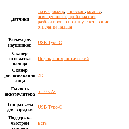
акселерометр
,
гироскоп
,
компас
,
освещенности
,
приближения
,
Датчики
разблокировка по лицу
,
считывание
отпечатка пальца
Разъем для
USB Type-C
наушников
Сканер
отпечатка
Под экраном, оптический
пальца
Сканер
распознавания
2D
лица
Емкость
5110 мАч
аккумулятора
Тип разъема
USB Type-C
для зарядки
Поддержка
быстрой
Есть
зарядки