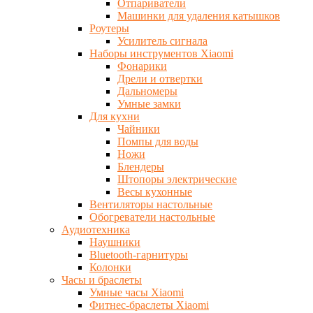
Отпариватели
Машинки для удаления катышков
Роутеры
Усилитель сигнала
Наборы инструментов Xiaomi
Фонарики
Дрели и отвертки
Дальномеры
Умные замки
Для кухни
Чайники
Помпы для воды
Ножи
Блендеры
Штопоры электрические
Весы кухонные
Вентиляторы настольные
Обогреватели настольные
Аудиотехника
Наушники
Bluetooth-гарнитуры
Колонки
Часы и браслеты
Умные часы Xiaomi
Фитнес-браслеты Xiaomi