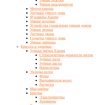
Умные розетки
Умные выключатели
Метеостанции
Датчики умного дома
IP-камеры Xiaomi
Умные колонки
Устройства управления умным домом
Умные звонки
Датчики двери
Гаджеты умного дома
Умные чайники
Красота и здоровье
Зубные щётки Xiaomi
Стерилизаторы-держатели щеток
Зубные нити
Зубные пасты
Ирригаторы
Укладка волос
Фены
Выпрямители волос
Расчески
Массажёры
Бритвы
Электробритвы
Триммеры