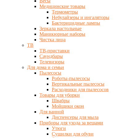
Весы
Медицинские товары
Термометры
Небулайзеры и ингаляторы
Бактерицидные лампы
Зеркала настольные
Маникюрные наборы
Чистка лица
ТВ
ТВ-приставки
Саундбары
Телевизоры
Для дома и семьи
Пылесосы
Роботы-пылесосы
Вертикальные пылесосы
Расходники для пылесосов
Товары для уборки
Швабры
Мойщики окон
Для ванной
Диспенсеры для мыла
Приборы для ухода за вещами
Утюги
Сушилки для обуви