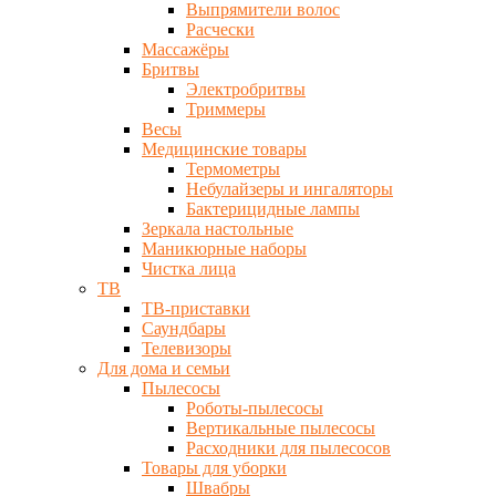
Выпрямители волос
Расчески
Массажёры
Бритвы
Электробритвы
Триммеры
Весы
Медицинские товары
Термометры
Небулайзеры и ингаляторы
Бактерицидные лампы
Зеркала настольные
Маникюрные наборы
Чистка лица
ТВ
ТВ-приставки
Саундбары
Телевизоры
Для дома и семьи
Пылесосы
Роботы-пылесосы
Вертикальные пылесосы
Расходники для пылесосов
Товары для уборки
Швабры