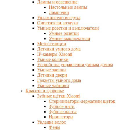
Лампы и освещение
Настольные лампы
Лампочки
Увлажнители воздуха
Очистители воздуха
Умные розетки и выключатели
Умные розетки
Умные выключатели
Метеостанции
Датчики умного дома
IP-камеры Xiaomi
Умные колонки
Устройства управления умным домом
Умные звонки
Датчики двери
Гаджеты умного дома
Умные чайники
Красота и здоровье
Зубные щётки Xiaomi
Стерилизаторы-держатели щеток
Зубные нити
Зубные пасты
Ирригаторы
Укладка волос
Фены