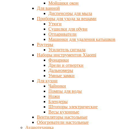
Мойщики окон
Для ванной
Диспенсеры для мыла
Приборы для ухода за вещами
Утюги
Сушилки для обуви
Отпариватели
Машинки для удаления катышков
Роутеры
Усилитель сигнала
Наборы инструментов Xiaomi
Фонарики
Дрели и отвертки
Дальномеры
Умные замки
Для кухни
Чайники
Помпы для воды
Ножи
Блендеры
Штопоры электрические
Весы кухонные
Вентиляторы настольные
Обогреватели настольные
Аудиотехника