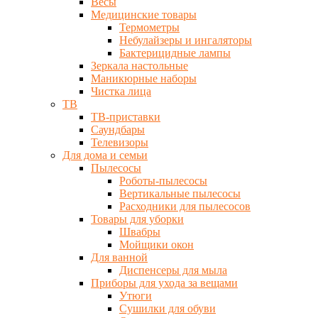
Весы
Медицинские товары
Термометры
Небулайзеры и ингаляторы
Бактерицидные лампы
Зеркала настольные
Маникюрные наборы
Чистка лица
ТВ
ТВ-приставки
Саундбары
Телевизоры
Для дома и семьи
Пылесосы
Роботы-пылесосы
Вертикальные пылесосы
Расходники для пылесосов
Товары для уборки
Швабры
Мойщики окон
Для ванной
Диспенсеры для мыла
Приборы для ухода за вещами
Утюги
Сушилки для обуви