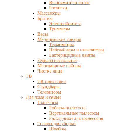
Выпрямители волос
Расчески
Массажёры
Бритвы
Электробритвы
Триммеры
Весы
Медицинские товары
Термометры
Небулайзеры и ингаляторы
Бактерицидные лампы
Зеркала настольные
Маникюрные наборы
Чистка лица
ТВ
ТВ-приставки
Саундбары
Телевизоры
Для дома и семьи
Пылесосы
Роботы-пылесосы
Вертикальные пылесосы
Расходники для пылесосов
Товары для уборки
Швабры