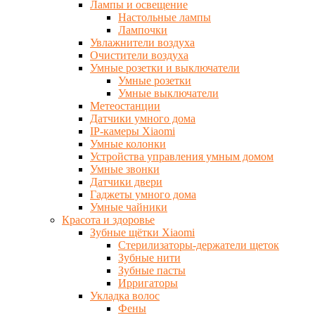
Лампы и освещение
Настольные лампы
Лампочки
Увлажнители воздуха
Очистители воздуха
Умные розетки и выключатели
Умные розетки
Умные выключатели
Метеостанции
Датчики умного дома
IP-камеры Xiaomi
Умные колонки
Устройства управления умным домом
Умные звонки
Датчики двери
Гаджеты умного дома
Умные чайники
Красота и здоровье
Зубные щётки Xiaomi
Стерилизаторы-держатели щеток
Зубные нити
Зубные пасты
Ирригаторы
Укладка волос
Фены