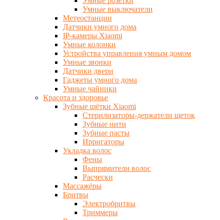
Умные розетки
Умные выключатели
Метеостанции
Датчики умного дома
IP-камеры Xiaomi
Умные колонки
Устройства управления умным домом
Умные звонки
Датчики двери
Гаджеты умного дома
Умные чайники
Красота и здоровье
Зубные щётки Xiaomi
Стерилизаторы-держатели щеток
Зубные нити
Зубные пасты
Ирригаторы
Укладка волос
Фены
Выпрямители волос
Расчески
Массажёры
Бритвы
Электробритвы
Триммеры