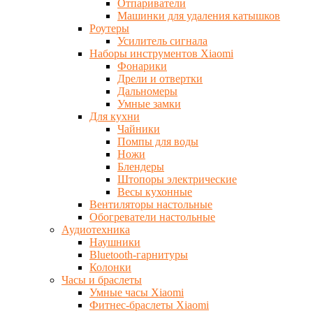
Отпариватели
Машинки для удаления катышков
Роутеры
Усилитель сигнала
Наборы инструментов Xiaomi
Фонарики
Дрели и отвертки
Дальномеры
Умные замки
Для кухни
Чайники
Помпы для воды
Ножи
Блендеры
Штопоры электрические
Весы кухонные
Вентиляторы настольные
Обогреватели настольные
Аудиотехника
Наушники
Bluetooth-гарнитуры
Колонки
Часы и браслеты
Умные часы Xiaomi
Фитнес-браслеты Xiaomi