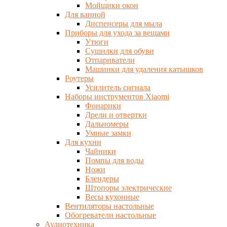
Мойщики окон
Для ванной
Диспенсеры для мыла
Приборы для ухода за вещами
Утюги
Сушилки для обуви
Отпариватели
Машинки для удаления катышков
Роутеры
Усилитель сигнала
Наборы инструментов Xiaomi
Фонарики
Дрели и отвертки
Дальномеры
Умные замки
Для кухни
Чайники
Помпы для воды
Ножи
Блендеры
Штопоры электрические
Весы кухонные
Вентиляторы настольные
Обогреватели настольные
Аудиотехника