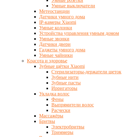
Умные розетки
Умные выключатели
Метеостанции
Датчики умного дома
IP-камеры Xiaomi
Умные колонки
Устройства управления умным домом
Умные звонки
Датчики двери
Гаджеты умного дома
Умные чайники
Красота и здоровье
Зубные щётки Xiaomi
Стерилизаторы-держатели щеток
Зубные нити
Зубные пасты
Ирригаторы
Укладка волос
Фены
Выпрямители волос
Расчески
Массажёры
Бритвы
Электробритвы
Триммеры