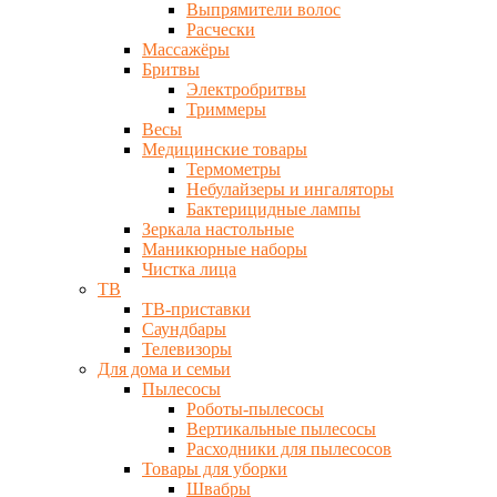
Выпрямители волос
Расчески
Массажёры
Бритвы
Электробритвы
Триммеры
Весы
Медицинские товары
Термометры
Небулайзеры и ингаляторы
Бактерицидные лампы
Зеркала настольные
Маникюрные наборы
Чистка лица
ТВ
ТВ-приставки
Саундбары
Телевизоры
Для дома и семьи
Пылесосы
Роботы-пылесосы
Вертикальные пылесосы
Расходники для пылесосов
Товары для уборки
Швабры