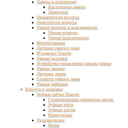
Лампы и освещение
Настольные лампы
Лампочки
Увлажнители воздуха
Очистители воздуха
Умные розетки и выключатели
Умные розетки
Умные выключатели
Метеостанции
Датчики умного дома
IP-камеры Xiaomi
Умные колонки
Устройства управления умным домом
Умные звонки
Датчики двери
Гаджеты умного дома
Умные чайники
Красота и здоровье
Зубные щётки Xiaomi
Стерилизаторы-держатели щеток
Зубные нити
Зубные пасты
Ирригаторы
Укладка волос
Фены