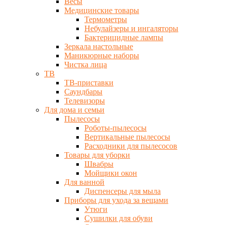
Весы
Медицинские товары
Термометры
Небулайзеры и ингаляторы
Бактерицидные лампы
Зеркала настольные
Маникюрные наборы
Чистка лица
ТВ
ТВ-приставки
Саундбары
Телевизоры
Для дома и семьи
Пылесосы
Роботы-пылесосы
Вертикальные пылесосы
Расходники для пылесосов
Товары для уборки
Швабры
Мойщики окон
Для ванной
Диспенсеры для мыла
Приборы для ухода за вещами
Утюги
Сушилки для обуви