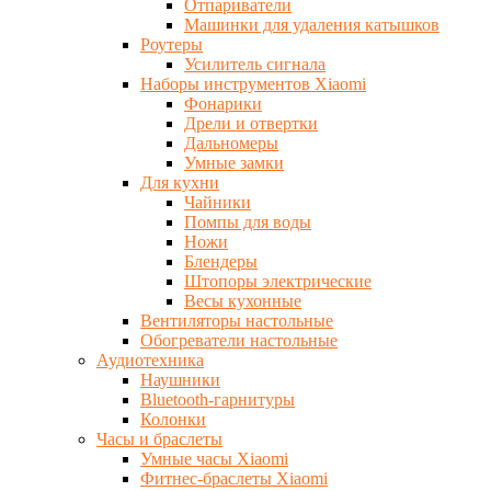
Отпариватели
Машинки для удаления катышков
Роутеры
Усилитель сигнала
Наборы инструментов Xiaomi
Фонарики
Дрели и отвертки
Дальномеры
Умные замки
Для кухни
Чайники
Помпы для воды
Ножи
Блендеры
Штопоры электрические
Весы кухонные
Вентиляторы настольные
Обогреватели настольные
Аудиотехника
Наушники
Bluetooth-гарнитуры
Колонки
Часы и браслеты
Умные часы Xiaomi
Фитнес-браслеты Xiaomi