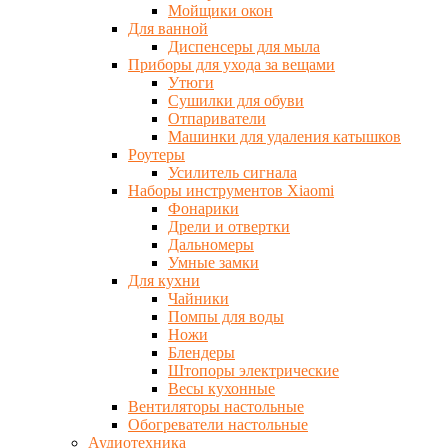
Мойщики окон
Для ванной
Диспенсеры для мыла
Приборы для ухода за вещами
Утюги
Сушилки для обуви
Отпариватели
Машинки для удаления катышков
Роутеры
Усилитель сигнала
Наборы инструментов Xiaomi
Фонарики
Дрели и отвертки
Дальномеры
Умные замки
Для кухни
Чайники
Помпы для воды
Ножи
Блендеры
Штопоры электрические
Весы кухонные
Вентиляторы настольные
Обогреватели настольные
Аудиотехника