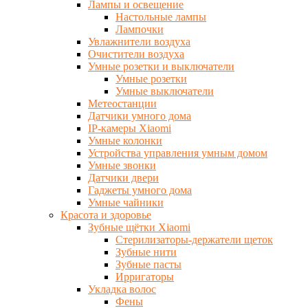
Лампы и освещение
Настольные лампы
Лампочки
Увлажнители воздуха
Очистители воздуха
Умные розетки и выключатели
Умные розетки
Умные выключатели
Метеостанции
Датчики умного дома
IP-камеры Xiaomi
Умные колонки
Устройства управления умным домом
Умные звонки
Датчики двери
Гаджеты умного дома
Умные чайники
Красота и здоровье
Зубные щётки Xiaomi
Стерилизаторы-держатели щеток
Зубные нити
Зубные пасты
Ирригаторы
Укладка волос
Фены