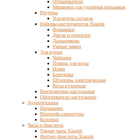
Отпариватели
Машинки для удаления катышков
Роутеры
Усилитель сигнала
Наборы инструментов Xiaomi
Фонарики
Дрели и отвертки
Дальномеры
Умные замки
Для кухни
Чайники
Помпы для воды
Ножи
Блендеры
Штопоры электрические
Весы кухонные
Вентиляторы настольные
Обогреватели настольные
Аудиотехника
Наушники
Bluetooth-гарнитуры
Колонки
Часы и браслеты
Умные часы Xiaomi
Фитнес-браслеты Xiaomi