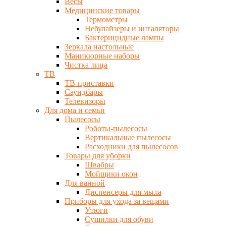
Весы
Медицинские товары
Термометры
Небулайзеры и ингаляторы
Бактерицидные лампы
Зеркала настольные
Маникюрные наборы
Чистка лица
ТВ
ТВ-приставки
Саундбары
Телевизоры
Для дома и семьи
Пылесосы
Роботы-пылесосы
Вертикальные пылесосы
Расходники для пылесосов
Товары для уборки
Швабры
Мойщики окон
Для ванной
Диспенсеры для мыла
Приборы для ухода за вещами
Утюги
Сушилки для обуви