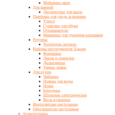
Мойщики окон
Для ванной
Диспенсеры для мыла
Приборы для ухода за вещами
Утюги
Сушилки для обуви
Отпариватели
Машинки для удаления катышков
Роутеры
Усилитель сигнала
Наборы инструментов Xiaomi
Фонарики
Дрели и отвертки
Дальномеры
Умные замки
Для кухни
Чайники
Помпы для воды
Ножи
Блендеры
Штопоры электрические
Весы кухонные
Вентиляторы настольные
Обогреватели настольные
Аудиотехника