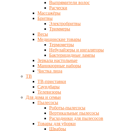
Выпрямители волос
Расчески
Массажёры
Бритвы
Электробритвы
Триммеры
Весы
Медицинские товары
Термометры
Небулайзеры и ингаляторы
Бактерицидные лампы
Зеркала настольные
Маникюрные наборы
Чистка лица
ТВ
ТВ-приставки
Саундбары
Телевизоры
Для дома и семьи
Пылесосы
Роботы-пылесосы
Вертикальные пылесосы
Расходники для пылесосов
Товары для уборки
Швабры