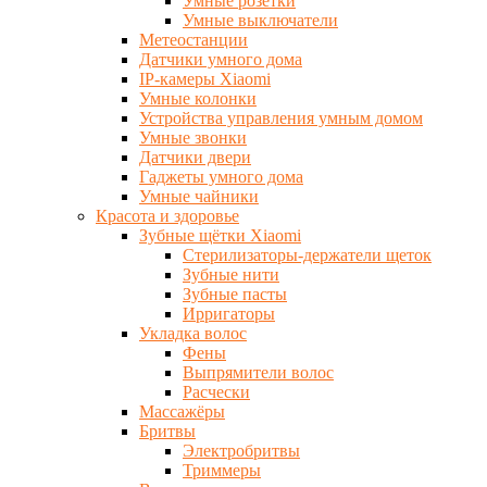
Умные розетки
Умные выключатели
Метеостанции
Датчики умного дома
IP-камеры Xiaomi
Умные колонки
Устройства управления умным домом
Умные звонки
Датчики двери
Гаджеты умного дома
Умные чайники
Красота и здоровье
Зубные щётки Xiaomi
Стерилизаторы-держатели щеток
Зубные нити
Зубные пасты
Ирригаторы
Укладка волос
Фены
Выпрямители волос
Расчески
Массажёры
Бритвы
Электробритвы
Триммеры