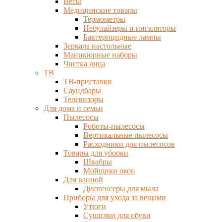
Весы
Медицинские товары
Термометры
Небулайзеры и ингаляторы
Бактерицидные лампы
Зеркала настольные
Маникюрные наборы
Чистка лица
ТВ
ТВ-приставки
Саундбары
Телевизоры
Для дома и семьи
Пылесосы
Роботы-пылесосы
Вертикальные пылесосы
Расходники для пылесосов
Товары для уборки
Швабры
Мойщики окон
Для ванной
Диспенсеры для мыла
Приборы для ухода за вещами
Утюги
Сушилки для обуви