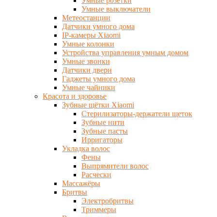
Умные розетки
Умные выключатели
Метеостанции
Датчики умного дома
IP-камеры Xiaomi
Умные колонки
Устройства управления умным домом
Умные звонки
Датчики двери
Гаджеты умного дома
Умные чайники
Красота и здоровье
Зубные щётки Xiaomi
Стерилизаторы-держатели щеток
Зубные нити
Зубные пасты
Ирригаторы
Укладка волос
Фены
Выпрямители волос
Расчески
Массажёры
Бритвы
Электробритвы
Триммеры