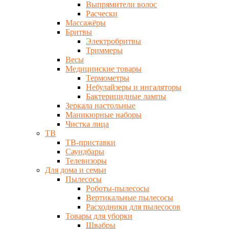
Выпрямители волос
Расчески
Массажёры
Бритвы
Электробритвы
Триммеры
Весы
Медицинские товары
Термометры
Небулайзеры и ингаляторы
Бактерицидные лампы
Зеркала настольные
Маникюрные наборы
Чистка лица
ТВ
ТВ-приставки
Саундбары
Телевизоры
Для дома и семьи
Пылесосы
Роботы-пылесосы
Вертикальные пылесосы
Расходники для пылесосов
Товары для уборки
Швабры