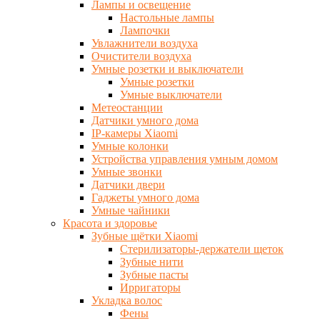
Лампы и освещение
Настольные лампы
Лампочки
Увлажнители воздуха
Очистители воздуха
Умные розетки и выключатели
Умные розетки
Умные выключатели
Метеостанции
Датчики умного дома
IP-камеры Xiaomi
Умные колонки
Устройства управления умным домом
Умные звонки
Датчики двери
Гаджеты умного дома
Умные чайники
Красота и здоровье
Зубные щётки Xiaomi
Стерилизаторы-держатели щеток
Зубные нити
Зубные пасты
Ирригаторы
Укладка волос
Фены