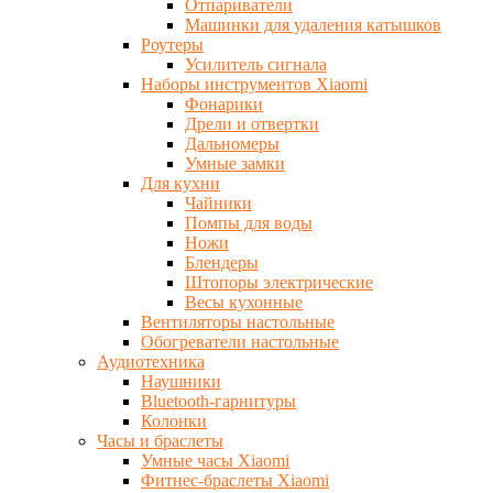
Отпариватели
Машинки для удаления катышков
Роутеры
Усилитель сигнала
Наборы инструментов Xiaomi
Фонарики
Дрели и отвертки
Дальномеры
Умные замки
Для кухни
Чайники
Помпы для воды
Ножи
Блендеры
Штопоры электрические
Весы кухонные
Вентиляторы настольные
Обогреватели настольные
Аудиотехника
Наушники
Bluetooth-гарнитуры
Колонки
Часы и браслеты
Умные часы Xiaomi
Фитнес-браслеты Xiaomi