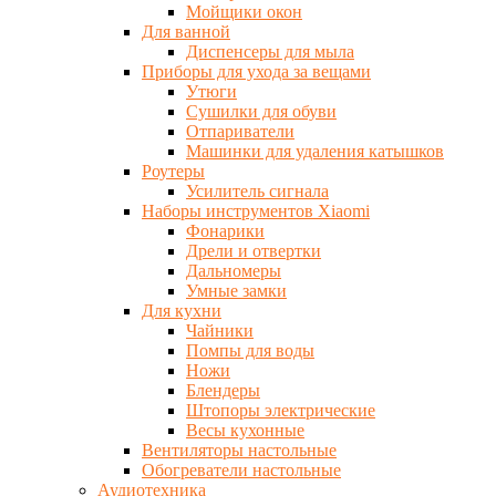
Мойщики окон
Для ванной
Диспенсеры для мыла
Приборы для ухода за вещами
Утюги
Сушилки для обуви
Отпариватели
Машинки для удаления катышков
Роутеры
Усилитель сигнала
Наборы инструментов Xiaomi
Фонарики
Дрели и отвертки
Дальномеры
Умные замки
Для кухни
Чайники
Помпы для воды
Ножи
Блендеры
Штопоры электрические
Весы кухонные
Вентиляторы настольные
Обогреватели настольные
Аудиотехника