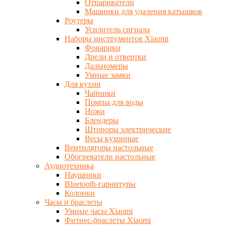
Отпариватели
Машинки для удаления катышков
Роутеры
Усилитель сигнала
Наборы инструментов Xiaomi
Фонарики
Дрели и отвертки
Дальномеры
Умные замки
Для кухни
Чайники
Помпы для воды
Ножи
Блендеры
Штопоры электрические
Весы кухонные
Вентиляторы настольные
Обогреватели настольные
Аудиотехника
Наушники
Bluetooth-гарнитуры
Колонки
Часы и браслеты
Умные часы Xiaomi
Фитнес-браслеты Xiaomi