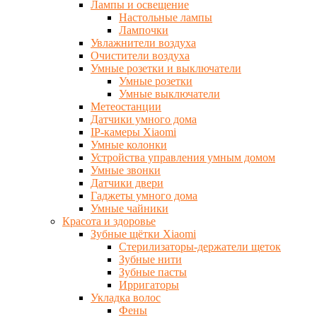
Лампы и освещение
Настольные лампы
Лампочки
Увлажнители воздуха
Очистители воздуха
Умные розетки и выключатели
Умные розетки
Умные выключатели
Метеостанции
Датчики умного дома
IP-камеры Xiaomi
Умные колонки
Устройства управления умным домом
Умные звонки
Датчики двери
Гаджеты умного дома
Умные чайники
Красота и здоровье
Зубные щётки Xiaomi
Стерилизаторы-держатели щеток
Зубные нити
Зубные пасты
Ирригаторы
Укладка волос
Фены