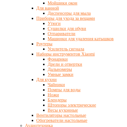
Мойщики окон
Для ванной
Диспенсеры для мыла
Приборы для ухода за вещами
Утюги
Сушилки для обуви
Отпариватели
Машинки для удаления катышков
Роутеры
Усилитель сигнала
Наборы инструментов Xiaomi
Фонарики
Дрели и отвертки
Дальномеры
Умные замки
Для кухни
Чайники
Помпы для воды
Ножи
Блендеры
Штопоры электрические
Весы кухонные
Вентиляторы настольные
Обогреватели настольные
Аудиотехника