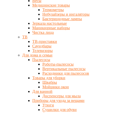
Весы
Медицинские товары
Термометры
Небулайзеры и ингаляторы
Бактерицидные лампы
Зеркала настольные
Маникюрные наборы
Чистка лица
ТВ
ТВ-приставки
Саундбары
Телевизоры
Для дома и семьи
Пылесосы
Роботы-пылесосы
Вертикальные пылесосы
Расходники для пылесосов
Товары для уборки
Швабры
Мойщики окон
Для ванной
Диспенсеры для мыла
Приборы для ухода за вещами
Утюги
Сушилки для обуви