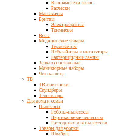
Выпрямители волос
Расчески
Массажёры
Бритвы
Электробритвы
Триммеры
Весы
Медицинские товары
Термометры
Небулайзеры и ингаляторы
Бактерицидные лампы
Зеркала настольные
Маникюрные наборы
Чистка лица
ТВ
ТВ-приставки
Саундбары
Телевизоры
Для дома и семьи
Пылесосы
Роботы-пылесосы
Вертикальные пылесосы
Расходники для пылесосов
Товары для уборки
Швабры