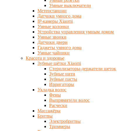
Умные розетки
Умные выключатели
Метеостанции
Датчики умного дома
IP-камеры Xiaomi
Умные колонки
Устройства управления умным домом
Умные звонки
Датчики двери
Гаджеты умного дома
Умные чайники
Красота и здоровье
Зубные щётки Xiaomi
Стерилизаторы-держатели щеток
Зубные нити
Зубные пасты
Ирригаторы
Укладка волос
Фены
Выпрямители волос
Расчески
Массажёры
Бритвы
Электробритвы
Триммеры