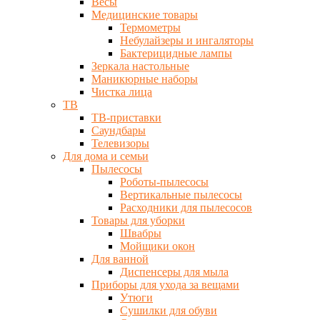
Весы
Медицинские товары
Термометры
Небулайзеры и ингаляторы
Бактерицидные лампы
Зеркала настольные
Маникюрные наборы
Чистка лица
ТВ
ТВ-приставки
Саундбары
Телевизоры
Для дома и семьи
Пылесосы
Роботы-пылесосы
Вертикальные пылесосы
Расходники для пылесосов
Товары для уборки
Швабры
Мойщики окон
Для ванной
Диспенсеры для мыла
Приборы для ухода за вещами
Утюги
Сушилки для обуви