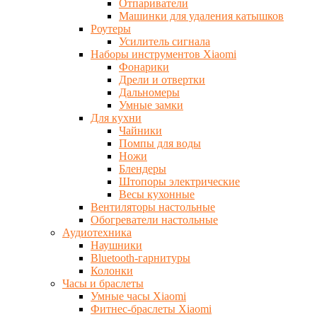
Отпариватели
Машинки для удаления катышков
Роутеры
Усилитель сигнала
Наборы инструментов Xiaomi
Фонарики
Дрели и отвертки
Дальномеры
Умные замки
Для кухни
Чайники
Помпы для воды
Ножи
Блендеры
Штопоры электрические
Весы кухонные
Вентиляторы настольные
Обогреватели настольные
Аудиотехника
Наушники
Bluetooth-гарнитуры
Колонки
Часы и браслеты
Умные часы Xiaomi
Фитнес-браслеты Xiaomi