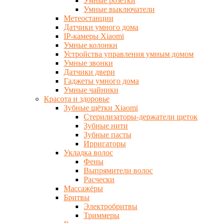
Умные розетки
Умные выключатели
Метеостанции
Датчики умного дома
IP-камеры Xiaomi
Умные колонки
Устройства управления умным домом
Умные звонки
Датчики двери
Гаджеты умного дома
Умные чайники
Красота и здоровье
Зубные щётки Xiaomi
Стерилизаторы-держатели щеток
Зубные нити
Зубные пасты
Ирригаторы
Укладка волос
Фены
Выпрямители волос
Расчески
Массажёры
Бритвы
Электробритвы
Триммеры