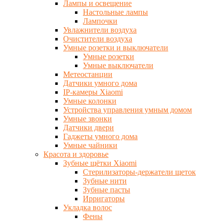
Лампы и освещение
Настольные лампы
Лампочки
Увлажнители воздуха
Очистители воздуха
Умные розетки и выключатели
Умные розетки
Умные выключатели
Метеостанции
Датчики умного дома
IP-камеры Xiaomi
Умные колонки
Устройства управления умным домом
Умные звонки
Датчики двери
Гаджеты умного дома
Умные чайники
Красота и здоровье
Зубные щётки Xiaomi
Стерилизаторы-держатели щеток
Зубные нити
Зубные пасты
Ирригаторы
Укладка волос
Фены