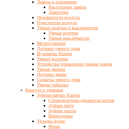
Лампы и освещение
Настольные лампы
Лампочки
Увлажнители воздуха
Очистители воздуха
Умные розетки и выключатели
Умные розетки
Умные выключатели
Метеостанции
Датчики умного дома
IP-камеры Xiaomi
Умные колонки
Устройства управления умным домом
Умные звонки
Датчики двери
Гаджеты умного дома
Умные чайники
Красота и здоровье
Зубные щётки Xiaomi
Стерилизаторы-держатели щеток
Зубные нити
Зубные пасты
Ирригаторы
Укладка волос
Фены