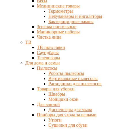
Весы
Медицинские товары
Термометры
Небулайзеры и ингаляторы
Бактерицидные лампы
Зеркала настольные
Маникюрные наборы
Чистка лица
ТВ
ТВ-приставки
Саундбары
Телевизоры
Для дома и семьи
Пылесосы
Роботы-пылесосы
Вертикальные пылесосы
Расходники для пылесосов
Товары для уборки
Швабры
Мойщики окон
Для ванной
Диспенсеры для мыла
Приборы для ухода за вещами
Утюги
Сушилки для обуви