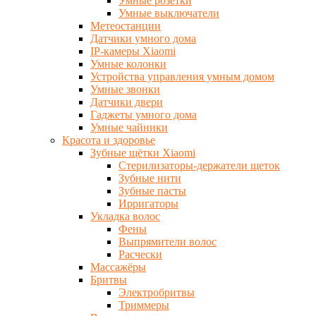
Умные розетки
Умные выключатели
Метеостанции
Датчики умного дома
IP-камеры Xiaomi
Умные колонки
Устройства управления умным домом
Умные звонки
Датчики двери
Гаджеты умного дома
Умные чайники
Красота и здоровье
Зубные щётки Xiaomi
Стерилизаторы-держатели щеток
Зубные нити
Зубные пасты
Ирригаторы
Укладка волос
Фены
Выпрямители волос
Расчески
Массажёры
Бритвы
Электробритвы
Триммеры