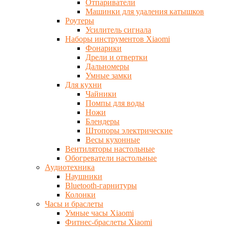
Отпариватели
Машинки для удаления катышков
Роутеры
Усилитель сигнала
Наборы инструментов Xiaomi
Фонарики
Дрели и отвертки
Дальномеры
Умные замки
Для кухни
Чайники
Помпы для воды
Ножи
Блендеры
Штопоры электрические
Весы кухонные
Вентиляторы настольные
Обогреватели настольные
Аудиотехника
Наушники
Bluetooth-гарнитуры
Колонки
Часы и браслеты
Умные часы Xiaomi
Фитнес-браслеты Xiaomi