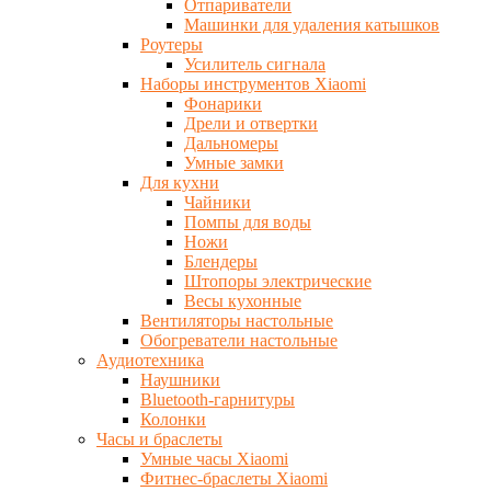
Отпариватели
Машинки для удаления катышков
Роутеры
Усилитель сигнала
Наборы инструментов Xiaomi
Фонарики
Дрели и отвертки
Дальномеры
Умные замки
Для кухни
Чайники
Помпы для воды
Ножи
Блендеры
Штопоры электрические
Весы кухонные
Вентиляторы настольные
Обогреватели настольные
Аудиотехника
Наушники
Bluetooth-гарнитуры
Колонки
Часы и браслеты
Умные часы Xiaomi
Фитнес-браслеты Xiaomi