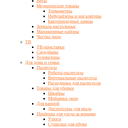
Весы
Медицинские товары
Термометры
Небулайзеры и ингаляторы
Бактерицидные лампы
Зеркала настольные
Маникюрные наборы
Чистка лица
ТВ
ТВ-приставки
Саундбары
Телевизоры
Для дома и семьи
Пылесосы
Роботы-пылесосы
Вертикальные пылесосы
Расходники для пылесосов
Товары для уборки
Швабры
Мойщики окон
Для ванной
Диспенсеры для мыла
Приборы для ухода за вещами
Утюги
Сушилки для обуви