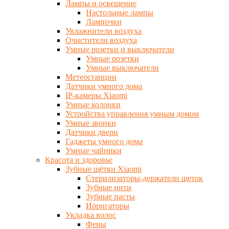
Лампы и освещение
Настольные лампы
Лампочки
Увлажнители воздуха
Очистители воздуха
Умные розетки и выключатели
Умные розетки
Умные выключатели
Метеостанции
Датчики умного дома
IP-камеры Xiaomi
Умные колонки
Устройства управления умным домом
Умные звонки
Датчики двери
Гаджеты умного дома
Умные чайники
Красота и здоровье
Зубные щётки Xiaomi
Стерилизаторы-держатели щеток
Зубные нити
Зубные пасты
Ирригаторы
Укладка волос
Фены