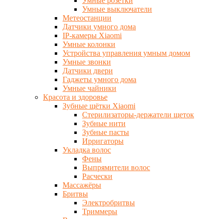
Умные розетки
Умные выключатели
Метеостанции
Датчики умного дома
IP-камеры Xiaomi
Умные колонки
Устройства управления умным домом
Умные звонки
Датчики двери
Гаджеты умного дома
Умные чайники
Красота и здоровье
Зубные щётки Xiaomi
Стерилизаторы-держатели щеток
Зубные нити
Зубные пасты
Ирригаторы
Укладка волос
Фены
Выпрямители волос
Расчески
Массажёры
Бритвы
Электробритвы
Триммеры