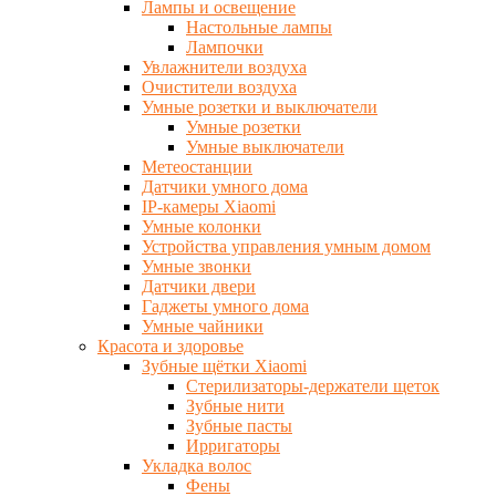
Лампы и освещение
Настольные лампы
Лампочки
Увлажнители воздуха
Очистители воздуха
Умные розетки и выключатели
Умные розетки
Умные выключатели
Метеостанции
Датчики умного дома
IP-камеры Xiaomi
Умные колонки
Устройства управления умным домом
Умные звонки
Датчики двери
Гаджеты умного дома
Умные чайники
Красота и здоровье
Зубные щётки Xiaomi
Стерилизаторы-держатели щеток
Зубные нити
Зубные пасты
Ирригаторы
Укладка волос
Фены