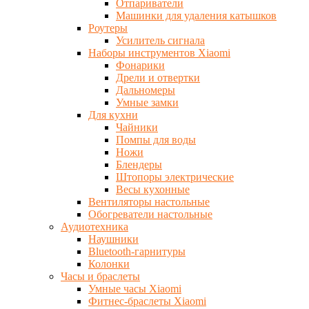
Отпариватели
Машинки для удаления катышков
Роутеры
Усилитель сигнала
Наборы инструментов Xiaomi
Фонарики
Дрели и отвертки
Дальномеры
Умные замки
Для кухни
Чайники
Помпы для воды
Ножи
Блендеры
Штопоры электрические
Весы кухонные
Вентиляторы настольные
Обогреватели настольные
Аудиотехника
Наушники
Bluetooth-гарнитуры
Колонки
Часы и браслеты
Умные часы Xiaomi
Фитнес-браслеты Xiaomi