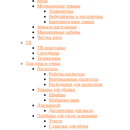
Весы
Медицинские товары
Термометры
Небулайзеры и ингаляторы
Бактерицидные лампы
Зеркала настольные
Маникюрные наборы
Чистка лица
ТВ
ТВ-приставки
Саундбары
Телевизоры
Для дома и семьи
Пылесосы
Роботы-пылесосы
Вертикальные пылесосы
Расходники для пылесосов
Товары для уборки
Швабры
Мойщики окон
Для ванной
Диспенсеры для мыла
Приборы для ухода за вещами
Утюги
Сушилки для обуви