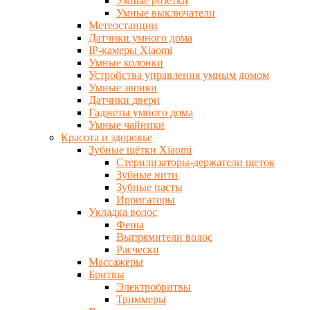
Умные розетки
Умные выключатели
Метеостанции
Датчики умного дома
IP-камеры Xiaomi
Умные колонки
Устройства управления умным домом
Умные звонки
Датчики двери
Гаджеты умного дома
Умные чайники
Красота и здоровье
Зубные щётки Xiaomi
Стерилизаторы-держатели щеток
Зубные нити
Зубные пасты
Ирригаторы
Укладка волос
Фены
Выпрямители волос
Расчески
Массажёры
Бритвы
Электробритвы
Триммеры