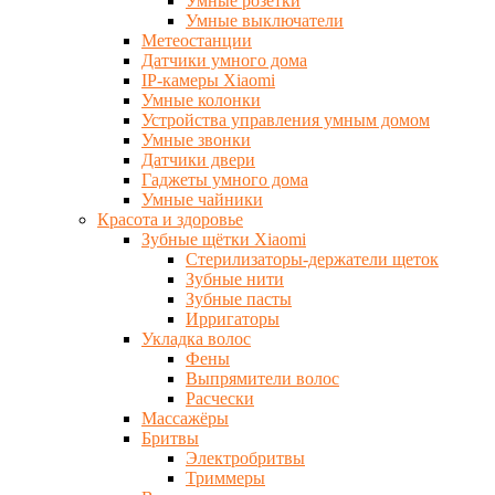
Умные розетки
Умные выключатели
Метеостанции
Датчики умного дома
IP-камеры Xiaomi
Умные колонки
Устройства управления умным домом
Умные звонки
Датчики двери
Гаджеты умного дома
Умные чайники
Красота и здоровье
Зубные щётки Xiaomi
Стерилизаторы-держатели щеток
Зубные нити
Зубные пасты
Ирригаторы
Укладка волос
Фены
Выпрямители волос
Расчески
Массажёры
Бритвы
Электробритвы
Триммеры