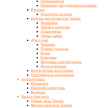
Отпариватели
Машинки для удаления катышков
Роутеры
Усилитель сигнала
Наборы инструментов Xiaomi
Фонарики
Дрели и отвертки
Дальномеры
Умные замки
Для кухни
Чайники
Помпы для воды
Ножи
Блендеры
Штопоры электрические
Весы кухонные
Вентиляторы настольные
Обогреватели настольные
Аудиотехника
Наушники
Bluetooth-гарнитуры
Колонки
Часы и браслеты
Умные часы Xiaomi
Фитнес-браслеты Xiaomi