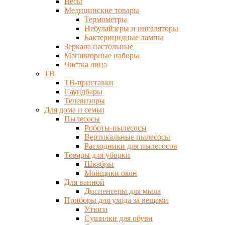
Весы
Медицинские товары
Термометры
Небулайзеры и ингаляторы
Бактерицидные лампы
Зеркала настольные
Маникюрные наборы
Чистка лица
ТВ
ТВ-приставки
Саундбары
Телевизоры
Для дома и семьи
Пылесосы
Роботы-пылесосы
Вертикальные пылесосы
Расходники для пылесосов
Товары для уборки
Швабры
Мойщики окон
Для ванной
Диспенсеры для мыла
Приборы для ухода за вещами
Утюги
Сушилки для обуви