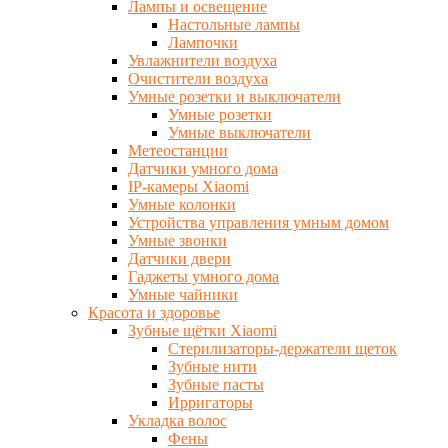
Лампы и освещение
Настольные лампы
Лампочки
Увлажнители воздуха
Очистители воздуха
Умные розетки и выключатели
Умные розетки
Умные выключатели
Метеостанции
Датчики умного дома
IP-камеры Xiaomi
Умные колонки
Устройства управления умным домом
Умные звонки
Датчики двери
Гаджеты умного дома
Умные чайники
Красота и здоровье
Зубные щётки Xiaomi
Стерилизаторы-держатели щеток
Зубные нити
Зубные пасты
Ирригаторы
Укладка волос
Фены