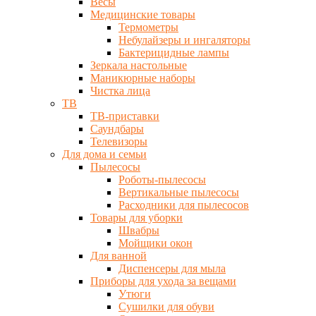
Весы
Медицинские товары
Термометры
Небулайзеры и ингаляторы
Бактерицидные лампы
Зеркала настольные
Маникюрные наборы
Чистка лица
ТВ
ТВ-приставки
Саундбары
Телевизоры
Для дома и семьи
Пылесосы
Роботы-пылесосы
Вертикальные пылесосы
Расходники для пылесосов
Товары для уборки
Швабры
Мойщики окон
Для ванной
Диспенсеры для мыла
Приборы для ухода за вещами
Утюги
Сушилки для обуви