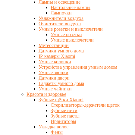
Лампы и освещение
Настольные лампы
Лампочки
Увлажнители воздуха
Очистители воздуха
Умные розетки и выключатели
Умные розетки
Умные выключатели
Метеостанции
Датчики умного дома
IP-камеры Xiaomi
Умные колонки
Устройства управления умным домом
Умные звонки
Датчики двери
Гаджеты умного дома
Умные чайники
Красота и здоровье
Зубные щётки Xiaomi
Стерилизаторы-держатели щеток
Зубные нити
Зубные пасты
Ирригаторы
Укладка волос
Фены