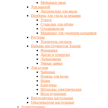
Мойщики окон
Для ванной
Диспенсеры для мыла
Приборы для ухода за вещами
Утюги
Сушилки для обуви
Отпариватели
Машинки для удаления катышков
Роутеры
Усилитель сигнала
Наборы инструментов Xiaomi
Фонарики
Дрели и отвертки
Дальномеры
Умные замки
Для кухни
Чайники
Помпы для воды
Ножи
Блендеры
Штопоры электрические
Весы кухонные
Вентиляторы настольные
Обогреватели настольные
Аудиотехника