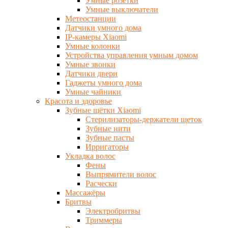
Умные розетки
Умные выключатели
Метеостанции
Датчики умного дома
IP-камеры Xiaomi
Умные колонки
Устройства управления умным домом
Умные звонки
Датчики двери
Гаджеты умного дома
Умные чайники
Красота и здоровье
Зубные щётки Xiaomi
Стерилизаторы-держатели щеток
Зубные нити
Зубные пасты
Ирригаторы
Укладка волос
Фены
Выпрямители волос
Расчески
Массажёры
Бритвы
Электробритвы
Триммеры