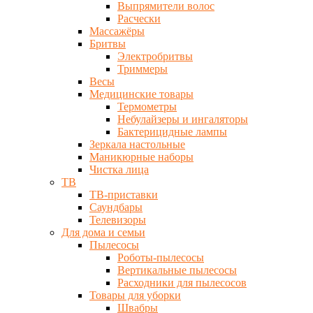
Выпрямители волос
Расчески
Массажёры
Бритвы
Электробритвы
Триммеры
Весы
Медицинские товары
Термометры
Небулайзеры и ингаляторы
Бактерицидные лампы
Зеркала настольные
Маникюрные наборы
Чистка лица
ТВ
ТВ-приставки
Саундбары
Телевизоры
Для дома и семьи
Пылесосы
Роботы-пылесосы
Вертикальные пылесосы
Расходники для пылесосов
Товары для уборки
Швабры