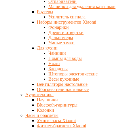
Отпариватели
Машинки для удаления катышков
Роутеры
Усилитель сигнала
Наборы инструментов Xiaomi
Фонарики
Дрели и отвертки
Дальномеры
Умные замки
Для кухни
Чайники
Помпы для воды
Ножи
Блендеры
Штопоры электрические
Весы кухонные
Вентиляторы настольные
Обогреватели настольные
Аудиотехника
Наушники
Bluetooth-гарнитуры
Колонки
Часы и браслеты
Умные часы Xiaomi
Фитнес-браслеты Xiaomi