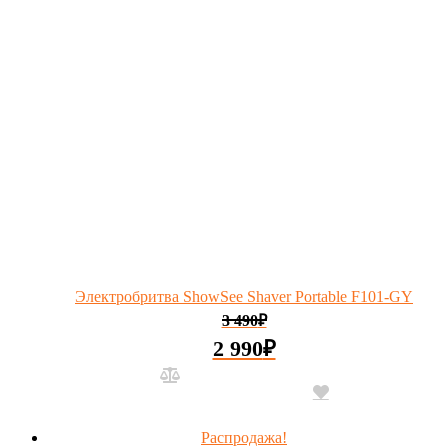
Электробритва ShowSee Shaver Portable F101-GY
3 490
₽
2 990
₽
Распродажа!