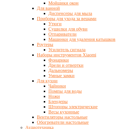
Мойщики окон
Для ванной
Диспенсеры для мыла
Приборы для ухода за вещами
Утюги
Сушилки для обуви
Отпариватели
Машинки для удаления катышков
Роутеры
Усилитель сигнала
Наборы инструментов Xiaomi
Фонарики
Дрели и отвертки
Дальномеры
Умные замки
Для кухни
Чайники
Помпы для воды
Ножи
Блендеры
Штопоры электрические
Весы кухонные
Вентиляторы настольные
Обогреватели настольные
Аудиотехника