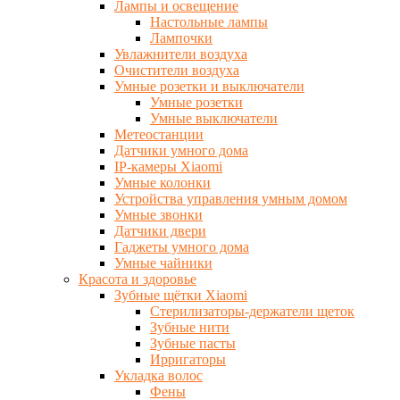
Лампы и освещение
Настольные лампы
Лампочки
Увлажнители воздуха
Очистители воздуха
Умные розетки и выключатели
Умные розетки
Умные выключатели
Метеостанции
Датчики умного дома
IP-камеры Xiaomi
Умные колонки
Устройства управления умным домом
Умные звонки
Датчики двери
Гаджеты умного дома
Умные чайники
Красота и здоровье
Зубные щётки Xiaomi
Стерилизаторы-держатели щеток
Зубные нити
Зубные пасты
Ирригаторы
Укладка волос
Фены