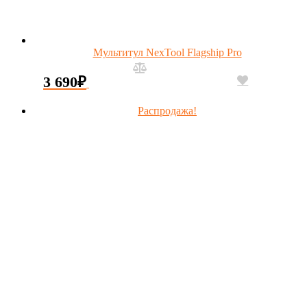
Мультитул NexTool Flagship Pro
3 690
₽
Распродажа!