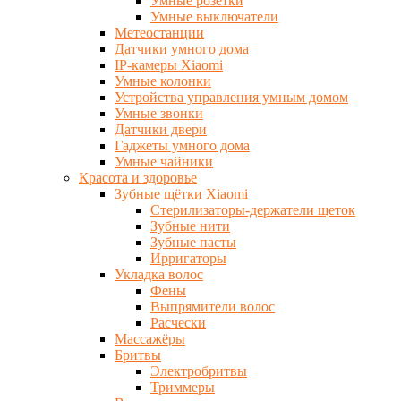
Умные розетки
Умные выключатели
Метеостанции
Датчики умного дома
IP-камеры Xiaomi
Умные колонки
Устройства управления умным домом
Умные звонки
Датчики двери
Гаджеты умного дома
Умные чайники
Красота и здоровье
Зубные щётки Xiaomi
Стерилизаторы-держатели щеток
Зубные нити
Зубные пасты
Ирригаторы
Укладка волос
Фены
Выпрямители волос
Расчески
Массажёры
Бритвы
Электробритвы
Триммеры