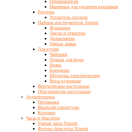
Отпариватели
Машинки для удаления катышков
Роутеры
Усилитель сигнала
Наборы инструментов Xiaomi
Фонарики
Дрели и отвертки
Дальномеры
Умные замки
Для кухни
Чайники
Помпы для воды
Ножи
Блендеры
Штопоры электрические
Весы кухонные
Вентиляторы настольные
Обогреватели настольные
Аудиотехника
Наушники
Bluetooth-гарнитуры
Колонки
Часы и браслеты
Умные часы Xiaomi
Фитнес-браслеты Xiaomi