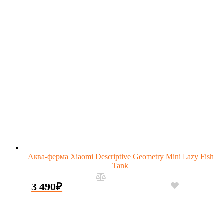
Аква-ферма Xiaomi Descriptive Geometry Mini Lazy Fish
Tank
3 490
₽