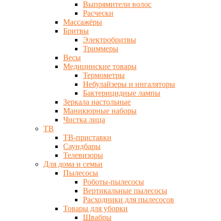
Выпрямители волос
Расчески
Массажёры
Бритвы
Электробритвы
Триммеры
Весы
Медицинские товары
Термометры
Небулайзеры и ингаляторы
Бактерицидные лампы
Зеркала настольные
Маникюрные наборы
Чистка лица
ТВ
ТВ-приставки
Саундбары
Телевизоры
Для дома и семьи
Пылесосы
Роботы-пылесосы
Вертикальные пылесосы
Расходники для пылесосов
Товары для уборки
Швабры