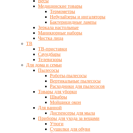
Весы
Медицинские товары
Термометры
Небулайзеры и ингаляторы
Бактерицидные лампы
Зеркала настольные
Маникюрные наборы
Чистка лица
ТВ
ТВ-приставки
Саундбары
Телевизоры
Для дома и семьи
Пылесосы
Роботы-пылесосы
Вертикальные пылесосы
Расходники для пылесосов
Товары для уборки
Швабры
Мойщики окон
Для ванной
Диспенсеры для мыла
Приборы для ухода за вещами
Утюги
Сушилки для обуви