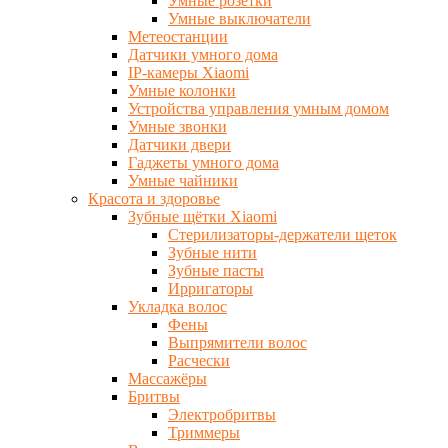
Умные розетки
Умные выключатели
Метеостанции
Датчики умного дома
IP-камеры Xiaomi
Умные колонки
Устройства управления умным домом
Умные звонки
Датчики двери
Гаджеты умного дома
Умные чайники
Красота и здоровье
Зубные щётки Xiaomi
Стерилизаторы-держатели щеток
Зубные нити
Зубные пасты
Ирригаторы
Укладка волос
Фены
Выпрямители волос
Расчески
Массажёры
Бритвы
Электробритвы
Триммеры