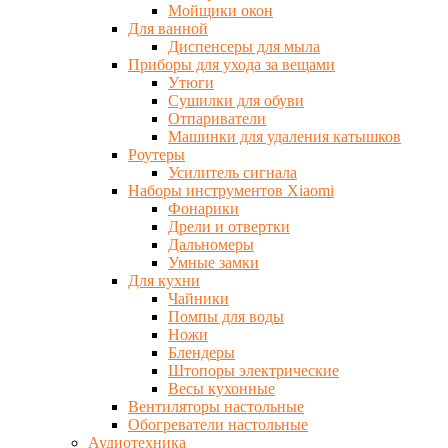
Мойщики окон
Для ванной
Диспенсеры для мыла
Приборы для ухода за вещами
Утюги
Сушилки для обуви
Отпариватели
Машинки для удаления катышков
Роутеры
Усилитель сигнала
Наборы инструментов Xiaomi
Фонарики
Дрели и отвертки
Дальномеры
Умные замки
Для кухни
Чайники
Помпы для воды
Ножи
Блендеры
Штопоры электрические
Весы кухонные
Вентиляторы настольные
Обогреватели настольные
Аудиотехника