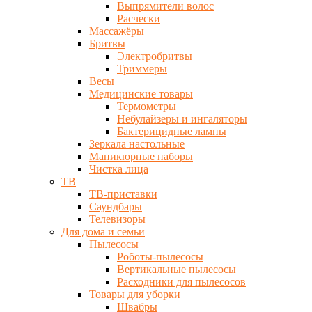
Выпрямители волос
Расчески
Массажёры
Бритвы
Электробритвы
Триммеры
Весы
Медицинские товары
Термометры
Небулайзеры и ингаляторы
Бактерицидные лампы
Зеркала настольные
Маникюрные наборы
Чистка лица
ТВ
ТВ-приставки
Саундбары
Телевизоры
Для дома и семьи
Пылесосы
Роботы-пылесосы
Вертикальные пылесосы
Расходники для пылесосов
Товары для уборки
Швабры