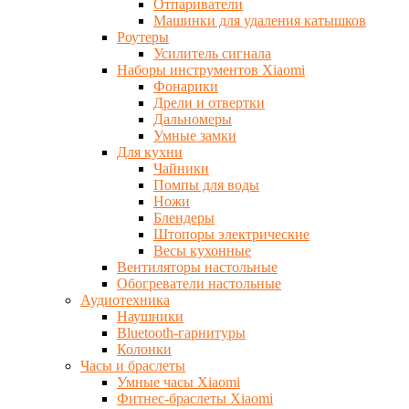
Отпариватели
Машинки для удаления катышков
Роутеры
Усилитель сигнала
Наборы инструментов Xiaomi
Фонарики
Дрели и отвертки
Дальномеры
Умные замки
Для кухни
Чайники
Помпы для воды
Ножи
Блендеры
Штопоры электрические
Весы кухонные
Вентиляторы настольные
Обогреватели настольные
Аудиотехника
Наушники
Bluetooth-гарнитуры
Колонки
Часы и браслеты
Умные часы Xiaomi
Фитнес-браслеты Xiaomi