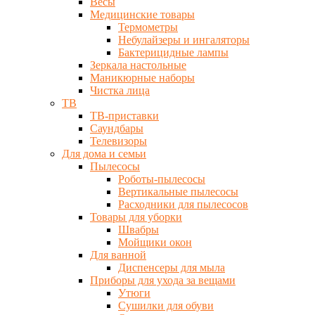
Весы
Медицинские товары
Термометры
Небулайзеры и ингаляторы
Бактерицидные лампы
Зеркала настольные
Маникюрные наборы
Чистка лица
ТВ
ТВ-приставки
Саундбары
Телевизоры
Для дома и семьи
Пылесосы
Роботы-пылесосы
Вертикальные пылесосы
Расходники для пылесосов
Товары для уборки
Швабры
Мойщики окон
Для ванной
Диспенсеры для мыла
Приборы для ухода за вещами
Утюги
Сушилки для обуви