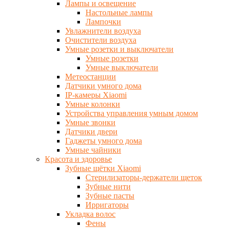
Лампы и освещение
Настольные лампы
Лампочки
Увлажнители воздуха
Очистители воздуха
Умные розетки и выключатели
Умные розетки
Умные выключатели
Метеостанции
Датчики умного дома
IP-камеры Xiaomi
Умные колонки
Устройства управления умным домом
Умные звонки
Датчики двери
Гаджеты умного дома
Умные чайники
Красота и здоровье
Зубные щётки Xiaomi
Стерилизаторы-держатели щеток
Зубные нити
Зубные пасты
Ирригаторы
Укладка волос
Фены