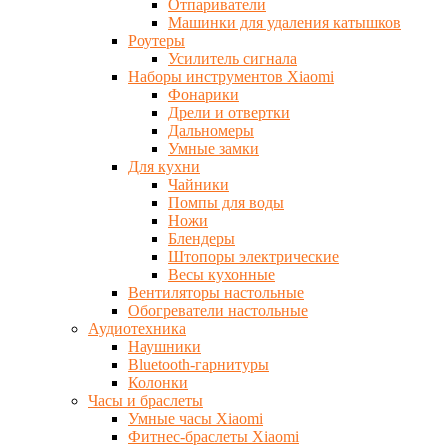
Отпариватели
Машинки для удаления катышков
Роутеры
Усилитель сигнала
Наборы инструментов Xiaomi
Фонарики
Дрели и отвертки
Дальномеры
Умные замки
Для кухни
Чайники
Помпы для воды
Ножи
Блендеры
Штопоры электрические
Весы кухонные
Вентиляторы настольные
Обогреватели настольные
Аудиотехника
Наушники
Bluetooth-гарнитуры
Колонки
Часы и браслеты
Умные часы Xiaomi
Фитнес-браслеты Xiaomi