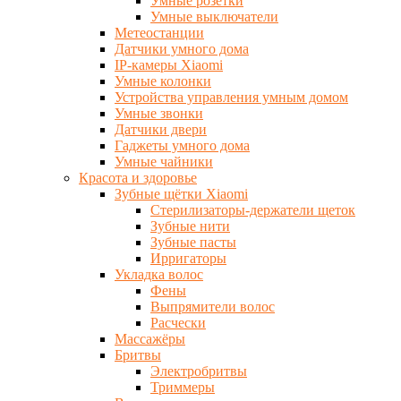
Умные розетки
Умные выключатели
Метеостанции
Датчики умного дома
IP-камеры Xiaomi
Умные колонки
Устройства управления умным домом
Умные звонки
Датчики двери
Гаджеты умного дома
Умные чайники
Красота и здоровье
Зубные щётки Xiaomi
Стерилизаторы-держатели щеток
Зубные нити
Зубные пасты
Ирригаторы
Укладка волос
Фены
Выпрямители волос
Расчески
Массажёры
Бритвы
Электробритвы
Триммеры