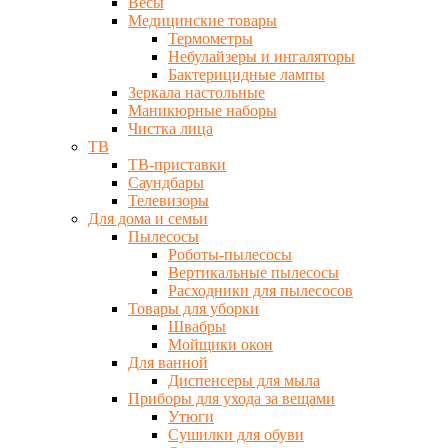
Весы
Медицинские товары
Термометры
Небулайзеры и ингаляторы
Бактерицидные лампы
Зеркала настольные
Маникюрные наборы
Чистка лица
ТВ
ТВ-приставки
Саундбары
Телевизоры
Для дома и семьи
Пылесосы
Роботы-пылесосы
Вертикальные пылесосы
Расходники для пылесосов
Товары для уборки
Швабры
Мойщики окон
Для ванной
Диспенсеры для мыла
Приборы для ухода за вещами
Утюги
Сушилки для обуви