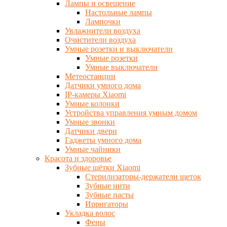
Лампы и освещение
Настольные лампы
Лампочки
Увлажнители воздуха
Очистители воздуха
Умные розетки и выключатели
Умные розетки
Умные выключатели
Метеостанции
Датчики умного дома
IP-камеры Xiaomi
Умные колонки
Устройства управления умным домом
Умные звонки
Датчики двери
Гаджеты умного дома
Умные чайники
Красота и здоровье
Зубные щётки Xiaomi
Стерилизаторы-держатели щеток
Зубные нити
Зубные пасты
Ирригаторы
Укладка волос
Фены