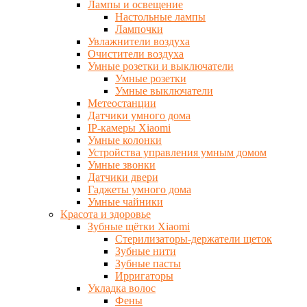
Лампы и освещение
Настольные лампы
Лампочки
Увлажнители воздуха
Очистители воздуха
Умные розетки и выключатели
Умные розетки
Умные выключатели
Метеостанции
Датчики умного дома
IP-камеры Xiaomi
Умные колонки
Устройства управления умным домом
Умные звонки
Датчики двери
Гаджеты умного дома
Умные чайники
Красота и здоровье
Зубные щётки Xiaomi
Стерилизаторы-держатели щеток
Зубные нити
Зубные пасты
Ирригаторы
Укладка волос
Фены