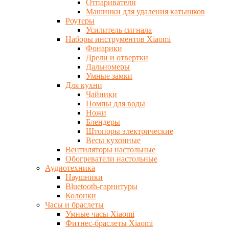
Отпариватели
Машинки для удаления катышков
Роутеры
Усилитель сигнала
Наборы инструментов Xiaomi
Фонарики
Дрели и отвертки
Дальномеры
Умные замки
Для кухни
Чайники
Помпы для воды
Ножи
Блендеры
Штопоры электрические
Весы кухонные
Вентиляторы настольные
Обогреватели настольные
Аудиотехника
Наушники
Bluetooth-гарнитуры
Колонки
Часы и браслеты
Умные часы Xiaomi
Фитнес-браслеты Xiaomi