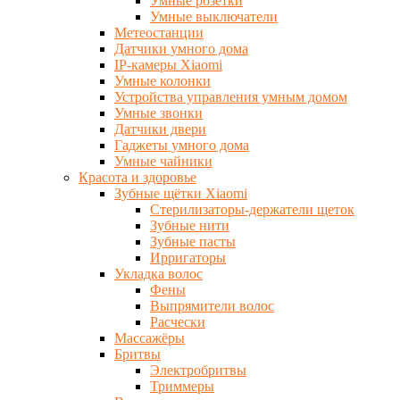
Умные розетки
Умные выключатели
Метеостанции
Датчики умного дома
IP-камеры Xiaomi
Умные колонки
Устройства управления умным домом
Умные звонки
Датчики двери
Гаджеты умного дома
Умные чайники
Красота и здоровье
Зубные щётки Xiaomi
Стерилизаторы-держатели щеток
Зубные нити
Зубные пасты
Ирригаторы
Укладка волос
Фены
Выпрямители волос
Расчески
Массажёры
Бритвы
Электробритвы
Триммеры