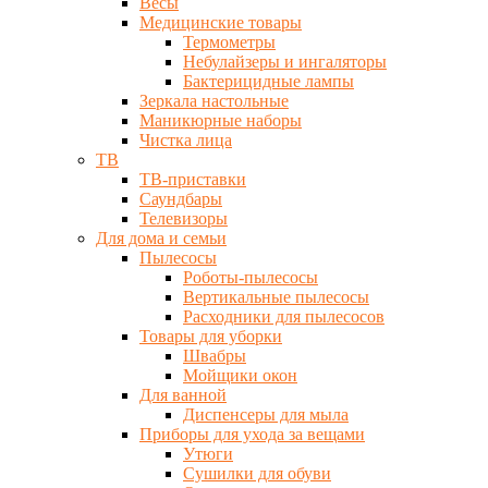
Весы
Медицинские товары
Термометры
Небулайзеры и ингаляторы
Бактерицидные лампы
Зеркала настольные
Маникюрные наборы
Чистка лица
ТВ
ТВ-приставки
Саундбары
Телевизоры
Для дома и семьи
Пылесосы
Роботы-пылесосы
Вертикальные пылесосы
Расходники для пылесосов
Товары для уборки
Швабры
Мойщики окон
Для ванной
Диспенсеры для мыла
Приборы для ухода за вещами
Утюги
Сушилки для обуви