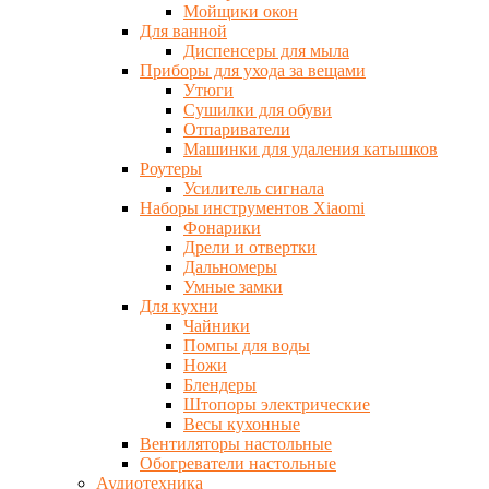
Мойщики окон
Для ванной
Диспенсеры для мыла
Приборы для ухода за вещами
Утюги
Сушилки для обуви
Отпариватели
Машинки для удаления катышков
Роутеры
Усилитель сигнала
Наборы инструментов Xiaomi
Фонарики
Дрели и отвертки
Дальномеры
Умные замки
Для кухни
Чайники
Помпы для воды
Ножи
Блендеры
Штопоры электрические
Весы кухонные
Вентиляторы настольные
Обогреватели настольные
Аудиотехника