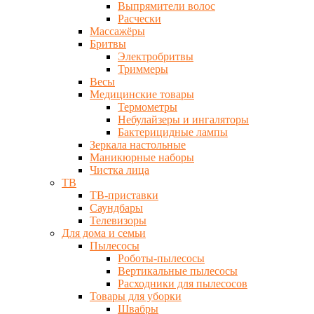
Выпрямители волос
Расчески
Массажёры
Бритвы
Электробритвы
Триммеры
Весы
Медицинские товары
Термометры
Небулайзеры и ингаляторы
Бактерицидные лампы
Зеркала настольные
Маникюрные наборы
Чистка лица
ТВ
ТВ-приставки
Саундбары
Телевизоры
Для дома и семьи
Пылесосы
Роботы-пылесосы
Вертикальные пылесосы
Расходники для пылесосов
Товары для уборки
Швабры