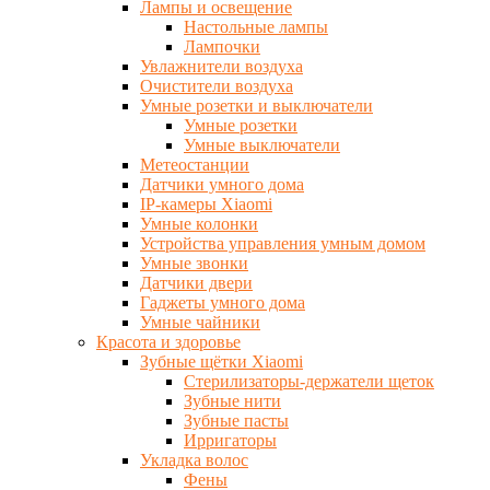
Лампы и освещение
Настольные лампы
Лампочки
Увлажнители воздуха
Очистители воздуха
Умные розетки и выключатели
Умные розетки
Умные выключатели
Метеостанции
Датчики умного дома
IP-камеры Xiaomi
Умные колонки
Устройства управления умным домом
Умные звонки
Датчики двери
Гаджеты умного дома
Умные чайники
Красота и здоровье
Зубные щётки Xiaomi
Стерилизаторы-держатели щеток
Зубные нити
Зубные пасты
Ирригаторы
Укладка волос
Фены