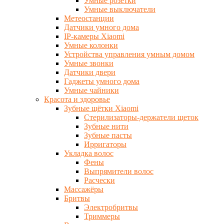
Умные розетки
Умные выключатели
Метеостанции
Датчики умного дома
IP-камеры Xiaomi
Умные колонки
Устройства управления умным домом
Умные звонки
Датчики двери
Гаджеты умного дома
Умные чайники
Красота и здоровье
Зубные щётки Xiaomi
Стерилизаторы-держатели щеток
Зубные нити
Зубные пасты
Ирригаторы
Укладка волос
Фены
Выпрямители волос
Расчески
Массажёры
Бритвы
Электробритвы
Триммеры