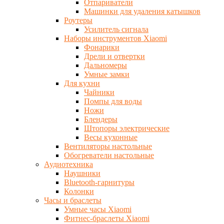
Отпариватели
Машинки для удаления катышков
Роутеры
Усилитель сигнала
Наборы инструментов Xiaomi
Фонарики
Дрели и отвертки
Дальномеры
Умные замки
Для кухни
Чайники
Помпы для воды
Ножи
Блендеры
Штопоры электрические
Весы кухонные
Вентиляторы настольные
Обогреватели настольные
Аудиотехника
Наушники
Bluetooth-гарнитуры
Колонки
Часы и браслеты
Умные часы Xiaomi
Фитнес-браслеты Xiaomi