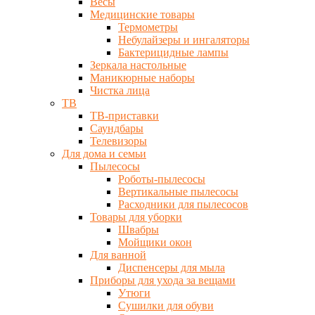
Весы
Медицинские товары
Термометры
Небулайзеры и ингаляторы
Бактерицидные лампы
Зеркала настольные
Маникюрные наборы
Чистка лица
ТВ
ТВ-приставки
Саундбары
Телевизоры
Для дома и семьи
Пылесосы
Роботы-пылесосы
Вертикальные пылесосы
Расходники для пылесосов
Товары для уборки
Швабры
Мойщики окон
Для ванной
Диспенсеры для мыла
Приборы для ухода за вещами
Утюги
Сушилки для обуви