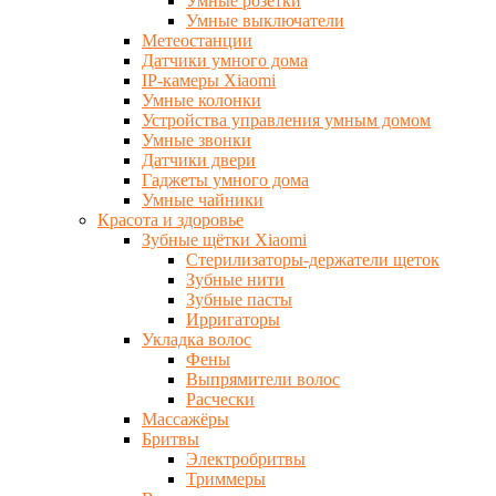
Умные розетки
Умные выключатели
Метеостанции
Датчики умного дома
IP-камеры Xiaomi
Умные колонки
Устройства управления умным домом
Умные звонки
Датчики двери
Гаджеты умного дома
Умные чайники
Красота и здоровье
Зубные щётки Xiaomi
Стерилизаторы-держатели щеток
Зубные нити
Зубные пасты
Ирригаторы
Укладка волос
Фены
Выпрямители волос
Расчески
Массажёры
Бритвы
Электробритвы
Триммеры