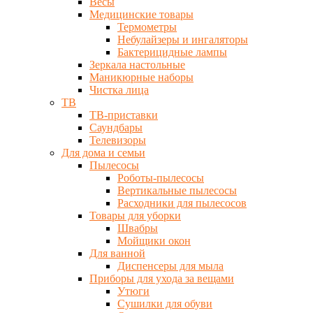
Весы
Медицинские товары
Термометры
Небулайзеры и ингаляторы
Бактерицидные лампы
Зеркала настольные
Маникюрные наборы
Чистка лица
ТВ
ТВ-приставки
Саундбары
Телевизоры
Для дома и семьи
Пылесосы
Роботы-пылесосы
Вертикальные пылесосы
Расходники для пылесосов
Товары для уборки
Швабры
Мойщики окон
Для ванной
Диспенсеры для мыла
Приборы для ухода за вещами
Утюги
Сушилки для обуви