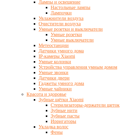
Лампы и освещение
Настольные лампы
Лампочки
Увлажнители воздуха
Очистители воздуха
Умные розетки и выключатели
Умные розетки
Умные выключатели
Метеостанции
Датчики умного дома
IP-камеры Xiaomi
Умные колонки
Устройства управления умным домом
Умные звонки
Датчики двери
Гаджеты умного дома
Умные чайники
Красота и здоровье
Зубные щётки Xiaomi
Стерилизаторы-держатели щеток
Зубные нити
Зубные пасты
Ирригаторы
Укладка волос
Фены