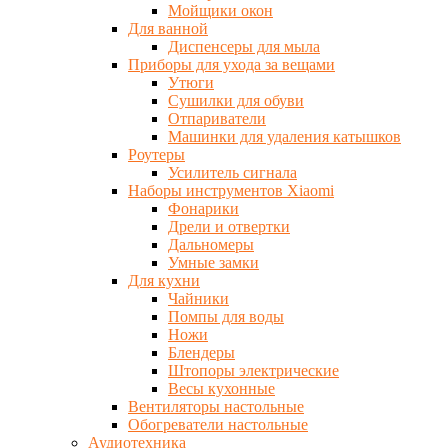
Мойщики окон
Для ванной
Диспенсеры для мыла
Приборы для ухода за вещами
Утюги
Сушилки для обуви
Отпариватели
Машинки для удаления катышков
Роутеры
Усилитель сигнала
Наборы инструментов Xiaomi
Фонарики
Дрели и отвертки
Дальномеры
Умные замки
Для кухни
Чайники
Помпы для воды
Ножи
Блендеры
Штопоры электрические
Весы кухонные
Вентиляторы настольные
Обогреватели настольные
Аудиотехника