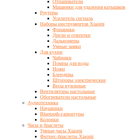
Отпариватели
Машинки для удаления катышков
Роутеры
Усилитель сигнала
Наборы инструментов Xiaomi
Фонарики
Дрели и отвертки
Дальномеры
Умные замки
Для кухни
Чайники
Помпы для воды
Ножи
Блендеры
Штопоры электрические
Весы кухонные
Вентиляторы настольные
Обогреватели настольные
Аудиотехника
Наушники
Bluetooth-гарнитуры
Колонки
Часы и браслеты
Умные часы Xiaomi
Фитнес-браслеты Xiaomi