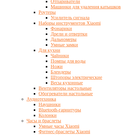
Отпариватели
Машинки для удаления катышков
Роутеры
Усилитель сигнала
Наборы инструментов Xiaomi
Фонарики
Дрели и отвертки
Дальномеры
Умные замки
Для кухни
Чайники
Помпы для воды
Ножи
Блендеры
Штопоры электрические
Весы кухонные
Вентиляторы настольные
Обогреватели настольные
Аудиотехника
Наушники
Bluetooth-гарнитуры
Колонки
Часы и браслеты
Умные часы Xiaomi
Фитнес-браслеты Xiaomi