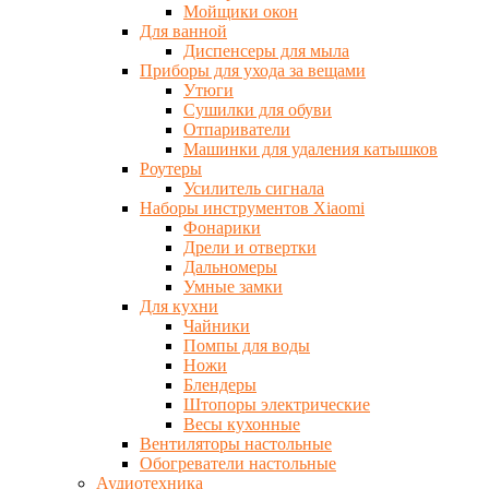
Мойщики окон
Для ванной
Диспенсеры для мыла
Приборы для ухода за вещами
Утюги
Сушилки для обуви
Отпариватели
Машинки для удаления катышков
Роутеры
Усилитель сигнала
Наборы инструментов Xiaomi
Фонарики
Дрели и отвертки
Дальномеры
Умные замки
Для кухни
Чайники
Помпы для воды
Ножи
Блендеры
Штопоры электрические
Весы кухонные
Вентиляторы настольные
Обогреватели настольные
Аудиотехника