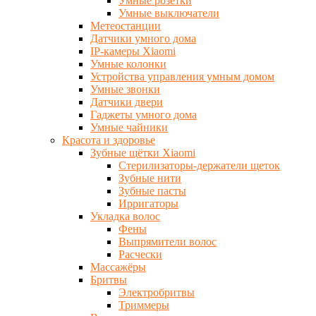
Умные розетки
Умные выключатели
Метеостанции
Датчики умного дома
IP-камеры Xiaomi
Умные колонки
Устройства управления умным домом
Умные звонки
Датчики двери
Гаджеты умного дома
Умные чайники
Красота и здоровье
Зубные щётки Xiaomi
Стерилизаторы-держатели щеток
Зубные нити
Зубные пасты
Ирригаторы
Укладка волос
Фены
Выпрямители волос
Расчески
Массажёры
Бритвы
Электробритвы
Триммеры