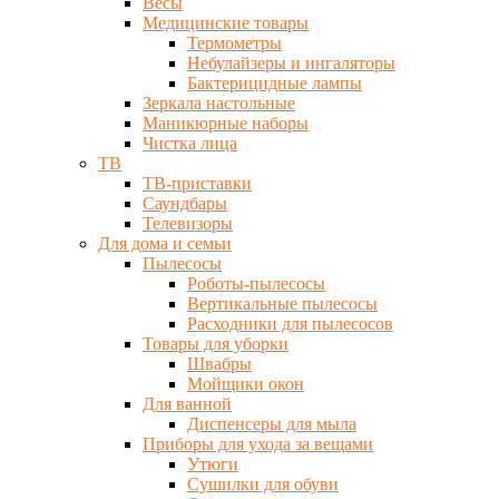
Весы
Медицинские товары
Термометры
Небулайзеры и ингаляторы
Бактерицидные лампы
Зеркала настольные
Маникюрные наборы
Чистка лица
ТВ
ТВ-приставки
Саундбары
Телевизоры
Для дома и семьи
Пылесосы
Роботы-пылесосы
Вертикальные пылесосы
Расходники для пылесосов
Товары для уборки
Швабры
Мойщики окон
Для ванной
Диспенсеры для мыла
Приборы для ухода за вещами
Утюги
Сушилки для обуви