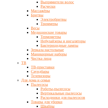
Выпрямители волос
Расчески
Массажёры
Бритвы
Электробритвы
Триммеры
Весы
Медицинские товары
Термометры
Небулайзеры и ингаляторы
Бактерицидные лампы
Зеркала настольные
Маникюрные наборы
Чистка лица
ТВ
ТВ-приставки
Саундбары
Телевизоры
Для дома и семьи
Пылесосы
Роботы-пылесосы
Вертикальные пылесосы
Расходники для пылесосов
Товары для уборки
Швабры