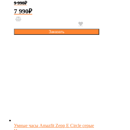
9 990
₽
7 990
₽
Заказать
Умные часы Amazfit Zepp E Circle серые