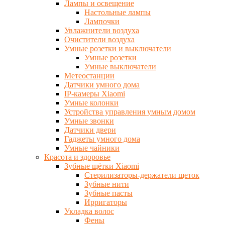
Лампы и освещение
Настольные лампы
Лампочки
Увлажнители воздуха
Очистители воздуха
Умные розетки и выключатели
Умные розетки
Умные выключатели
Метеостанции
Датчики умного дома
IP-камеры Xiaomi
Умные колонки
Устройства управления умным домом
Умные звонки
Датчики двери
Гаджеты умного дома
Умные чайники
Красота и здоровье
Зубные щётки Xiaomi
Стерилизаторы-держатели щеток
Зубные нити
Зубные пасты
Ирригаторы
Укладка волос
Фены