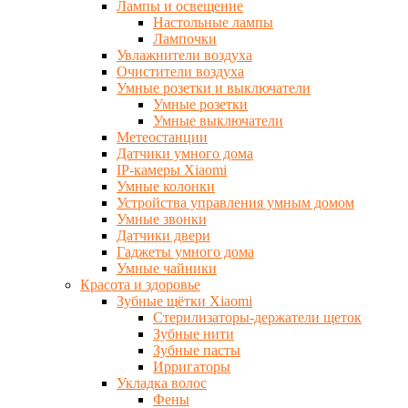
Лампы и освещение
Настольные лампы
Лампочки
Увлажнители воздуха
Очистители воздуха
Умные розетки и выключатели
Умные розетки
Умные выключатели
Метеостанции
Датчики умного дома
IP-камеры Xiaomi
Умные колонки
Устройства управления умным домом
Умные звонки
Датчики двери
Гаджеты умного дома
Умные чайники
Красота и здоровье
Зубные щётки Xiaomi
Стерилизаторы-держатели щеток
Зубные нити
Зубные пасты
Ирригаторы
Укладка волос
Фены