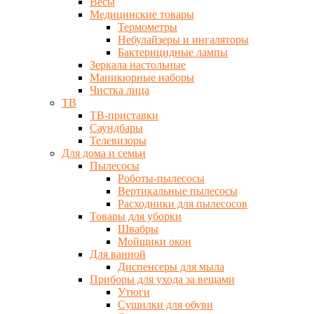
Весы
Медицинские товары
Термометры
Небулайзеры и ингаляторы
Бактерицидные лампы
Зеркала настольные
Маникюрные наборы
Чистка лица
ТВ
ТВ-приставки
Саундбары
Телевизоры
Для дома и семьи
Пылесосы
Роботы-пылесосы
Вертикальные пылесосы
Расходники для пылесосов
Товары для уборки
Швабры
Мойщики окон
Для ванной
Диспенсеры для мыла
Приборы для ухода за вещами
Утюги
Сушилки для обуви