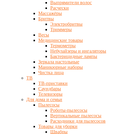
Выпрямители волос
Расчески
Массажёры
Бритвы
Электробритвы
Триммеры
Весы
Медицинские товары
Термометры
Небулайзеры и ингаляторы
Бактерицидные лампы
Зеркала настольные
Маникюрные наборы
Чистка лица
ТВ
ТВ-приставки
Саундбары
Телевизоры
Для дома и семьи
Пылесосы
Роботы-пылесосы
Вертикальные пылесосы
Расходники для пылесосов
Товары для уборки
Швабры