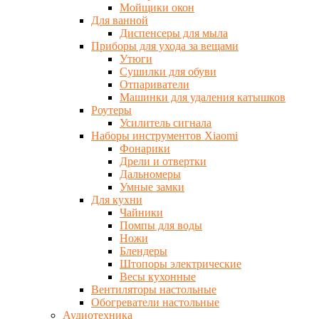
Мойщики окон
Для ванной
Диспенсеры для мыла
Приборы для ухода за вещами
Утюги
Сушилки для обуви
Отпариватели
Машинки для удаления катышков
Роутеры
Усилитель сигнала
Наборы инструментов Xiaomi
Фонарики
Дрели и отвертки
Дальномеры
Умные замки
Для кухни
Чайники
Помпы для воды
Ножи
Блендеры
Штопоры электрические
Весы кухонные
Вентиляторы настольные
Обогреватели настольные
Аудиотехника