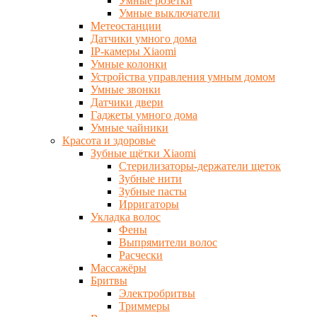
Умные розетки
Умные выключатели
Метеостанции
Датчики умного дома
IP-камеры Xiaomi
Умные колонки
Устройства управления умным домом
Умные звонки
Датчики двери
Гаджеты умного дома
Умные чайники
Красота и здоровье
Зубные щётки Xiaomi
Стерилизаторы-держатели щеток
Зубные нити
Зубные пасты
Ирригаторы
Укладка волос
Фены
Выпрямители волос
Расчески
Массажёры
Бритвы
Электробритвы
Триммеры