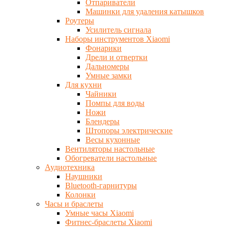
Отпариватели
Машинки для удаления катышков
Роутеры
Усилитель сигнала
Наборы инструментов Xiaomi
Фонарики
Дрели и отвертки
Дальномеры
Умные замки
Для кухни
Чайники
Помпы для воды
Ножи
Блендеры
Штопоры электрические
Весы кухонные
Вентиляторы настольные
Обогреватели настольные
Аудиотехника
Наушники
Bluetooth-гарнитуры
Колонки
Часы и браслеты
Умные часы Xiaomi
Фитнес-браслеты Xiaomi