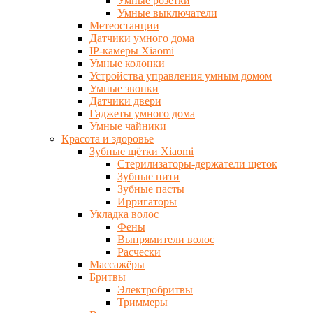
Умные розетки
Умные выключатели
Метеостанции
Датчики умного дома
IP-камеры Xiaomi
Умные колонки
Устройства управления умным домом
Умные звонки
Датчики двери
Гаджеты умного дома
Умные чайники
Красота и здоровье
Зубные щётки Xiaomi
Стерилизаторы-держатели щеток
Зубные нити
Зубные пасты
Ирригаторы
Укладка волос
Фены
Выпрямители волос
Расчески
Массажёры
Бритвы
Электробритвы
Триммеры