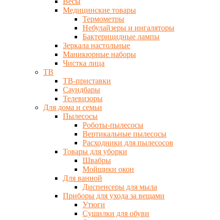
Весы
Медицинские товары
Термометры
Небулайзеры и ингаляторы
Бактерицидные лампы
Зеркала настольные
Маникюрные наборы
Чистка лица
ТВ
ТВ-приставки
Саундбары
Телевизоры
Для дома и семьи
Пылесосы
Роботы-пылесосы
Вертикальные пылесосы
Расходники для пылесосов
Товары для уборки
Швабры
Мойщики окон
Для ванной
Диспенсеры для мыла
Приборы для ухода за вещами
Утюги
Сушилки для обуви