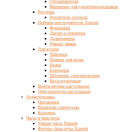
Отпариватели
Машинки для удаления катышков
Роутеры
Усилитель сигнала
Наборы инструментов Xiaomi
Фонарики
Дрели и отвертки
Дальномеры
Умные замки
Для кухни
Чайники
Помпы для воды
Ножи
Блендеры
Штопоры электрические
Весы кухонные
Вентиляторы настольные
Обогреватели настольные
Аудиотехника
Наушники
Bluetooth-гарнитуры
Колонки
Часы и браслеты
Умные часы Xiaomi
Фитнес-браслеты Xiaomi