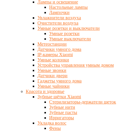
Лампы и освещение
Настольные лампы
Лампочки
Увлажнители воздуха
Очистители воздуха
Умные розетки и выключатели
Умные розетки
Умные выключатели
Метеостанции
Датчики умного дома
IP-камеры Xiaomi
Умные колонки
Устройства управления умным домом
Умные звонки
Датчики двери
Гаджеты умного дома
Умные чайники
Красота и здоровье
Зубные щётки Xiaomi
Стерилизаторы-держатели щеток
Зубные нити
Зубные пасты
Ирригаторы
Укладка волос
Фены