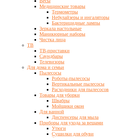
Весы
Медицинские товары
Термометры
Небулайзеры и ингаляторы
Бактерицидные лампы
Зеркала настольные
Маникюрные наборы
Чистка лица
ТВ
ТВ-приставки
Саундбары
Телевизоры
Для дома и семьи
Пылесосы
Роботы-пылесосы
Вертикальные пылесосы
Расходники для пылесосов
Товары для уборки
Швабры
Мойщики окон
Для ванной
Диспенсеры для мыла
Приборы для ухода за вещами
Утюги
Сушилки для обуви