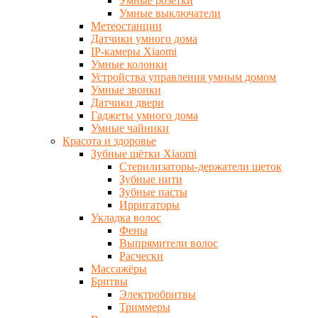
Умные розетки
Умные выключатели
Метеостанции
Датчики умного дома
IP-камеры Xiaomi
Умные колонки
Устройства управления умным домом
Умные звонки
Датчики двери
Гаджеты умного дома
Умные чайники
Красота и здоровье
Зубные щётки Xiaomi
Стерилизаторы-держатели щеток
Зубные нити
Зубные пасты
Ирригаторы
Укладка волос
Фены
Выпрямители волос
Расчески
Массажёры
Бритвы
Электробритвы
Триммеры