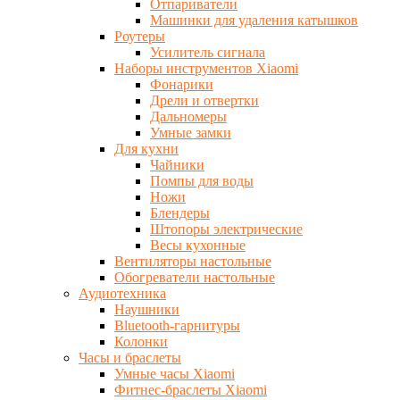
Отпариватели
Машинки для удаления катышков
Роутеры
Усилитель сигнала
Наборы инструментов Xiaomi
Фонарики
Дрели и отвертки
Дальномеры
Умные замки
Для кухни
Чайники
Помпы для воды
Ножи
Блендеры
Штопоры электрические
Весы кухонные
Вентиляторы настольные
Обогреватели настольные
Аудиотехника
Наушники
Bluetooth-гарнитуры
Колонки
Часы и браслеты
Умные часы Xiaomi
Фитнес-браслеты Xiaomi