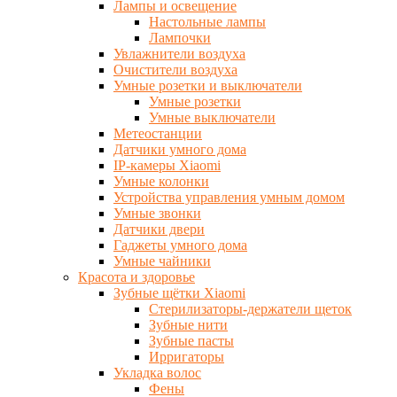
Лампы и освещение
Настольные лампы
Лампочки
Увлажнители воздуха
Очистители воздуха
Умные розетки и выключатели
Умные розетки
Умные выключатели
Метеостанции
Датчики умного дома
IP-камеры Xiaomi
Умные колонки
Устройства управления умным домом
Умные звонки
Датчики двери
Гаджеты умного дома
Умные чайники
Красота и здоровье
Зубные щётки Xiaomi
Стерилизаторы-держатели щеток
Зубные нити
Зубные пасты
Ирригаторы
Укладка волос
Фены