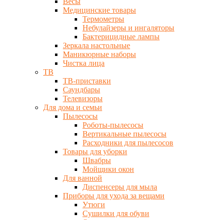
Весы
Медицинские товары
Термометры
Небулайзеры и ингаляторы
Бактерицидные лампы
Зеркала настольные
Маникюрные наборы
Чистка лица
ТВ
ТВ-приставки
Саундбары
Телевизоры
Для дома и семьи
Пылесосы
Роботы-пылесосы
Вертикальные пылесосы
Расходники для пылесосов
Товары для уборки
Швабры
Мойщики окон
Для ванной
Диспенсеры для мыла
Приборы для ухода за вещами
Утюги
Сушилки для обуви