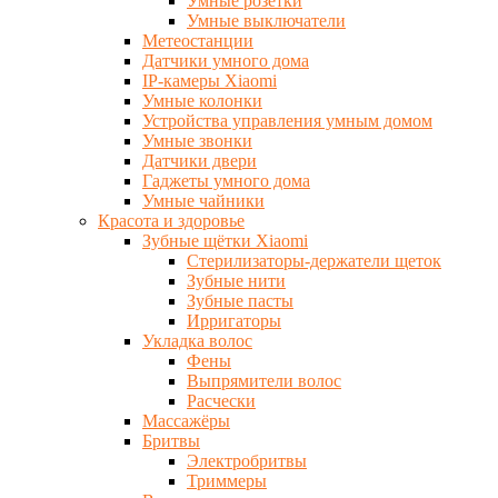
Умные розетки
Умные выключатели
Метеостанции
Датчики умного дома
IP-камеры Xiaomi
Умные колонки
Устройства управления умным домом
Умные звонки
Датчики двери
Гаджеты умного дома
Умные чайники
Красота и здоровье
Зубные щётки Xiaomi
Стерилизаторы-держатели щеток
Зубные нити
Зубные пасты
Ирригаторы
Укладка волос
Фены
Выпрямители волос
Расчески
Массажёры
Бритвы
Электробритвы
Триммеры