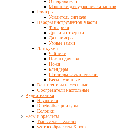
Отпариватели
Машинки для удаления катышков
Роутеры
Усилитель сигнала
Наборы инструментов Xiaomi
Фонарики
Дрели и отвертки
Дальномеры
Умные замки
Для кухни
Чайники
Помпы для воды
Ножи
Блендеры
Штопоры электрические
Весы кухонные
Вентиляторы настольные
Обогреватели настольные
Аудиотехника
Наушники
Bluetooth-гарнитуры
Колонки
Часы и браслеты
Умные часы Xiaomi
Фитнес-браслеты Xiaomi