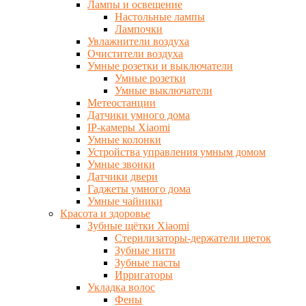
Лампы и освещение
Настольные лампы
Лампочки
Увлажнители воздуха
Очистители воздуха
Умные розетки и выключатели
Умные розетки
Умные выключатели
Метеостанции
Датчики умного дома
IP-камеры Xiaomi
Умные колонки
Устройства управления умным домом
Умные звонки
Датчики двери
Гаджеты умного дома
Умные чайники
Красота и здоровье
Зубные щётки Xiaomi
Стерилизаторы-держатели щеток
Зубные нити
Зубные пасты
Ирригаторы
Укладка волос
Фены