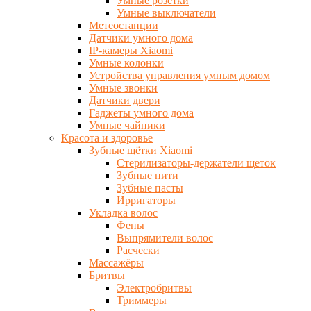
Умные розетки
Умные выключатели
Метеостанции
Датчики умного дома
IP-камеры Xiaomi
Умные колонки
Устройства управления умным домом
Умные звонки
Датчики двери
Гаджеты умного дома
Умные чайники
Красота и здоровье
Зубные щётки Xiaomi
Стерилизаторы-держатели щеток
Зубные нити
Зубные пасты
Ирригаторы
Укладка волос
Фены
Выпрямители волос
Расчески
Массажёры
Бритвы
Электробритвы
Триммеры