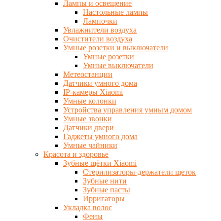
Лампы и освещение
Настольные лампы
Лампочки
Увлажнители воздуха
Очистители воздуха
Умные розетки и выключатели
Умные розетки
Умные выключатели
Метеостанции
Датчики умного дома
IP-камеры Xiaomi
Умные колонки
Устройства управления умным домом
Умные звонки
Датчики двери
Гаджеты умного дома
Умные чайники
Красота и здоровье
Зубные щётки Xiaomi
Стерилизаторы-держатели щеток
Зубные нити
Зубные пасты
Ирригаторы
Укладка волос
Фены