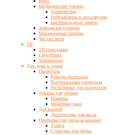
Весы
Медицинские товары
Термометры
Небулайзеры и ингаляторы
Бактерицидные лампы
Зеркала настольные
Маникюрные наборы
Чистка лица
ТВ
ТВ-приставки
Саундбары
Телевизоры
Для дома и семьи
Пылесосы
Роботы-пылесосы
Вертикальные пылесосы
Расходники для пылесосов
Товары для уборки
Швабры
Мойщики окон
Для ванной
Диспенсеры для мыла
Приборы для ухода за вещами
Утюги
Сушилки для обуви