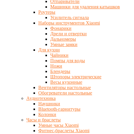
Отпариватели
Машинки для удаления катышков
Роутеры
Усилитель сигнала
Наборы инструментов Xiaomi
Фонарики
Дрели и отвертки
Дальномеры
Умные замки
Для кухни
Чайники
Помпы для воды
Ножи
Блендеры
Штопоры электрические
Весы кухонные
Вентиляторы настольные
Обогреватели настольные
Аудиотехника
Наушники
Bluetooth-гарнитуры
Колонки
Часы и браслеты
Умные часы Xiaomi
Фитнес-браслеты Xiaomi