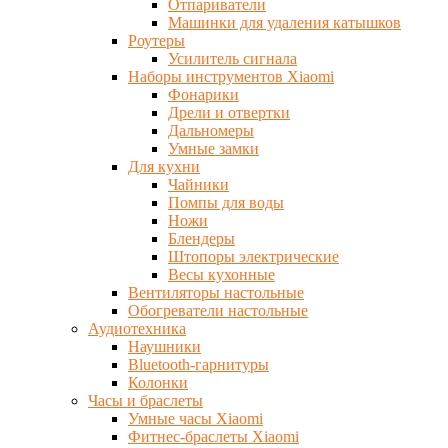
Отпариватели
Машинки для удаления катышков
Роутеры
Усилитель сигнала
Наборы инструментов Xiaomi
Фонарики
Дрели и отвертки
Дальномеры
Умные замки
Для кухни
Чайники
Помпы для воды
Ножи
Блендеры
Штопоры электрические
Весы кухонные
Вентиляторы настольные
Обогреватели настольные
Аудиотехника
Наушники
Bluetooth-гарнитуры
Колонки
Часы и браслеты
Умные часы Xiaomi
Фитнес-браслеты Xiaomi