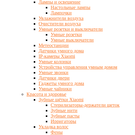
Лампы и освещение
Настольные лампы
Лампочки
Увлажнители воздуха
Очистители воздуха
Умные розетки и выключатели
Умные розетки
Умные выключатели
Метеостанции
Датчики умного дома
IP-камеры Xiaomi
Умные колонки
Устройства управления умным домом
Умные звонки
Датчики двери
Гаджеты умного дома
Умные чайники
Красота и здоровье
Зубные щётки Xiaomi
Стерилизаторы-держатели щеток
Зубные нити
Зубные пасты
Ирригаторы
Укладка волос
Фены