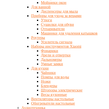
Мойщики окон
Для ванной
Диспенсеры для мыла
Приборы для ухода за вещами
Утюги
Сушилки для обуви
Отпариватели
Машинки для удаления катышков
Роутеры
Усилитель сигнала
Наборы инструментов Xiaomi
Фонарики
Дрели и отвертки
Дальномеры
Умные замки
Для кухни
Чайники
Помпы для воды
Ножи
Блендеры
Штопоры электрические
Весы кухонные
Вентиляторы настольные
Обогреватели настольные
Аудиотехника