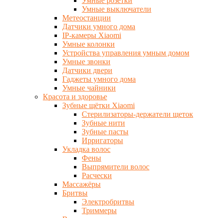
Умные розетки
Умные выключатели
Метеостанции
Датчики умного дома
IP-камеры Xiaomi
Умные колонки
Устройства управления умным домом
Умные звонки
Датчики двери
Гаджеты умного дома
Умные чайники
Красота и здоровье
Зубные щётки Xiaomi
Стерилизаторы-держатели щеток
Зубные нити
Зубные пасты
Ирригаторы
Укладка волос
Фены
Выпрямители волос
Расчески
Массажёры
Бритвы
Электробритвы
Триммеры