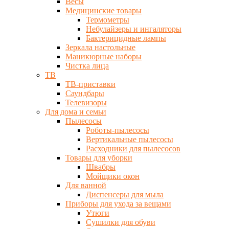
Весы
Медицинские товары
Термометры
Небулайзеры и ингаляторы
Бактерицидные лампы
Зеркала настольные
Маникюрные наборы
Чистка лица
ТВ
ТВ-приставки
Саундбары
Телевизоры
Для дома и семьи
Пылесосы
Роботы-пылесосы
Вертикальные пылесосы
Расходники для пылесосов
Товары для уборки
Швабры
Мойщики окон
Для ванной
Диспенсеры для мыла
Приборы для ухода за вещами
Утюги
Сушилки для обуви