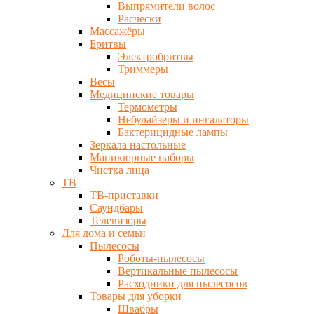
Выпрямители волос
Расчески
Массажёры
Бритвы
Электробритвы
Триммеры
Весы
Медицинские товары
Термометры
Небулайзеры и ингаляторы
Бактерицидные лампы
Зеркала настольные
Маникюрные наборы
Чистка лица
ТВ
ТВ-приставки
Саундбары
Телевизоры
Для дома и семьи
Пылесосы
Роботы-пылесосы
Вертикальные пылесосы
Расходники для пылесосов
Товары для уборки
Швабры