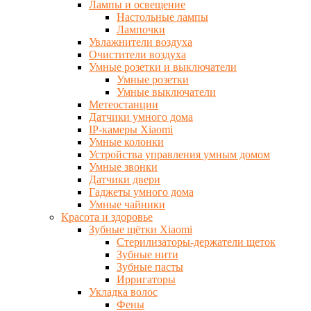
Лампы и освещение
Настольные лампы
Лампочки
Увлажнители воздуха
Очистители воздуха
Умные розетки и выключатели
Умные розетки
Умные выключатели
Метеостанции
Датчики умного дома
IP-камеры Xiaomi
Умные колонки
Устройства управления умным домом
Умные звонки
Датчики двери
Гаджеты умного дома
Умные чайники
Красота и здоровье
Зубные щётки Xiaomi
Стерилизаторы-держатели щеток
Зубные нити
Зубные пасты
Ирригаторы
Укладка волос
Фены