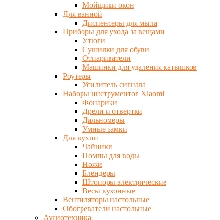
Мойщики окон
Для ванной
Диспенсеры для мыла
Приборы для ухода за вещами
Утюги
Сушилки для обуви
Отпариватели
Машинки для удаления катышков
Роутеры
Усилитель сигнала
Наборы инструментов Xiaomi
Фонарики
Дрели и отвертки
Дальномеры
Умные замки
Для кухни
Чайники
Помпы для воды
Ножи
Блендеры
Штопоры электрические
Весы кухонные
Вентиляторы настольные
Обогреватели настольные
Аудиотехника