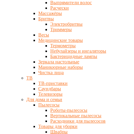
Выпрямители волос
Расчески
Массажёры
Бритвы
Электробритвы
Триммеры
Весы
Медицинские товары
Термометры
Небулайзеры и ингаляторы
Бактерицидные лампы
Зеркала настольные
Маникюрные наборы
Чистка лица
ТВ
ТВ-приставки
Саундбары
Телевизоры
Для дома и семьи
Пылесосы
Роботы-пылесосы
Вертикальные пылесосы
Расходники для пылесосов
Товары для уборки
Швабры