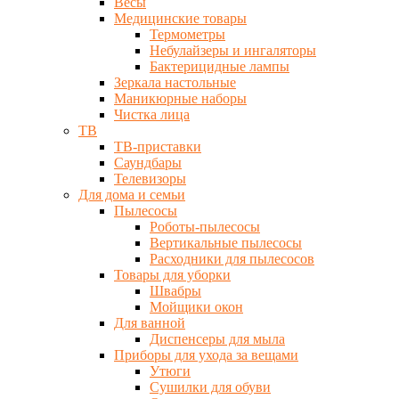
Весы
Медицинские товары
Термометры
Небулайзеры и ингаляторы
Бактерицидные лампы
Зеркала настольные
Маникюрные наборы
Чистка лица
ТВ
ТВ-приставки
Саундбары
Телевизоры
Для дома и семьи
Пылесосы
Роботы-пылесосы
Вертикальные пылесосы
Расходники для пылесосов
Товары для уборки
Швабры
Мойщики окон
Для ванной
Диспенсеры для мыла
Приборы для ухода за вещами
Утюги
Сушилки для обуви