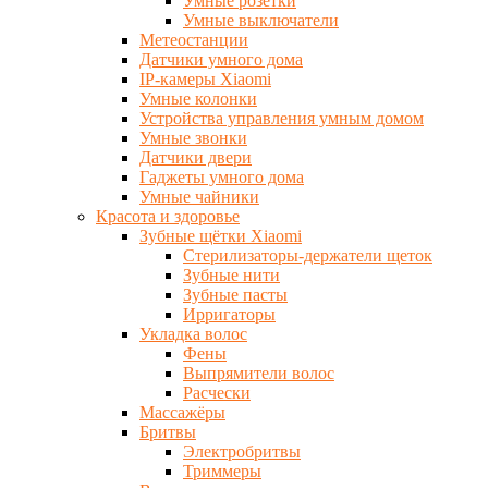
Умные розетки
Умные выключатели
Метеостанции
Датчики умного дома
IP-камеры Xiaomi
Умные колонки
Устройства управления умным домом
Умные звонки
Датчики двери
Гаджеты умного дома
Умные чайники
Красота и здоровье
Зубные щётки Xiaomi
Стерилизаторы-держатели щеток
Зубные нити
Зубные пасты
Ирригаторы
Укладка волос
Фены
Выпрямители волос
Расчески
Массажёры
Бритвы
Электробритвы
Триммеры