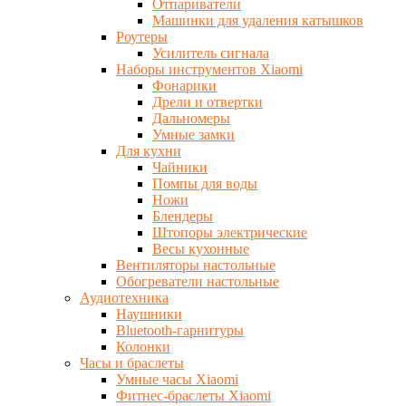
Отпариватели
Машинки для удаления катышков
Роутеры
Усилитель сигнала
Наборы инструментов Xiaomi
Фонарики
Дрели и отвертки
Дальномеры
Умные замки
Для кухни
Чайники
Помпы для воды
Ножи
Блендеры
Штопоры электрические
Весы кухонные
Вентиляторы настольные
Обогреватели настольные
Аудиотехника
Наушники
Bluetooth-гарнитуры
Колонки
Часы и браслеты
Умные часы Xiaomi
Фитнес-браслеты Xiaomi