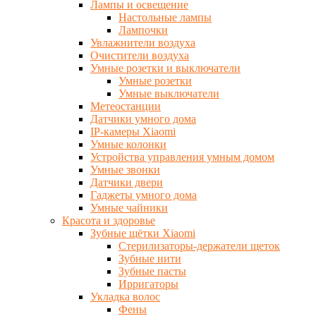
Лампы и освещение
Настольные лампы
Лампочки
Увлажнители воздуха
Очистители воздуха
Умные розетки и выключатели
Умные розетки
Умные выключатели
Метеостанции
Датчики умного дома
IP-камеры Xiaomi
Умные колонки
Устройства управления умным домом
Умные звонки
Датчики двери
Гаджеты умного дома
Умные чайники
Красота и здоровье
Зубные щётки Xiaomi
Стерилизаторы-держатели щеток
Зубные нити
Зубные пасты
Ирригаторы
Укладка волос
Фены