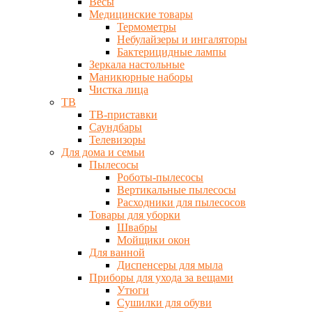
Весы
Медицинские товары
Термометры
Небулайзеры и ингаляторы
Бактерицидные лампы
Зеркала настольные
Маникюрные наборы
Чистка лица
ТВ
ТВ-приставки
Саундбары
Телевизоры
Для дома и семьи
Пылесосы
Роботы-пылесосы
Вертикальные пылесосы
Расходники для пылесосов
Товары для уборки
Швабры
Мойщики окон
Для ванной
Диспенсеры для мыла
Приборы для ухода за вещами
Утюги
Сушилки для обуви