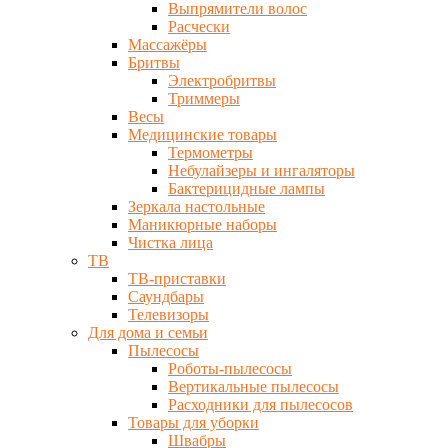
Выпрямители волос
Расчески
Массажёры
Бритвы
Электробритвы
Триммеры
Весы
Медицинские товары
Термометры
Небулайзеры и ингаляторы
Бактерицидные лампы
Зеркала настольные
Маникюрные наборы
Чистка лица
ТВ
ТВ-приставки
Саундбары
Телевизоры
Для дома и семьи
Пылесосы
Роботы-пылесосы
Вертикальные пылесосы
Расходники для пылесосов
Товары для уборки
Швабры