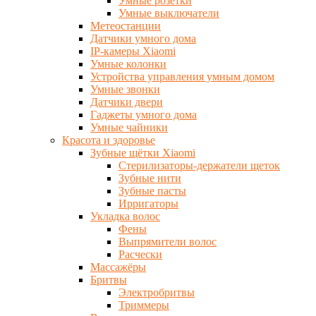
Умные розетки
Умные выключатели
Метеостанции
Датчики умного дома
IP-камеры Xiaomi
Умные колонки
Устройства управления умным домом
Умные звонки
Датчики двери
Гаджеты умного дома
Умные чайники
Красота и здоровье
Зубные щётки Xiaomi
Стерилизаторы-держатели щеток
Зубные нити
Зубные пасты
Ирригаторы
Укладка волос
Фены
Выпрямители волос
Расчески
Массажёры
Бритвы
Электробритвы
Триммеры