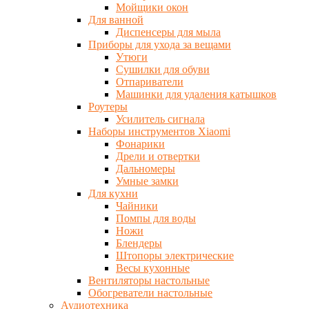
Мойщики окон
Для ванной
Диспенсеры для мыла
Приборы для ухода за вещами
Утюги
Сушилки для обуви
Отпариватели
Машинки для удаления катышков
Роутеры
Усилитель сигнала
Наборы инструментов Xiaomi
Фонарики
Дрели и отвертки
Дальномеры
Умные замки
Для кухни
Чайники
Помпы для воды
Ножи
Блендеры
Штопоры электрические
Весы кухонные
Вентиляторы настольные
Обогреватели настольные
Аудиотехника