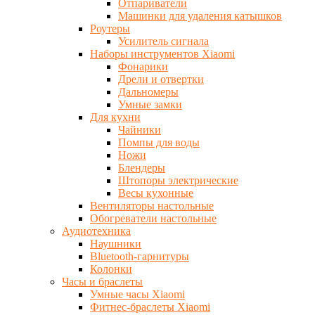
Отпариватели
Машинки для удаления катышков
Роутеры
Усилитель сигнала
Наборы инструментов Xiaomi
Фонарики
Дрели и отвертки
Дальномеры
Умные замки
Для кухни
Чайники
Помпы для воды
Ножи
Блендеры
Штопоры электрические
Весы кухонные
Вентиляторы настольные
Обогреватели настольные
Аудиотехника
Наушники
Bluetooth-гарнитуры
Колонки
Часы и браслеты
Умные часы Xiaomi
Фитнес-браслеты Xiaomi