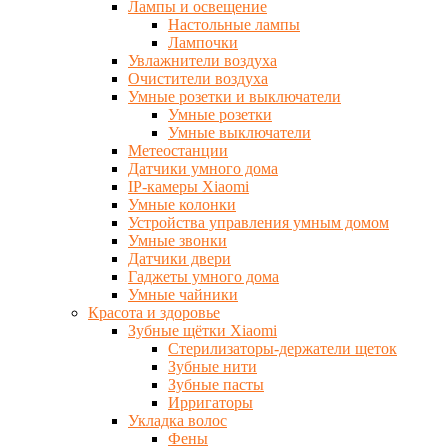
Лампы и освещение
Настольные лампы
Лампочки
Увлажнители воздуха
Очистители воздуха
Умные розетки и выключатели
Умные розетки
Умные выключатели
Метеостанции
Датчики умного дома
IP-камеры Xiaomi
Умные колонки
Устройства управления умным домом
Умные звонки
Датчики двери
Гаджеты умного дома
Умные чайники
Красота и здоровье
Зубные щётки Xiaomi
Стерилизаторы-держатели щеток
Зубные нити
Зубные пасты
Ирригаторы
Укладка волос
Фены