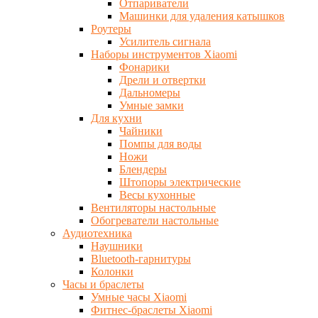
Отпариватели
Машинки для удаления катышков
Роутеры
Усилитель сигнала
Наборы инструментов Xiaomi
Фонарики
Дрели и отвертки
Дальномеры
Умные замки
Для кухни
Чайники
Помпы для воды
Ножи
Блендеры
Штопоры электрические
Весы кухонные
Вентиляторы настольные
Обогреватели настольные
Аудиотехника
Наушники
Bluetooth-гарнитуры
Колонки
Часы и браслеты
Умные часы Xiaomi
Фитнес-браслеты Xiaomi