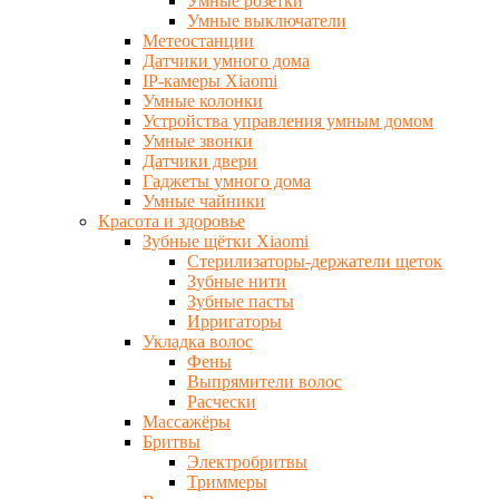
Умные розетки
Умные выключатели
Метеостанции
Датчики умного дома
IP-камеры Xiaomi
Умные колонки
Устройства управления умным домом
Умные звонки
Датчики двери
Гаджеты умного дома
Умные чайники
Красота и здоровье
Зубные щётки Xiaomi
Стерилизаторы-держатели щеток
Зубные нити
Зубные пасты
Ирригаторы
Укладка волос
Фены
Выпрямители волос
Расчески
Массажёры
Бритвы
Электробритвы
Триммеры