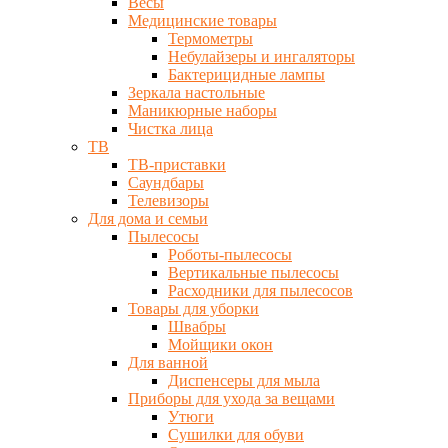
Весы
Медицинские товары
Термометры
Небулайзеры и ингаляторы
Бактерицидные лампы
Зеркала настольные
Маникюрные наборы
Чистка лица
ТВ
ТВ-приставки
Саундбары
Телевизоры
Для дома и семьи
Пылесосы
Роботы-пылесосы
Вертикальные пылесосы
Расходники для пылесосов
Товары для уборки
Швабры
Мойщики окон
Для ванной
Диспенсеры для мыла
Приборы для ухода за вещами
Утюги
Сушилки для обуви