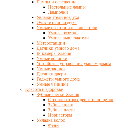
Лампы и освещение
Настольные лампы
Лампочки
Увлажнители воздуха
Очистители воздуха
Умные розетки и выключатели
Умные розетки
Умные выключатели
Метеостанции
Датчики умного дома
IP-камеры Xiaomi
Умные колонки
Устройства управления умным домом
Умные звонки
Датчики двери
Гаджеты умного дома
Умные чайники
Красота и здоровье
Зубные щётки Xiaomi
Стерилизаторы-держатели щеток
Зубные нити
Зубные пасты
Ирригаторы
Укладка волос
Фены