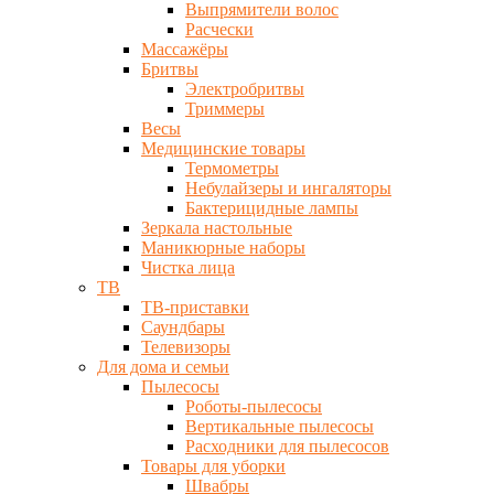
Выпрямители волос
Расчески
Массажёры
Бритвы
Электробритвы
Триммеры
Весы
Медицинские товары
Термометры
Небулайзеры и ингаляторы
Бактерицидные лампы
Зеркала настольные
Маникюрные наборы
Чистка лица
ТВ
ТВ-приставки
Саундбары
Телевизоры
Для дома и семьи
Пылесосы
Роботы-пылесосы
Вертикальные пылесосы
Расходники для пылесосов
Товары для уборки
Швабры