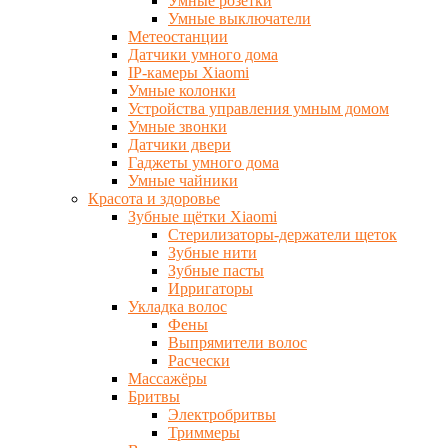
Умные розетки
Умные выключатели
Метеостанции
Датчики умного дома
IP-камеры Xiaomi
Умные колонки
Устройства управления умным домом
Умные звонки
Датчики двери
Гаджеты умного дома
Умные чайники
Красота и здоровье
Зубные щётки Xiaomi
Стерилизаторы-держатели щеток
Зубные нити
Зубные пасты
Ирригаторы
Укладка волос
Фены
Выпрямители волос
Расчески
Массажёры
Бритвы
Электробритвы
Триммеры