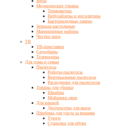
Весы
Медицинские товары
Термометры
Небулайзеры и ингаляторы
Бактерицидные лампы
Зеркала настольные
Маникюрные наборы
Чистка лица
ТВ
ТВ-приставки
Саундбары
Телевизоры
Для дома и семьи
Пылесосы
Роботы-пылесосы
Вертикальные пылесосы
Расходники для пылесосов
Товары для уборки
Швабры
Мойщики окон
Для ванной
Диспенсеры для мыла
Приборы для ухода за вещами
Утюги
Сушилки для обуви