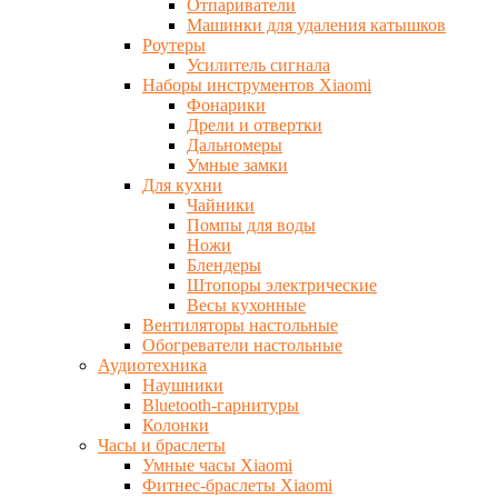
Отпариватели
Машинки для удаления катышков
Роутеры
Усилитель сигнала
Наборы инструментов Xiaomi
Фонарики
Дрели и отвертки
Дальномеры
Умные замки
Для кухни
Чайники
Помпы для воды
Ножи
Блендеры
Штопоры электрические
Весы кухонные
Вентиляторы настольные
Обогреватели настольные
Аудиотехника
Наушники
Bluetooth-гарнитуры
Колонки
Часы и браслеты
Умные часы Xiaomi
Фитнес-браслеты Xiaomi