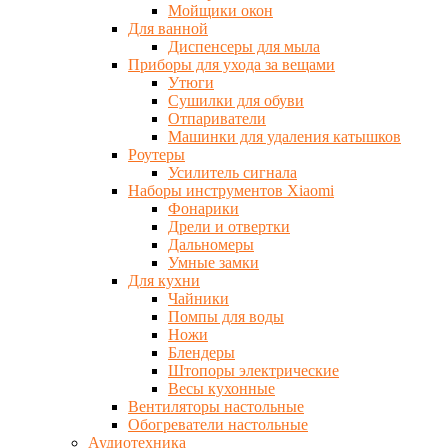
Мойщики окон
Для ванной
Диспенсеры для мыла
Приборы для ухода за вещами
Утюги
Сушилки для обуви
Отпариватели
Машинки для удаления катышков
Роутеры
Усилитель сигнала
Наборы инструментов Xiaomi
Фонарики
Дрели и отвертки
Дальномеры
Умные замки
Для кухни
Чайники
Помпы для воды
Ножи
Блендеры
Штопоры электрические
Весы кухонные
Вентиляторы настольные
Обогреватели настольные
Аудиотехника