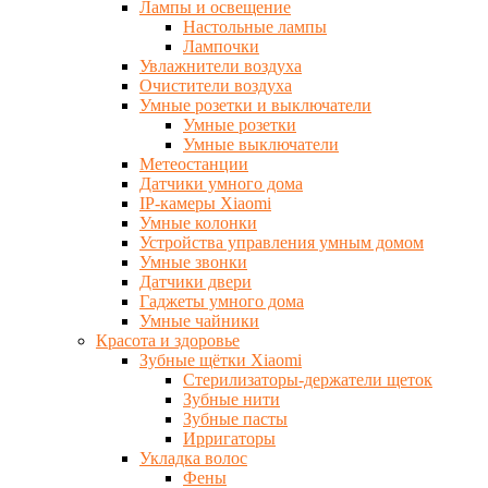
Лампы и освещение
Настольные лампы
Лампочки
Увлажнители воздуха
Очистители воздуха
Умные розетки и выключатели
Умные розетки
Умные выключатели
Метеостанции
Датчики умного дома
IP-камеры Xiaomi
Умные колонки
Устройства управления умным домом
Умные звонки
Датчики двери
Гаджеты умного дома
Умные чайники
Красота и здоровье
Зубные щётки Xiaomi
Стерилизаторы-держатели щеток
Зубные нити
Зубные пасты
Ирригаторы
Укладка волос
Фены