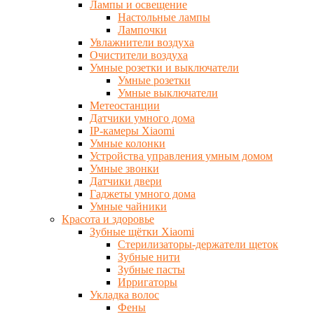
Лампы и освещение
Настольные лампы
Лампочки
Увлажнители воздуха
Очистители воздуха
Умные розетки и выключатели
Умные розетки
Умные выключатели
Метеостанции
Датчики умного дома
IP-камеры Xiaomi
Умные колонки
Устройства управления умным домом
Умные звонки
Датчики двери
Гаджеты умного дома
Умные чайники
Красота и здоровье
Зубные щётки Xiaomi
Стерилизаторы-держатели щеток
Зубные нити
Зубные пасты
Ирригаторы
Укладка волос
Фены