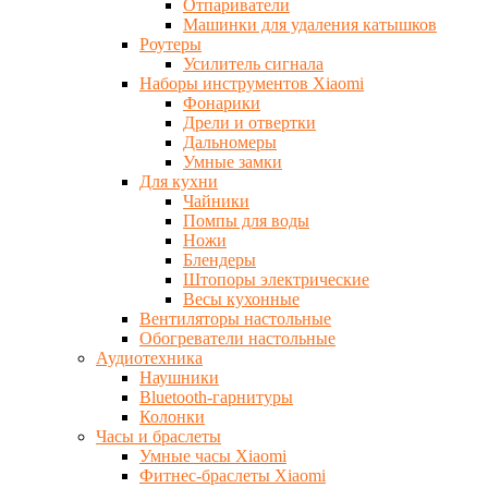
Отпариватели
Машинки для удаления катышков
Роутеры
Усилитель сигнала
Наборы инструментов Xiaomi
Фонарики
Дрели и отвертки
Дальномеры
Умные замки
Для кухни
Чайники
Помпы для воды
Ножи
Блендеры
Штопоры электрические
Весы кухонные
Вентиляторы настольные
Обогреватели настольные
Аудиотехника
Наушники
Bluetooth-гарнитуры
Колонки
Часы и браслеты
Умные часы Xiaomi
Фитнес-браслеты Xiaomi