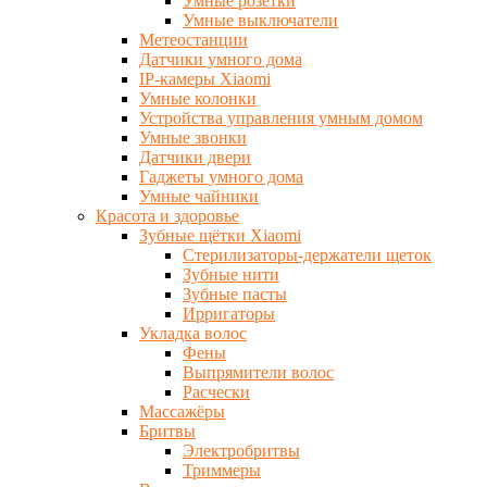
Умные розетки
Умные выключатели
Метеостанции
Датчики умного дома
IP-камеры Xiaomi
Умные колонки
Устройства управления умным домом
Умные звонки
Датчики двери
Гаджеты умного дома
Умные чайники
Красота и здоровье
Зубные щётки Xiaomi
Стерилизаторы-держатели щеток
Зубные нити
Зубные пасты
Ирригаторы
Укладка волос
Фены
Выпрямители волос
Расчески
Массажёры
Бритвы
Электробритвы
Триммеры