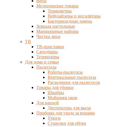
Весы
Медицинские товары
Термометры
Небулайзеры и ингаляторы
Бактерицидные лампы
Зеркала настольные
Маникюрные наборы
Чистка лица
ТВ
ТВ-приставки
Саундбары
Телевизоры
Для дома и семьи
Пылесосы
Роботы-пылесосы
Вертикальные пылесосы
Расходники для пылесосов
Товары для уборки
Швабры
Мойщики окон
Для ванной
Диспенсеры для мыла
Приборы для ухода за вещами
Утюги
Сушилки для обуви