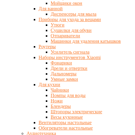
Мойщики окон
Для ванной
Диспенсеры для мыла
Приборы для ухода за вещами
Утюги
Сушилки для обуви
Отпариватели
Машинки для удаления катышков
Роутеры
Усилитель сигнала
Наборы инструментов Xiaomi
Фонарики
Дрели и отвертки
Дальномеры
Умные замки
Для кухни
Чайники
Помпы для воды
Ножи
Блендеры
Штопоры электрические
Весы кухонные
Вентиляторы настольные
Обогреватели настольные
Аудиотехника