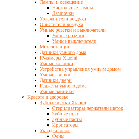
Лампы и освещение
Настольные лампы
Лампочки
Увлажнители воздуха
Очистители воздуха
Умные розетки и выключатели
Умные розетки
Умные выключатели
Метеостанции
Датчики умного дома
IP-камеры Xiaomi
Умные колонки
Устройства управления умным домом
Умные звонки
Датчики двери
Гаджеты умного дома
Умные чайники
Красота и здоровье
Зубные щётки Xiaomi
Стерилизаторы-держатели щеток
Зубные нити
Зубные пасты
Ирригаторы
Укладка волос
Фены