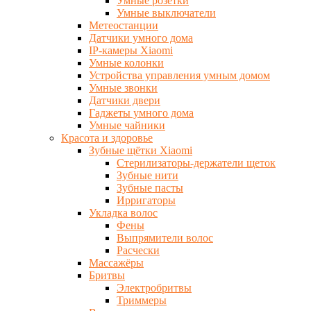
Умные розетки
Умные выключатели
Метеостанции
Датчики умного дома
IP-камеры Xiaomi
Умные колонки
Устройства управления умным домом
Умные звонки
Датчики двери
Гаджеты умного дома
Умные чайники
Красота и здоровье
Зубные щётки Xiaomi
Стерилизаторы-держатели щеток
Зубные нити
Зубные пасты
Ирригаторы
Укладка волос
Фены
Выпрямители волос
Расчески
Массажёры
Бритвы
Электробритвы
Триммеры