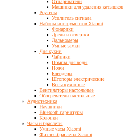
Отпариватели
Машинки для удаления катышков
Роутеры
Усилитель сигнала
Наборы инструментов Xiaomi
Фонарики
Дрели и отвертки
Дальномеры
Умные замки
Для кухни
Чайники
Помпы для воды
Ножи
Блендеры
Штопоры электрические
Весы кухонные
Вентиляторы настольные
Обогреватели настольные
Аудиотехника
Наушники
Bluetooth-гарнитуры
Колонки
Часы и браслеты
Умные часы Xiaomi
Фитнес-браслеты Xiaomi