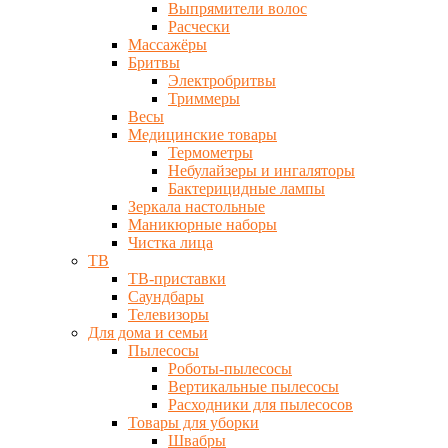
Выпрямители волос
Расчески
Массажёры
Бритвы
Электробритвы
Триммеры
Весы
Медицинские товары
Термометры
Небулайзеры и ингаляторы
Бактерицидные лампы
Зеркала настольные
Маникюрные наборы
Чистка лица
ТВ
ТВ-приставки
Саундбары
Телевизоры
Для дома и семьи
Пылесосы
Роботы-пылесосы
Вертикальные пылесосы
Расходники для пылесосов
Товары для уборки
Швабры