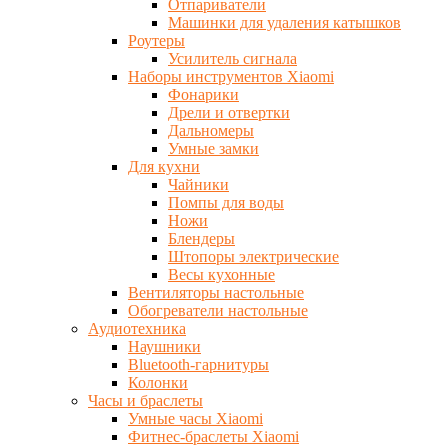
Отпариватели
Машинки для удаления катышков
Роутеры
Усилитель сигнала
Наборы инструментов Xiaomi
Фонарики
Дрели и отвертки
Дальномеры
Умные замки
Для кухни
Чайники
Помпы для воды
Ножи
Блендеры
Штопоры электрические
Весы кухонные
Вентиляторы настольные
Обогреватели настольные
Аудиотехника
Наушники
Bluetooth-гарнитуры
Колонки
Часы и браслеты
Умные часы Xiaomi
Фитнес-браслеты Xiaomi