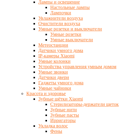
Лампы и освещение
Настольные лампы
Лампочки
Увлажнители воздуха
Очистители воздуха
Умные розетки и выключатели
Умные розетки
Умные выключатели
Метеостанции
Датчики умного дома
IP-камеры Xiaomi
Умные колонки
Устройства управления умным домом
Умные звонки
Датчики двери
Гаджеты умного дома
Умные чайники
Красота и здоровье
Зубные щётки Xiaomi
Стерилизаторы-держатели щеток
Зубные нити
Зубные пасты
Ирригаторы
Укладка волос
Фены