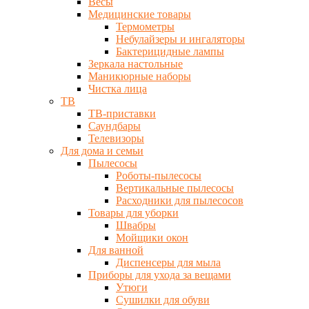
Весы
Медицинские товары
Термометры
Небулайзеры и ингаляторы
Бактерицидные лампы
Зеркала настольные
Маникюрные наборы
Чистка лица
ТВ
ТВ-приставки
Саундбары
Телевизоры
Для дома и семьи
Пылесосы
Роботы-пылесосы
Вертикальные пылесосы
Расходники для пылесосов
Товары для уборки
Швабры
Мойщики окон
Для ванной
Диспенсеры для мыла
Приборы для ухода за вещами
Утюги
Сушилки для обуви