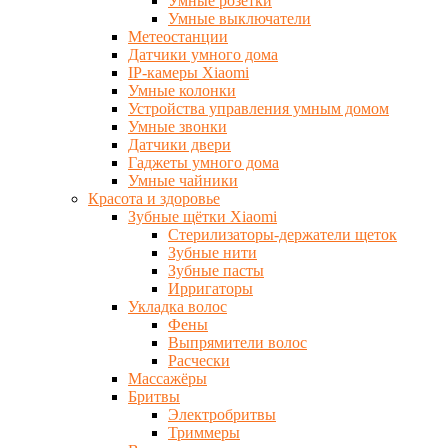
Умные розетки
Умные выключатели
Метеостанции
Датчики умного дома
IP-камеры Xiaomi
Умные колонки
Устройства управления умным домом
Умные звонки
Датчики двери
Гаджеты умного дома
Умные чайники
Красота и здоровье
Зубные щётки Xiaomi
Стерилизаторы-держатели щеток
Зубные нити
Зубные пасты
Ирригаторы
Укладка волос
Фены
Выпрямители волос
Расчески
Массажёры
Бритвы
Электробритвы
Триммеры