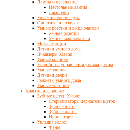
Лампы и освещение
Настольные лампы
Лампочки
Увлажнители воздуха
Очистители воздуха
Умные розетки и выключатели
Умные розетки
Умные выключатели
Метеостанции
Датчики умного дома
IP-камеры Xiaomi
Умные колонки
Устройства управления умным домом
Умные звонки
Датчики двери
Гаджеты умного дома
Умные чайники
Красота и здоровье
Зубные щётки Xiaomi
Стерилизаторы-держатели щеток
Зубные нити
Зубные пасты
Ирригаторы
Укладка волос
Фены