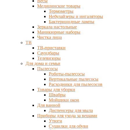
Весы
Медицинские товары
Термометры
Небулайзеры и ингаляторы
Бактерицидные лампы
Зеркала настольные
Маникюрные наборы
Чистка лица
ТВ
ТВ-приставки
Саундбары
Телевизоры
Для дома и семьи
Пылесосы
Роботы-пылесосы
Вертикальные пылесосы
Расходники для пылесосов
Товары для уборки
Швабры
Мойщики окон
Для ванной
Диспенсеры для мыла
Приборы для ухода за вещами
Утюги
Сушилки для обуви