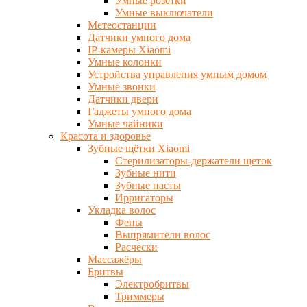
Умные розетки
Умные выключатели
Метеостанции
Датчики умного дома
IP-камеры Xiaomi
Умные колонки
Устройства управления умным домом
Умные звонки
Датчики двери
Гаджеты умного дома
Умные чайники
Красота и здоровье
Зубные щётки Xiaomi
Стерилизаторы-держатели щеток
Зубные нити
Зубные пасты
Ирригаторы
Укладка волос
Фены
Выпрямители волос
Расчески
Массажёры
Бритвы
Электробритвы
Триммеры