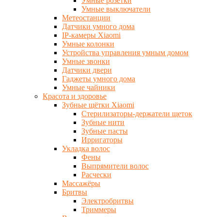
Умные розетки
Умные выключатели
Метеостанции
Датчики умного дома
IP-камеры Xiaomi
Умные колонки
Устройства управления умным домом
Умные звонки
Датчики двери
Гаджеты умного дома
Умные чайники
Красота и здоровье
Зубные щётки Xiaomi
Стерилизаторы-держатели щеток
Зубные нити
Зубные пасты
Ирригаторы
Укладка волос
Фены
Выпрямители волос
Расчески
Массажёры
Бритвы
Электробритвы
Триммеры