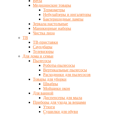
Весы
Медицинские товары
Термометры
Небулайзеры и ингаляторы
Бактерицидные лампы
Зеркала настольные
Маникюрные наборы
Чистка лица
ТВ
ТВ-приставки
Саундбары
Телевизоры
Для дома и семьи
Пылесосы
Роботы-пылесосы
Вертикальные пылесосы
Расходники для пылесосов
Товары для уборки
Швабры
Мойщики окон
Для ванной
Диспенсеры для мыла
Приборы для ухода за вещами
Утюги
Сушилки для обуви