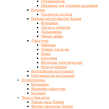
Отпариватели
Машинки для удаления катышков
Роутеры
Усилитель сигнала
Наборы инструментов Xiaomi
Фонарики
Дрели и отвертки
Дальномеры
Умные замки
Для кухни
Чайники
Помпы для воды
Ножи
Блендеры
Штопоры электрические
Весы кухонные
Вентиляторы настольные
Обогреватели настольные
Аудиотехника
Наушники
Bluetooth-гарнитуры
Колонки
Часы и браслеты
Умные часы Xiaomi
Фитнес-браслеты Xiaomi