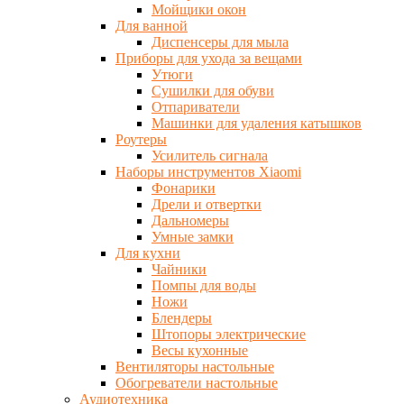
Мойщики окон
Для ванной
Диспенсеры для мыла
Приборы для ухода за вещами
Утюги
Сушилки для обуви
Отпариватели
Машинки для удаления катышков
Роутеры
Усилитель сигнала
Наборы инструментов Xiaomi
Фонарики
Дрели и отвертки
Дальномеры
Умные замки
Для кухни
Чайники
Помпы для воды
Ножи
Блендеры
Штопоры электрические
Весы кухонные
Вентиляторы настольные
Обогреватели настольные
Аудиотехника