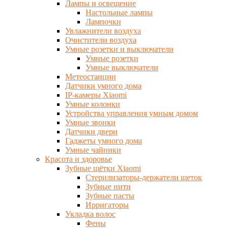
Лампы и освещение
Настольные лампы
Лампочки
Увлажнители воздуха
Очистители воздуха
Умные розетки и выключатели
Умные розетки
Умные выключатели
Метеостанции
Датчики умного дома
IP-камеры Xiaomi
Умные колонки
Устройства управления умным домом
Умные звонки
Датчики двери
Гаджеты умного дома
Умные чайники
Красота и здоровье
Зубные щётки Xiaomi
Стерилизаторы-держатели щеток
Зубные нити
Зубные пасты
Ирригаторы
Укладка волос
Фены