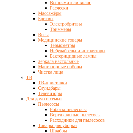
Выпрямители волос
Расчески
Массажёры
Бритвы
Электробритвы
Триммеры
Весы
Медицинские товары
Термометры
Небулайзеры и ингаляторы
Бактерицидные лампы
Зеркала настольные
Маникюрные наборы
Чистка лица
ТВ
ТВ-приставки
Саундбары
Телевизоры
Для дома и семьи
Пылесосы
Роботы-пылесосы
Вертикальные пылесосы
Расходники для пылесосов
Товары для уборки
Швабры