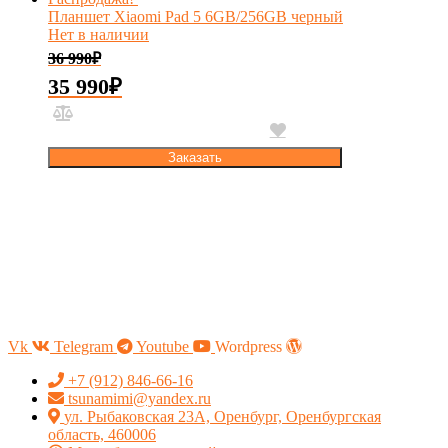
Планшет Xiaomi Pad 5 6GB/256GB черный
Нет в наличии
36 990
₽
35 990
₽
Заказать
Vk
Telegram
Youtube
Wordpress
+7 (912) 846-66-16
tsunamimi@yandex.ru
ул. Рыбаковская 23А, Оренбург, Оренбургская
область, 460006