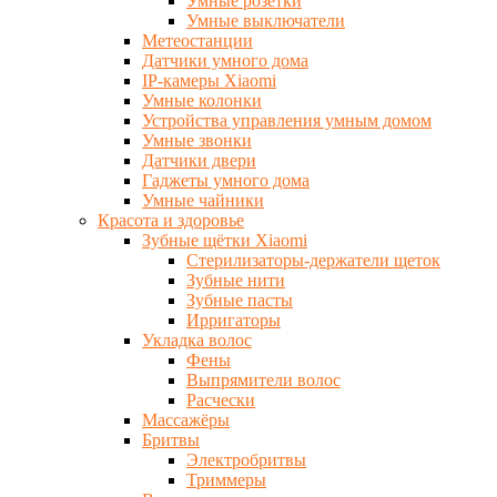
Умные розетки
Умные выключатели
Метеостанции
Датчики умного дома
IP-камеры Xiaomi
Умные колонки
Устройства управления умным домом
Умные звонки
Датчики двери
Гаджеты умного дома
Умные чайники
Красота и здоровье
Зубные щётки Xiaomi
Стерилизаторы-держатели щеток
Зубные нити
Зубные пасты
Ирригаторы
Укладка волос
Фены
Выпрямители волос
Расчески
Массажёры
Бритвы
Электробритвы
Триммеры