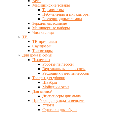
Весы
Медицинские товары
Термометры
Небулайзеры и ингаляторы
Бактерицидные лампы
Зеркала настольные
Маникюрные наборы
Чистка лица
ТВ
ТВ-приставки
Саундбары
Телевизоры
Для дома и семьи
Пылесосы
Роботы-пылесосы
Вертикальные пылесосы
Расходники для пылесосов
Товары для уборки
Швабры
Мойщики окон
Для ванной
Диспенсеры для мыла
Приборы для ухода за вещами
Утюги
Сушилки для обуви