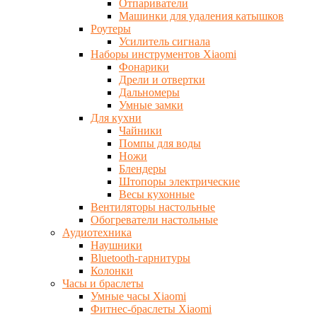
Отпариватели
Машинки для удаления катышков
Роутеры
Усилитель сигнала
Наборы инструментов Xiaomi
Фонарики
Дрели и отвертки
Дальномеры
Умные замки
Для кухни
Чайники
Помпы для воды
Ножи
Блендеры
Штопоры электрические
Весы кухонные
Вентиляторы настольные
Обогреватели настольные
Аудиотехника
Наушники
Bluetooth-гарнитуры
Колонки
Часы и браслеты
Умные часы Xiaomi
Фитнес-браслеты Xiaomi