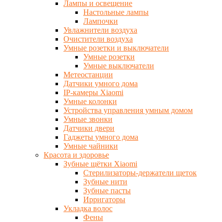
Лампы и освещение
Настольные лампы
Лампочки
Увлажнители воздуха
Очистители воздуха
Умные розетки и выключатели
Умные розетки
Умные выключатели
Метеостанции
Датчики умного дома
IP-камеры Xiaomi
Умные колонки
Устройства управления умным домом
Умные звонки
Датчики двери
Гаджеты умного дома
Умные чайники
Красота и здоровье
Зубные щётки Xiaomi
Стерилизаторы-держатели щеток
Зубные нити
Зубные пасты
Ирригаторы
Укладка волос
Фены