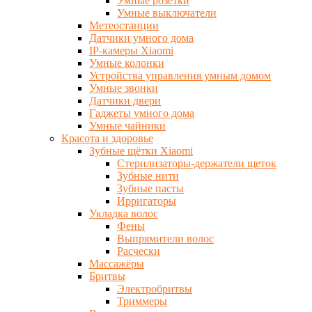
Умные розетки
Умные выключатели
Метеостанции
Датчики умного дома
IP-камеры Xiaomi
Умные колонки
Устройства управления умным домом
Умные звонки
Датчики двери
Гаджеты умного дома
Умные чайники
Красота и здоровье
Зубные щётки Xiaomi
Стерилизаторы-держатели щеток
Зубные нити
Зубные пасты
Ирригаторы
Укладка волос
Фены
Выпрямители волос
Расчески
Массажёры
Бритвы
Электробритвы
Триммеры