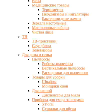
Весы
Медицинские товары
Термометры
Небулайзеры и ингаляторы
Бактерицидные лампы
Зеркала настольные
Маникюрные наборы
Чистка лица
ТВ
ТВ-приставки
Саундбары
Телевизоры
Для дома и семьи
Пылесосы
Роботы-пылесосы
Вертикальные пылесосы
Расходники для пылесосов
Товары для уборки
Швабры
Мойщики окон
Для ванной
Диспенсеры для мыла
Приборы для ухода за вещами
Утюги
Сушилки для обуви