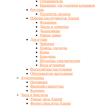
Отпариватели
Машинки для удаления катышков
Роутеры
Усилитель сигнала
Наборы инструментов Xiaomi
Фонарики
Дрели и отвертки
Дальномеры
Умные замки
Для кухни
Чайники
Помпы для воды
Ножи
Блендеры
Штопоры электрические
Весы кухонные
Вентиляторы настольные
Обогреватели настольные
Аудиотехника
Наушники
Bluetooth-гарнитуры
Колонки
Часы и браслеты
Умные часы Xiaomi
Фитнес-браслеты Xiaomi