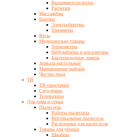
Выпрямители волос
Расчески
Массажёры
Бритвы
Электробритвы
Триммеры
Весы
Медицинские товары
Термометры
Небулайзеры и ингаляторы
Бактерицидные лампы
Зеркала настольные
Маникюрные наборы
Чистка лица
ТВ
ТВ-приставки
Саундбары
Телевизоры
Для дома и семьи
Пылесосы
Роботы-пылесосы
Вертикальные пылесосы
Расходники для пылесосов
Товары для уборки
Швабры