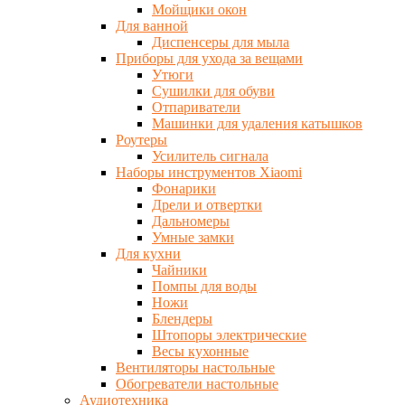
Мойщики окон
Для ванной
Диспенсеры для мыла
Приборы для ухода за вещами
Утюги
Сушилки для обуви
Отпариватели
Машинки для удаления катышков
Роутеры
Усилитель сигнала
Наборы инструментов Xiaomi
Фонарики
Дрели и отвертки
Дальномеры
Умные замки
Для кухни
Чайники
Помпы для воды
Ножи
Блендеры
Штопоры электрические
Весы кухонные
Вентиляторы настольные
Обогреватели настольные
Аудиотехника