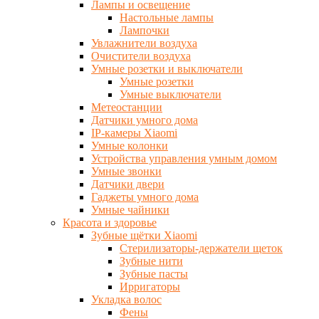
Лампы и освещение
Настольные лампы
Лампочки
Увлажнители воздуха
Очистители воздуха
Умные розетки и выключатели
Умные розетки
Умные выключатели
Метеостанции
Датчики умного дома
IP-камеры Xiaomi
Умные колонки
Устройства управления умным домом
Умные звонки
Датчики двери
Гаджеты умного дома
Умные чайники
Красота и здоровье
Зубные щётки Xiaomi
Стерилизаторы-держатели щеток
Зубные нити
Зубные пасты
Ирригаторы
Укладка волос
Фены