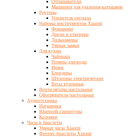
Отпариватели
Машинки для удаления катышков
Роутеры
Усилитель сигнала
Наборы инструментов Xiaomi
Фонарики
Дрели и отвертки
Дальномеры
Умные замки
Для кухни
Чайники
Помпы для воды
Ножи
Блендеры
Штопоры электрические
Весы кухонные
Вентиляторы настольные
Обогреватели настольные
Аудиотехника
Наушники
Bluetooth-гарнитуры
Колонки
Часы и браслеты
Умные часы Xiaomi
Фитнес-браслеты Xiaomi