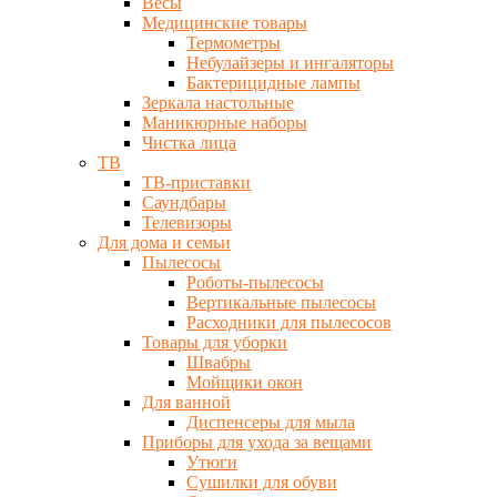
Весы
Медицинские товары
Термометры
Небулайзеры и ингаляторы
Бактерицидные лампы
Зеркала настольные
Маникюрные наборы
Чистка лица
ТВ
ТВ-приставки
Саундбары
Телевизоры
Для дома и семьи
Пылесосы
Роботы-пылесосы
Вертикальные пылесосы
Расходники для пылесосов
Товары для уборки
Швабры
Мойщики окон
Для ванной
Диспенсеры для мыла
Приборы для ухода за вещами
Утюги
Сушилки для обуви