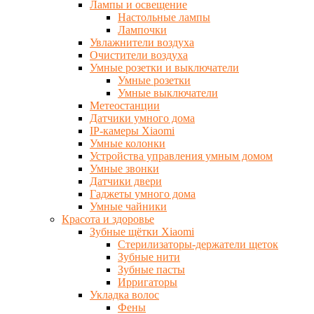
Лампы и освещение
Настольные лампы
Лампочки
Увлажнители воздуха
Очистители воздуха
Умные розетки и выключатели
Умные розетки
Умные выключатели
Метеостанции
Датчики умного дома
IP-камеры Xiaomi
Умные колонки
Устройства управления умным домом
Умные звонки
Датчики двери
Гаджеты умного дома
Умные чайники
Красота и здоровье
Зубные щётки Xiaomi
Стерилизаторы-держатели щеток
Зубные нити
Зубные пасты
Ирригаторы
Укладка волос
Фены