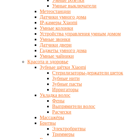
Умные розетки
Умные выключатели
Метеостанции
Датчики умного дома
IP-камеры Xiaomi
Умные колонки
Устройства управления умным домом
Умные звонки
Датчики двери
Гаджеты умного дома
Умные чайники
Красота и здоровье
Зубные щётки Xiaomi
Стерилизаторы-держатели щеток
Зубные нити
Зубные пасты
Ирригаторы
Укладка волос
Фены
Выпрямители волос
Расчески
Массажёры
Бритвы
Электробритвы
Триммеры