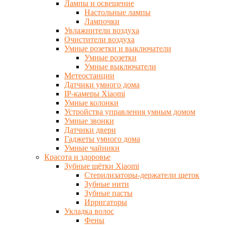
Лампы и освещение
Настольные лампы
Лампочки
Увлажнители воздуха
Очистители воздуха
Умные розетки и выключатели
Умные розетки
Умные выключатели
Метеостанции
Датчики умного дома
IP-камеры Xiaomi
Умные колонки
Устройства управления умным домом
Умные звонки
Датчики двери
Гаджеты умного дома
Умные чайники
Красота и здоровье
Зубные щётки Xiaomi
Стерилизаторы-держатели щеток
Зубные нити
Зубные пасты
Ирригаторы
Укладка волос
Фены