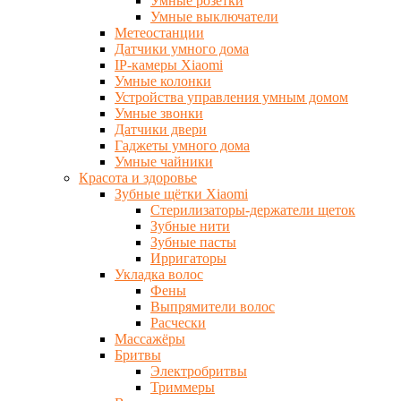
Умные розетки
Умные выключатели
Метеостанции
Датчики умного дома
IP-камеры Xiaomi
Умные колонки
Устройства управления умным домом
Умные звонки
Датчики двери
Гаджеты умного дома
Умные чайники
Красота и здоровье
Зубные щётки Xiaomi
Стерилизаторы-держатели щеток
Зубные нити
Зубные пасты
Ирригаторы
Укладка волос
Фены
Выпрямители волос
Расчески
Массажёры
Бритвы
Электробритвы
Триммеры