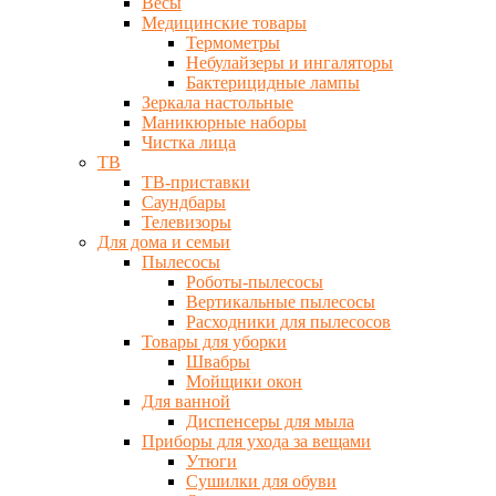
Весы
Медицинские товары
Термометры
Небулайзеры и ингаляторы
Бактерицидные лампы
Зеркала настольные
Маникюрные наборы
Чистка лица
ТВ
ТВ-приставки
Саундбары
Телевизоры
Для дома и семьи
Пылесосы
Роботы-пылесосы
Вертикальные пылесосы
Расходники для пылесосов
Товары для уборки
Швабры
Мойщики окон
Для ванной
Диспенсеры для мыла
Приборы для ухода за вещами
Утюги
Сушилки для обуви