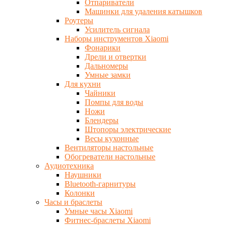
Отпариватели
Машинки для удаления катышков
Роутеры
Усилитель сигнала
Наборы инструментов Xiaomi
Фонарики
Дрели и отвертки
Дальномеры
Умные замки
Для кухни
Чайники
Помпы для воды
Ножи
Блендеры
Штопоры электрические
Весы кухонные
Вентиляторы настольные
Обогреватели настольные
Аудиотехника
Наушники
Bluetooth-гарнитуры
Колонки
Часы и браслеты
Умные часы Xiaomi
Фитнес-браслеты Xiaomi