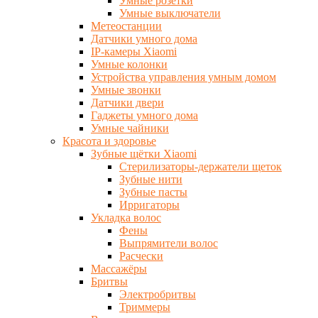
Умные розетки
Умные выключатели
Метеостанции
Датчики умного дома
IP-камеры Xiaomi
Умные колонки
Устройства управления умным домом
Умные звонки
Датчики двери
Гаджеты умного дома
Умные чайники
Красота и здоровье
Зубные щётки Xiaomi
Стерилизаторы-держатели щеток
Зубные нити
Зубные пасты
Ирригаторы
Укладка волос
Фены
Выпрямители волос
Расчески
Массажёры
Бритвы
Электробритвы
Триммеры