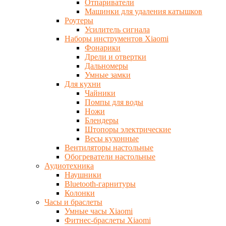
Отпариватели
Машинки для удаления катышков
Роутеры
Усилитель сигнала
Наборы инструментов Xiaomi
Фонарики
Дрели и отвертки
Дальномеры
Умные замки
Для кухни
Чайники
Помпы для воды
Ножи
Блендеры
Штопоры электрические
Весы кухонные
Вентиляторы настольные
Обогреватели настольные
Аудиотехника
Наушники
Bluetooth-гарнитуры
Колонки
Часы и браслеты
Умные часы Xiaomi
Фитнес-браслеты Xiaomi