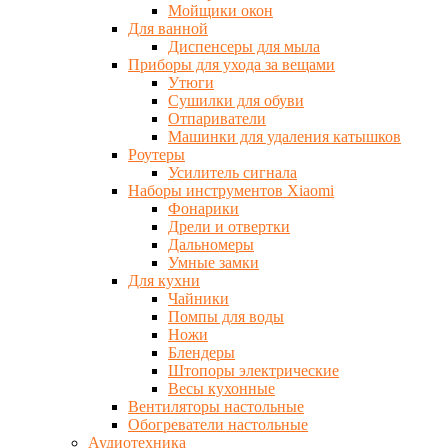
Мойщики окон
Для ванной
Диспенсеры для мыла
Приборы для ухода за вещами
Утюги
Сушилки для обуви
Отпариватели
Машинки для удаления катышков
Роутеры
Усилитель сигнала
Наборы инструментов Xiaomi
Фонарики
Дрели и отвертки
Дальномеры
Умные замки
Для кухни
Чайники
Помпы для воды
Ножи
Блендеры
Штопоры электрические
Весы кухонные
Вентиляторы настольные
Обогреватели настольные
Аудиотехника