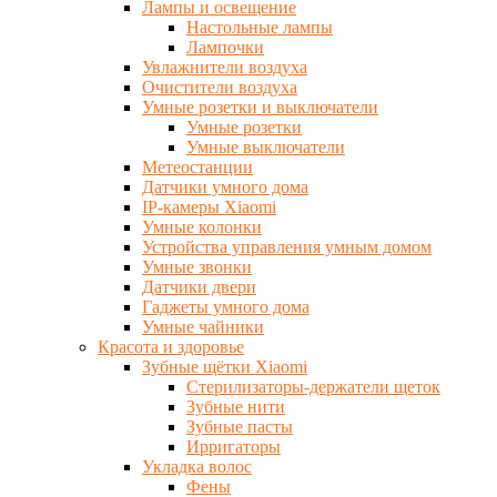
Лампы и освещение
Настольные лампы
Лампочки
Увлажнители воздуха
Очистители воздуха
Умные розетки и выключатели
Умные розетки
Умные выключатели
Метеостанции
Датчики умного дома
IP-камеры Xiaomi
Умные колонки
Устройства управления умным домом
Умные звонки
Датчики двери
Гаджеты умного дома
Умные чайники
Красота и здоровье
Зубные щётки Xiaomi
Стерилизаторы-держатели щеток
Зубные нити
Зубные пасты
Ирригаторы
Укладка волос
Фены