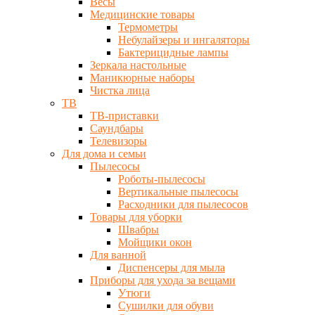
Весы
Медицинские товары
Термометры
Небулайзеры и ингаляторы
Бактерицидные лампы
Зеркала настольные
Маникюрные наборы
Чистка лица
ТВ
ТВ-приставки
Саундбары
Телевизоры
Для дома и семьи
Пылесосы
Роботы-пылесосы
Вертикальные пылесосы
Расходники для пылесосов
Товары для уборки
Швабры
Мойщики окон
Для ванной
Диспенсеры для мыла
Приборы для ухода за вещами
Утюги
Сушилки для обуви