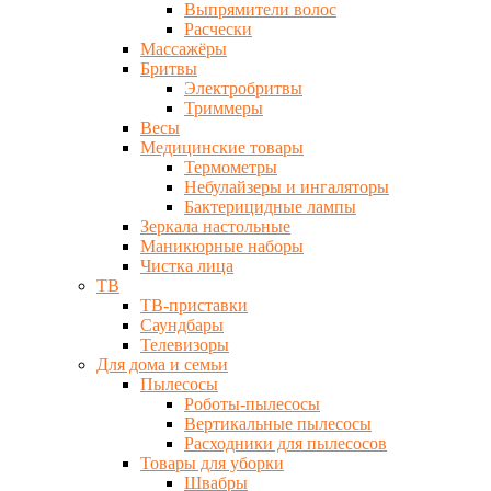
Выпрямители волос
Расчески
Массажёры
Бритвы
Электробритвы
Триммеры
Весы
Медицинские товары
Термометры
Небулайзеры и ингаляторы
Бактерицидные лампы
Зеркала настольные
Маникюрные наборы
Чистка лица
ТВ
ТВ-приставки
Саундбары
Телевизоры
Для дома и семьи
Пылесосы
Роботы-пылесосы
Вертикальные пылесосы
Расходники для пылесосов
Товары для уборки
Швабры