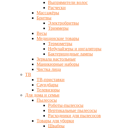
Выпрямители волос
Расчески
Массажёры
Бритвы
Электробритвы
Триммеры
Весы
Медицинские товары
Термометры
Небулайзеры и ингаляторы
Бактерицидные лампы
Зеркала настольные
Маникюрные наборы
Чистка лица
ТВ
ТВ-приставки
Саундбары
Телевизоры
Для дома и семьи
Пылесосы
Роботы-пылесосы
Вертикальные пылесосы
Расходники для пылесосов
Товары для уборки
Швабры