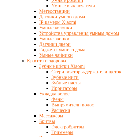
Умные розетки
Умные выключатели
Метеостанции
Датчики умного дома
IP-камеры Xiaomi
Умные колонки
Устройства управления умным домом
Умные звонки
Датчики двери
Гаджеты умного дома
Умные чайники
Красота и здоровье
Зубные щётки Xiaomi
Стерилизаторы-держатели щеток
Зубные нити
Зубные пасты
Ирригаторы
Укладка волос
Фены
Выпрямители волос
Расчески
Массажёры
Бритвы
Электробритвы
Триммеры