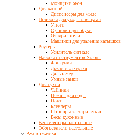
Мойщики окон
Для ванной
Диспенсеры для мыла
Приборы для ухода за вещами
Утюги
Сушилки для обуви
Отпариватели
Машинки для удаления катышков
Роутеры
Усилитель сигнала
Наборы инструментов Xiaomi
Фонарики
Дрели и отвертки
Дальномеры
Умные замки
Для кухни
Чайники
Помпы для воды
Ножи
Блендеры
Штопоры электрические
Весы кухонные
Вентиляторы настольные
Обогреватели настольные
Аудиотехника