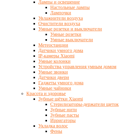
Лампы и освещение
Настольные лампы
Лампочки
Увлажнители воздуха
Очистители воздуха
Умные розетки и выключатели
Умные розетки
Умные выключатели
Метеостанции
Датчики умного дома
IP-камеры Xiaomi
Умные колонки
Устройства управления умным домом
Умные звонки
Датчики двери
Гаджеты умного дома
Умные чайники
Красота и здоровье
Зубные щётки Xiaomi
Стерилизаторы-держатели щеток
Зубные нити
Зубные пасты
Ирригаторы
Укладка волос
Фены