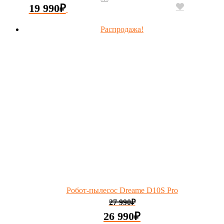
19 990
₽
Распродажа!
Робот-пылесос Dreame D10S Pro
27 990
₽
26 990
₽