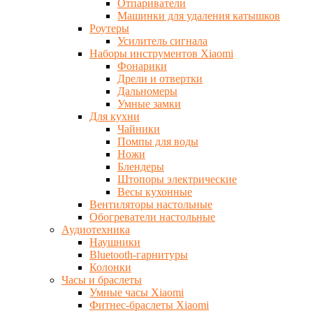
Отпариватели
Машинки для удаления катышков
Роутеры
Усилитель сигнала
Наборы инструментов Xiaomi
Фонарики
Дрели и отвертки
Дальномеры
Умные замки
Для кухни
Чайники
Помпы для воды
Ножи
Блендеры
Штопоры электрические
Весы кухонные
Вентиляторы настольные
Обогреватели настольные
Аудиотехника
Наушники
Bluetooth-гарнитуры
Колонки
Часы и браслеты
Умные часы Xiaomi
Фитнес-браслеты Xiaomi