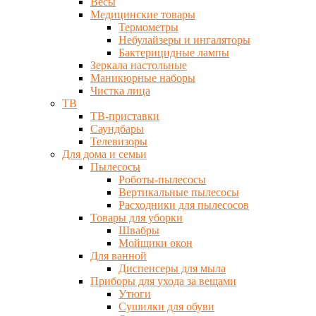
Весы
Медицинские товары
Термометры
Небулайзеры и ингаляторы
Бактерицидные лампы
Зеркала настольные
Маникюрные наборы
Чистка лица
ТВ
ТВ-приставки
Саундбары
Телевизоры
Для дома и семьи
Пылесосы
Роботы-пылесосы
Вертикальные пылесосы
Расходники для пылесосов
Товары для уборки
Швабры
Мойщики окон
Для ванной
Диспенсеры для мыла
Приборы для ухода за вещами
Утюги
Сушилки для обуви